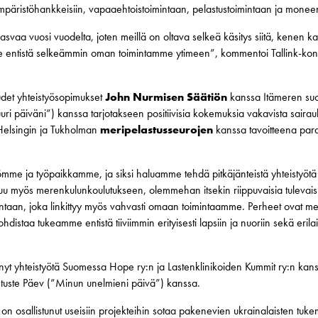
ympäristöhankkeisiin, vapaaehtoistoimintaan, pelastustoimintaan ja mone
vaa vuosi vuodelta, joten meillä on oltava selkeä käsitys siitä, kenen ka
 entistä selkeämmin oman toimintamme ytimeen”, kommentoi Tallink-konse
udet yhteistyösopimukset
John Nurmisen Säätiön
kanssa Itämeren suoj
ri päiväni”) kanssa tarjotakseen positiivisia kokemuksia vakavista sairauksi
 Helsingin ja Tukholman
meripelastusseurojen
kanssa tavoitteena para
ömme ja työpaikkamme, ja siksi haluamme tehdä pitkäjänteistä yhteistyö
u myös merenkulunkoulutukseen, olemmehan itsekin riippuvaisia tulevaisu
taan, joka linkittyy myös vahvasti omaan toimintaamme. Perheet ovat meil
istaa tukeamme entistä tiiviimmin erityisesti lapsiin ja nuoriin sekä erila
ehnyt yhteistyötä Suomessa Hope ry:n ja Lastenklinikoiden Kummit ry:n kan
stuste Päev (”Minun unelmieni päivä”) kanssa.
on osallistunut useisiin projekteihin sotaa pakenevien ukrainalaisten tuke