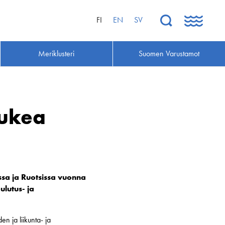
FI
EN
SV
Meriklusteri
Suomen Varustamot
tukea
ssa ja Ruotsissa vuonna
ulutus- ja
n ja liikunta- ja