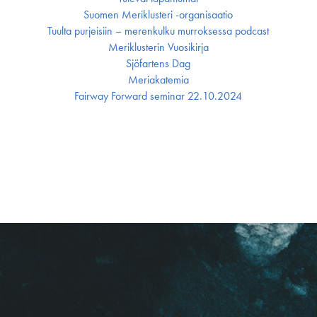
Suomen Meriklusteri -organisaatio
Tuulta purjeisiin – merenkulku murroksessa podcast
Meriklusterin Vuosikirja
Sjöfartens Dag
Meriakatemia
Fairway Forward seminar 22.10.2024