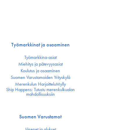
Työmarkkinat ja osaaminen
Työmarkkina-asiat
Miehitys ja pätevyys­asiat
Koulutus ja osaaminen
Suomen Varustamoiden Yrityskylä
Merenkulun HarjoitteluMylly
Ship Happens: Tutustu merenkulkualan
mahdollisuuksiin
Suomen Varustamot
Jäsenet ja alukset