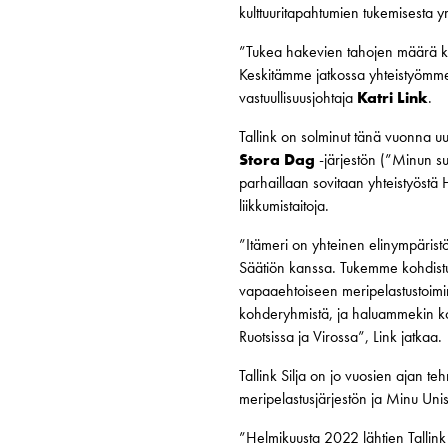
kulttuuritapahtumien tukemisesta 
”Tukea hakevien tahojen määrä kas
Keskitämme jatkossa yhteistyömme
vastuullisuusjohtaja
Katri Link
.
Tallink on solminut tänä vuonna u
Stora Dag
-järjestön (”Minun suu
parhaillaan sovitaan yhteistyöstä
liikkumistaitoja.
”Itämeri on yhteinen elinympärist
Säätiön kanssa. Tukemme kohdistu
vapaaehtoiseen meripelastustoimin
kohderyhmistä, ja haluammekin kohd
Ruotsissa ja Virossa”, Link jatkaa.
Tallink Silja on jo vuosien ajan t
meripelastusjärjestön ja Minu Uni
”Helmikuusta 2022 lähtien Tallink 