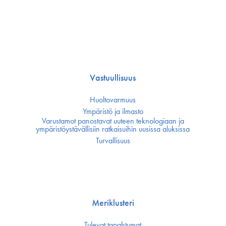
Vastuullisuus
Huoltovarmuus
Ympäristö ja ilmasto
Varustamot panostavat uuteen teknologiaan ja
ympäristöystävällisiin ratkaisuihin uusissa aluksissa
Turvallisuus
Meriklusteri
Tulevat tapahtumat