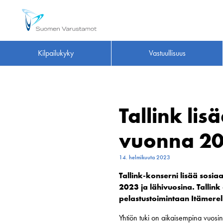
Kilpailukyky
Vastuullisuus
Tallink li
vuonna 2
14. helmikuuta 2023
Tallink-konserni lisää sosi
2023 ja lähivuosina. Tallink
pelastustoimintaan Itämerel
Yhtiön tuki on aikaisempina vuosin