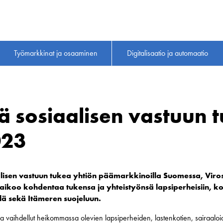
Työmarkkinat ja osaaminen
Digitalisaatio ja automaatio
sää sosiaalisen vastuun 
023
aalisen vastuun tukea yhtiön päämarkkinoilla Suomessa, Viro
 aikoo kohdentaa tukensa ja yhteistyönsä lapsiperheisiin, ko
lä sekä Itämeren suojeluun.
a vaihdellut heikommassa olevien lapsiperheiden, lastenkotien, sairaaloide