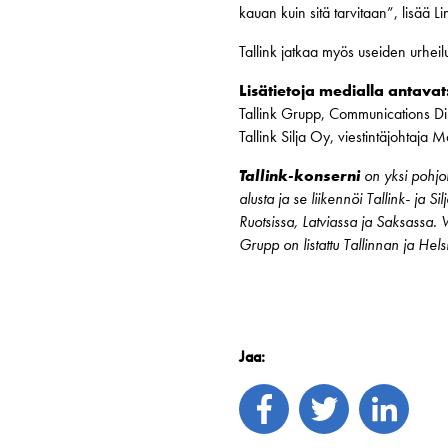
kauan kuin sitä tarvitaan”, lisää Li
Tallink jatkaa myös useiden urhei
Lisätietoja medialla antavat
Tallink Grupp, Communications Di
Tallink Silja Oy, viestintäjohtaj
Tallink-konserni
on yksi pohjoi
alusta ja se liikennöi Tallink- ja S
Ruotsissa, Latviassa ja Saksassa.
Grupp on listattu Tallinnan ja Hel
Jaa: