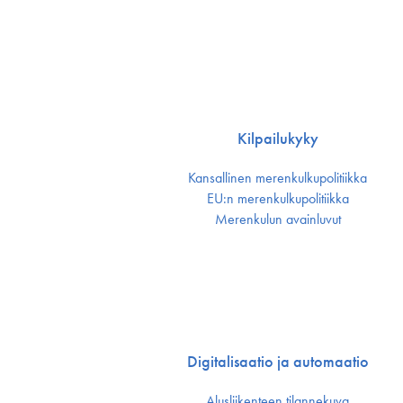
Kilpailukyky
Kansallinen merenkulku­politiikka
EU:n merenkulku­politiikka
Merenkulun avainluvut
Digitalisaatio ja automaatio
Alusliikenteen tilannekuva