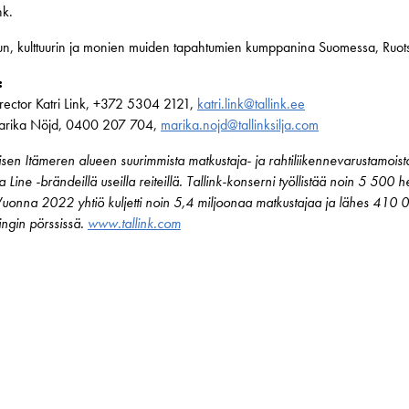
nk.
lun, kulttuurin ja monien muiden tapahtumien kumppanina Suomessa, Ruots
:
rector Katri Link, +372 5304 2121,
katri.link@tallink.ee
a Marika Nöjd, 0400 207 704,
marika.nojd@tallinksilja.com
sen Itämeren alueen suurimmista matkustaja- ja rahtiliikennevarustamoist
ilja Line -brändeillä useilla reiteillä. Tallink-konserni työllistää noin 5 50
 Vuonna 2022 yhtiö kuljetti noin 5,4 miljoonaa matkustajaa ja lähes 410 0
singin pörssissä.
www.tallink.com