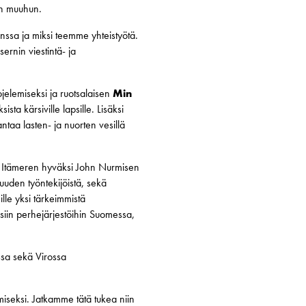
en muuhun.
nssa ja miksi teemme yhteistyötä.
rnin viestintä- ja
elemiseksi ja ruotsalaisen
Min
sta kärsiville lapsille. Lisäksi
ntaa lasten- ja nuorten vesillä
tä Itämeren hyväksi John Nurmisen
uden työntekijöistä, sekä
le yksi tärkeimmistä
isiin perhejärjestöihin Suomessa,
ssa sekä Virossa
miseksi. Jatkamme tätä tukea niin