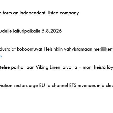
to form an independent, listed company
 uudelle laituripaikalle 5.8.2026
ustajat kokoontuvat Helsinkiin vahvistamaan meriliikente
Ry
telee parhaillaan Viking Linen laivoilla – moni heistä l
ation sectors urge EU to channel ETS revenues into clea