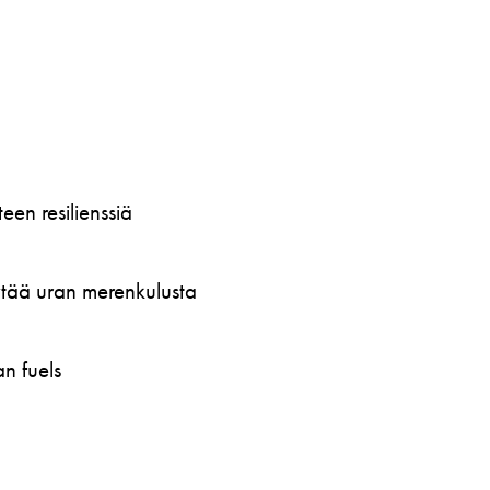
en resilienssiä
öytää uran merenkulusta
n fuels