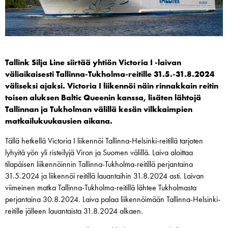
Tallink Silja Line siirtää yhtiön Victoria I -laivan
väliaikaisesti Tallinna-Tukholma-reitille 31.5.-31.8.2024
väliseksi ajaksi. Victoria I liikennöi näin rinnakkain reitin
toisen aluksen Baltic Queenin kanssa, lisäten lähtojä
Tallinnan ja Tukholman välillä kesän vilkkaimpien
matkailukuukausien aikana.
Tällä hetkellä Victoria I liikennöi Tallinna-Helsinki-reitillä tarjoten
lyhyitä yön yli risteilyjä Viron ja Suomen välillä. Laiva aloittaa
tilapäisen liikennöinnin Tallinna-Tukholma-reitillä perjantaina
31.5.2024 ja liikennöi reitillä lauantaihin 31.8.2024 asti. Laivan
viimeinen matka Tallinna-Tukholma-reitillä lähtee Tukholmasta
perjantaina 30.8.2024. Laiva palaa liikennöimään Tallinna-Helsinki-
reitille jälleen lauantaista 31.8.2024 alkaen.