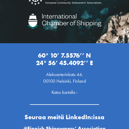
60° 10’ 7.5576’’ N
24° 56’ 45.4092’’ E
Aleksanterinkatu 44,
00100 Helsinki, Finland
Katso kartalla ›
Seuraa meitä LinkedIn:issa
@Finnish Shipowners’ Association