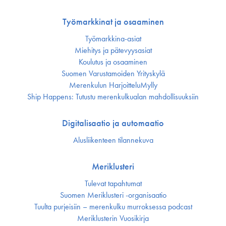
Työmarkkinat ja osaaminen
Työmarkkina-asiat
Miehitys ja pätevyys­asiat
Koulutus ja osaaminen
Suomen Varustamoiden Yrityskylä
Merenkulun HarjoitteluMylly
Ship Happens: Tutustu merenkulkualan mahdollisuuksiin
Digitalisaatio ja automaatio
Alusliikenteen tilannekuva
Meriklusteri
Tulevat tapahtumat
Suomen Meriklusteri -organisaatio
Tuulta purjeisiin – merenkulku murroksessa podcast
Meriklusterin Vuosikirja