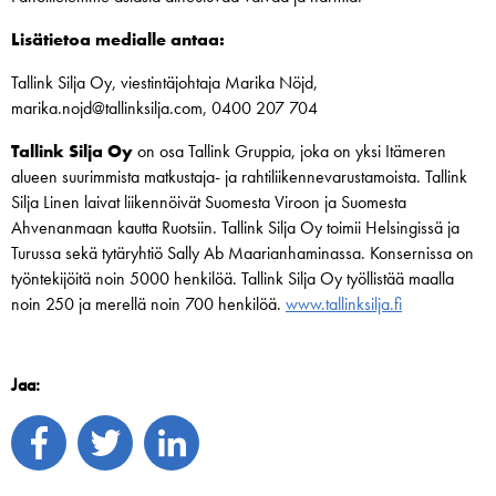
Lisätietoa medialle antaa:
Tallink Silja Oy, viestintäjohtaja Marika Nöjd,
marika.nojd@tallinksilja.com, 0400 207 704
Tallink Silja Oy
on osa Tallink Gruppia, joka on yksi Itämeren
alueen suurimmista matkustaja- ja rahtiliikennevarustamoista. Tallink
Silja Linen laivat liikennöivät Suomesta Viroon ja Suomesta
Ahvenanmaan kautta Ruotsiin. Tallink Silja Oy toimii Helsingissä ja
Turussa sekä tytäryhtiö Sally Ab Maarianhaminassa. Konsernissa on
työntekijöitä noin 5000 henkilöä. Tallink Silja Oy työllistää maalla
noin 250 ja merellä noin 700 henkilöä.
www.tallinksilja.fi
Jaa: