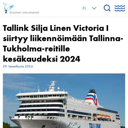
FI
Tallink Silja Linen Victoria I
siirtyy liikennöimään Tallinna-
Tukholma-reitille
kesäkaudeksi 2024
29. tammikuuta 2024