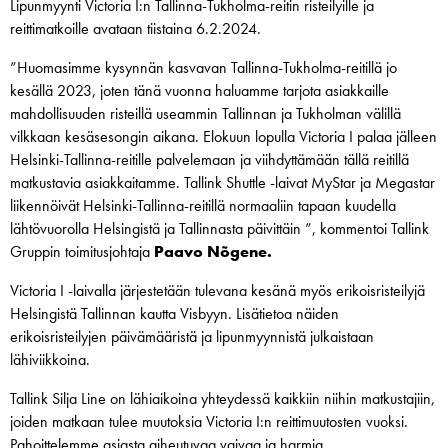
Lipunmyynti Victoria I:n Tallinna-Tukholma-reitin risteilyille ja
reittimatkoille avataan tiistaina 6.2.2024.
”Huomasimme kysynnän kasvavan Tallinna-Tukholma-reitillä jo
kesällä 2023, joten tänä vuonna haluamme tarjota asiakkaille
mahdollisuuden risteillä useammin Tallinnan ja Tukholman välillä
vilkkaan kesäsesongin aikana. Elokuun lopulla Victoria I palaa jälleen
Helsinki-Tallinna-reitille palvelemaan ja viihdyttämään tällä reitillä
matkustavia asiakkaitamme. Tallink Shuttle -laivat MyStar ja Megastar
liikennöivät Helsinki-Tallinna-reitillä normaaliin tapaan kuudella
lähtövuorolla Helsingistä ja Tallinnasta päivittäin ”, kommentoi Tallink
Gruppin toimitusjohtaja
Paavo Nõgene.
Victoria I -laivalla järjestetään tulevana kesänä myös erikoisristeilyjä
Helsingistä Tallinnan kautta Visbyyn. Lisätietoa näiden
erikoisristeilyjen päivämääristä ja lipunmyynnistä julkaistaan
lähiviikkoina.
Tallink Silja Line on lähiaikoina yhteydessä kaikkiin niihin matkustajiin,
joiden matkaan tulee muutoksia Victoria I:n reittimuutosten vuoksi.
Pahoittelemme asiasta aiheutuvaa vaivaa ja harmia.