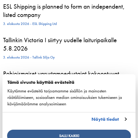
ESL Shipping is planned to form an independent,
listed company
3. elokuuta 2026 - ESL Shipping Ltd
Tallinkin Victoria I siirtyy uudelle laituripaikalle
5.8.2026
3. elokuuta 2026 - Tallink Silja Oy
Pohjoismaiset varustamoedustajat kokoontuvat
Helsinkiin vahvistamaan meriliikenteen resilienssiä
Tämä sivusto käyttää evästeitä
Käytämme evästeitä tarjoamamme sisällön ja mainosten
24. kesäkuuta 2026 - Suomen Varustamot Ry
räätälöimiseen, sosiaalisen median ominaisuuksien tukemiseen ja
kävijämäärämme analysoimiseen
800 kesätyöntekijää aloittelee parhaillaan Viking
Linen laivoilla – moni heistä löytää uran
Näytä tiedot
merenkulusta
23. kesäkuuta 2026 - Viking Line Abp
SALLI KAIKKI