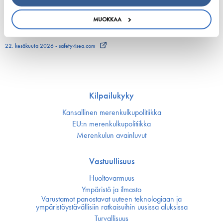
European shipping and aviation sectors urge EU to
MUOKKAA
channel ETS revenues into clean fuels
22. kesäkuuta 2026 - safety4sea.com
Kilpailukyky
Kansallinen merenkulku­politiikka
EU:n merenkulku­politiikka
Merenkulun avainluvut
Vastuullisuus
Huoltovarmuus
Ympäristö ja ilmasto
Varustamot panostavat uuteen teknologiaan ja
ympäristöystävällisiin ratkaisuihin uusissa aluksissa
Turvallisuus