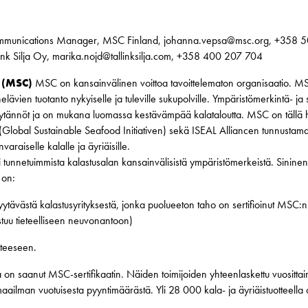
mmunications Manager, MSC Finland, johanna.vepsa@msc.org, +358 
llink Silja Oy, marika.nojd@tallinksilja.com, +358 400 207 704
 (MSC)
MSC on kansainvälinen voittoa tavoittelematon organisaatio. M
elävien tuotanto nykyiselle ja tuleville sukupolville. Ympäristömerkintä- ja
ytännöt ja on mukana luomassa kestävämpää kalataloutta. MSC on tällä he
Global Sustainable Seafood Initiativen) sekä ISEAL Alliancen tunnustama k
raiselle kalalle ja äyriäisille.
 tunnetuimmista kalastusalan kansainvälisistä ympäristömerkeistä. Sinin
 on:
yytävästä kalastusyrityksestä, jonka puolueeton taho on sertifioinut MSC:
tuu tieteelliseen neuvonantoon)
ähteeseen.
a on saanut MSC-sertifikaatin. Näiden toimijoiden yhteenlaskettu vuositta
maailman vuotuisesta pyyntimäärästä. Yli 28 000 kala- ja äyriäistuotteel