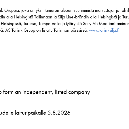
k Gruppia, joka on yksi Itämeren alueen suurimmista matkustaja- ja rahtil
din alla Helsingistä Tallinnaan ja Silja Line-brändin alla Helsingistä ja 
i Helsingissä, Turussa, Tampereella ja tytäryhtiö Sally Ab Maarianhaminassa
. AS Tallink Grupp on listattu Tallinnan pörssissä.
www.tallinksilja.fi
to form an independent, listed company
 uudelle laituripaikalle 5.8.2026