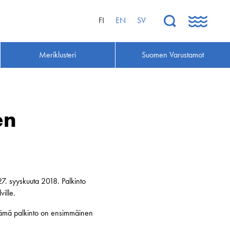
FI
EN
SV
Meriklusteri
Suomen Varustamot
en
7. syyskuuta 2018. Palkinto
ville.
 tämä palkinto on ensimmäinen