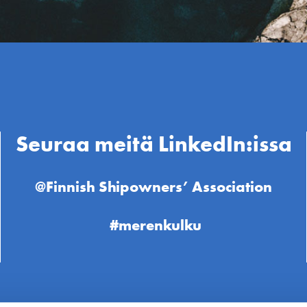
Seuraa meitä LinkedIn:issa
@Finnish Shipowners’ Association
#merenkulku