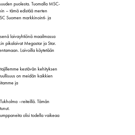
isuuden puolesta. Tuomalla MSC-
toihin – tämä edistää merten
 MSC Suomen markkinointi- ja
mmäisenä laivayhtiönä maailmassa
in pikalaivat Megastar ja Star.
aajentamaan. Laivoilla käytetään
stajillemme kestävän kehityksen
uullisuus on meidän kaikkien
aitamme ja
-Tukholma –reiteillä. Tämän
tunut.
kumppaneita olisi todella vaikeaa