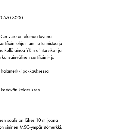
50 570 8000
SC:n visio on elämää täynnä
 sertifiointiohjelmamme tunnistaa ja
tkellä ainoa YK:n elintarvike- ja
ansainvälinen sertifiointi- ja
en kalamerkki pakkauksessa
n kestävän kalastuksen
inen saalis on lähes 10 miljoona
la on sininen MSC-ympäristömerkki.