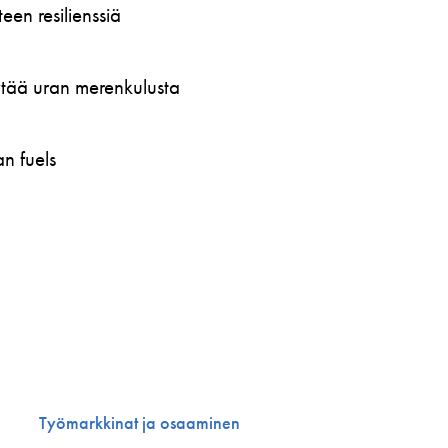
en resilienssiä
öytää uran merenkulusta
n fuels
Työmarkkinat ja osaaminen