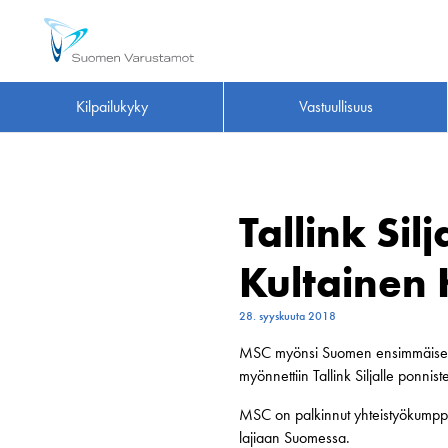
Kilpailukyky
Vastuullisuus
Tallink Si
Kultainen 
28. syyskuuta 2018
MSC myönsi Suomen ensimmäisen Ku
myönnettiin Tallink Siljalle ponnis
MSC on palkinnut yhteistyökumppa
lajiaan Suomessa.