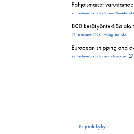
Pohjoismaiset varustamoed
24. kesäkuuta 2026 - Suomen Varustamot 
800 kesätyöntekijää aloit
23. kesäkuuta 2026 - Viking Line Abp
European shipping and avi
22. kesäkuuta 2026 - safety4sea.com
Kilpailukyky