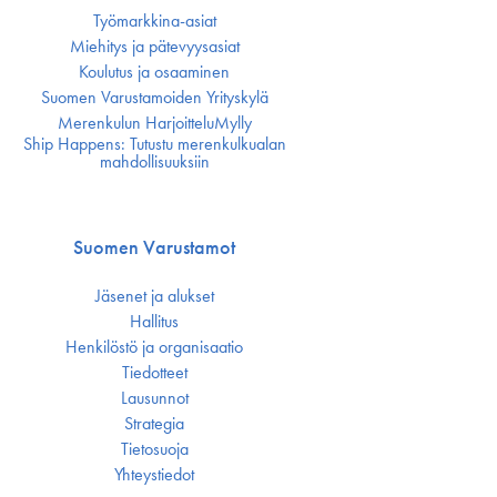
Työmarkkina-asiat
Miehitys ja pätevyys­asiat
Koulutus ja osaaminen
Suomen Varustamoiden Yrityskylä
Merenkulun HarjoitteluMylly
Ship Happens: Tutustu merenkulkualan
mahdollisuuksiin
Suomen Varustamot
Jäsenet ja alukset
Hallitus
Henkilöstö ja organisaatio
Tiedotteet
Lausunnot
Strategia
Tietosuoja
Yhteystiedot