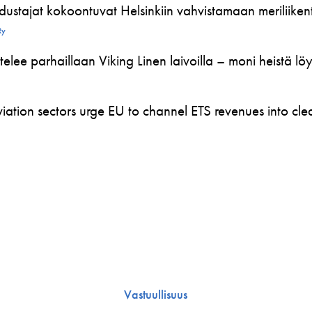
ustajat kokoontuvat Helsinkiin vahvistamaan meriliikente
Ry
telee parhaillaan Viking Linen laivoilla – moni heistä l
ation sectors urge EU to channel ETS revenues into clea
Vastuullisuus