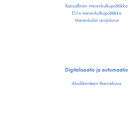
Kansallinen merenkulku­politiikka
EU:n merenkulku­politiikka
Merenkulun avainluvut
Digitalisaatio ja automaatio
Alusliikenteen tilannekuva