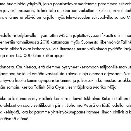
amme huomioida yrityksiä, jotka ponnistelevat meriemme paremman tuleva
aan ja viestinnässään, Tallink Silja on suoraan vaikuttanut kuluttajien valin
an, että mereneläviä on tarjolla myös tulevaisuuden sukupolville, sanoo
viidelle risteilylaivalle myönnettiin MSC:n jäljitettävyyssertifikaatti ensi
ajennettiin tammikuussa 2018 kattamaan myös Suomesta liikennöivät Tallink
ifikaatin piirissä ovat katkarapu- ja sillituotteet, mutta valikoimaa pyritään l
jä ja noin 145 000 kiloa katkarapuja.
alkinnosta. On hienoa, että olemme pystyneet kertomaan miljoonille matku
aamaan heitä tekemään vastuullisia kalavalintoja omassa arjessaan. Vast
 hyvää huolta toimintaympäristöstämme ja jatkossakin kannustaa asiakk
 samoin, kertoo Tallink Silja Oy:n viestintäjohtaja Marika Nöjd.
 aikana kattamaan myösTallink-konsernin laivat Tukholma-Riika ja Tallinna
-alukset on saatu sertifikaatin piiriin. Johanna Vepsä on tästä todella ilah
ista kehitystä, jota kaipaamme yhteistyökumppaneiltamme. Ilman aktiivisia 
stä täynnä elämä.”