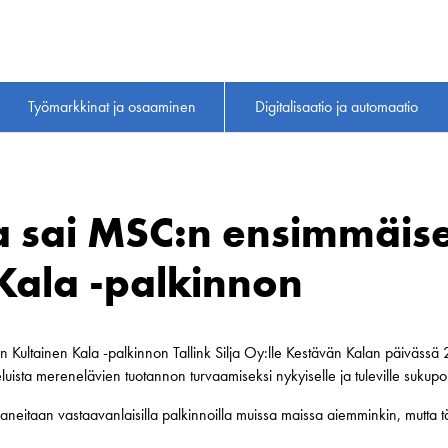
Työmarkkinat ja osaaminen
Digitalisaatio ja automaatio
lja sai MSC:n ensimmäis
Kala -palkinnon
ltainen Kala -palkinnon Tallink Silja Oy:lle Kestävän Kalan päivässä 2
teluista merenelävien tuotannon turvaamiseksi nykyiselle ja tuleville sukupol
neitaan vastaavanlaisilla palkinnoilla muissa maissa aiemminkin, mutta