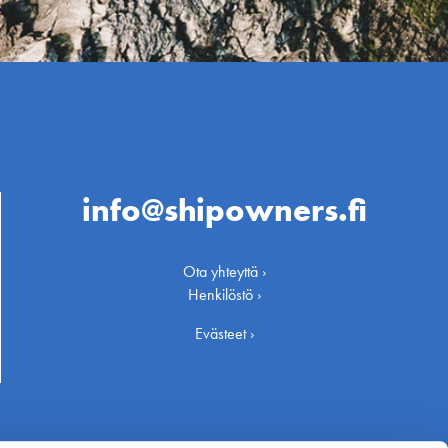
info@shipowners.fi
Ota yhteyttä ›
Henkilöstö ›
Evästeet ›