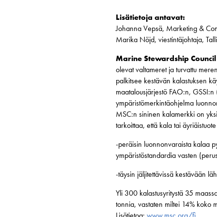
Lisätietoja antavat:
Johanna Vepsä, Marketing & Co
Marika Nöjd, viestintäjohtaja, Ta
Marine Stewardship Council
olevat valtameret ja turvattu meren
palkitsee kestävän kalastuksen kä
maatalousjärjestö FAO:n, GSSI:n (
ympäristömerkintäohjelma luonnonva
MSC:n sininen kalamerkki on yksi
tarkoittaa, että kala tai äyriäistuote
-peräisin luonnonvaraista kalaa p
ympäristöstandardia vasten (perus
-täysin jäljitettävissä kestävään l
Yli 300 kalastusyritystä 35 maass
tonnia, vastaten miltei 14% koko 
Lisätietoa:
www.msc.org/fi