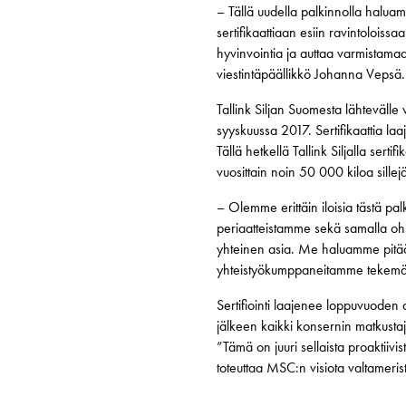
– Tällä uudella palkinnolla halu
sertifikaattiaan esiin ravintoloiss
hyvinvointia ja auttaa varmistama
viestintäpäällikkö Johanna Vepsä.
Tallink Siljan Suomesta lähtevälle 
syyskuussa 2017. Sertifikaattia la
Tällä hetkellä Tallink Siljalla sert
vuosittain noin 50 000 kiloa sille
– Olemme erittäin iloisia tästä p
periaatteistamme sekä samalla ohj
yhteinen asia. Me haluamme pitää
yhteistyökumppaneitamme tekemään
Sertifiointi laajenee loppuvuoden
jälkeen kaikki konsernin matkustaja
”Tämä on juuri sellaista proaktiiv
toteuttaa MSC:n visiota valtameri