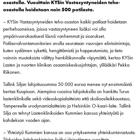
osastolla. Vuosittain KYSin Vastasyntyneiden teho-
osastolla hoidetaan noin 500 potilasta.
– KYSin Vastasyntyneiden teho-osaston kaikki potilaat hoidetaan
perhehuoneissa, joissa vastasyntyneen lisäksi voi olla
ympärivuorokautisesti läsnä vanhemmat ja sisarukset.
Potilasvalvontamonitorien avulla seurataan vauvojen elintoimintoja,
kuten sydämen sykettä, hengittämistä ja happeutumista, ja tieto
voinnin muutoksista välittyy henkilökunnalle viipymättä, kertoo KYSin
Lasten ja nuorten klinikan osaamiskeskusjohtajan, ylilääkäri Pekka
Riikonen.
Tallink Siljan lahjoitussumma 50 000 euroa menee nyt ensimmäistä
kertaa Kuopioon. Aiempina vuosina lahjoituksilla on hankittu Turun
lastenklinikalle sekä videoskopialaitteisto että skolioosileikkaustaso,
Tampereelle urodynamialaitteisto ja Helsinkiin O-kaari-laite. Tallink
Silja on tehnyt Lastenklinikoiden Kummien kanssa yhteistyötä jo
kahdeksan vuoden ajan.
– Yhteistyö Kummien kanssa on osa yrityksemme yhteiskuntavastuuta.
Tärkeiden laitehankintojen lisäksi järjestämme vuosittain