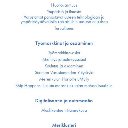
Huoltovarmuus
Ympäristö ja ilmasto
Varustamot panostavat uuteen teknologiaan ja
ympäristöystävällisiin ratkaisuihin uusissa aluksissa
Turvallisuus
Työmarkkinat ja osaaminen
Työmarkkina-asiat
Miehitys ja pätevyys­asiat
Koulutus ja osaaminen
Suomen Varustamoiden Yrityskylä
Merenkulun HarjoitteluMylly
Ship Happens: Tutustu merenkulkualan mahdollisuuksiin
Digitalisaatio ja automaatio
Alusliikenteen tilannekuva
Meriklusteri