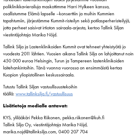
poliklinikkavierailuja maskottimme Harri Hylkeen kanssa,
osallistumme Elämä lapselle –konserttiin ja muihin Kummien
tapahtumiin, järjestämme Kummit-risteilyn sekä potilasperheristeilyjä,
jotta perheet saisivat irtioton sairaala-arjesta, kertoo Tallink Siljan
viestintäjohtaja Marika Nöjd.
Tallink Silja ja Lastenklinikoiden Kummit ovat tehneet yhteistyötä jo
vuodesta 2011 lähtien. Vuosien aikana Tallink Silja on lahjoittanut noin
450 000 euroa Helsingin, Turun ja Tampereen lastenklinikoiden
laitehankintoihin. Tänä vuonna vuorossa on ensimmäistä kertaa
Kuopion yliopistollinen keskussairaala.
Tutustu Tallink Siljan vastuullisuustekoihin
täällä:
www.tallinksilja.fi/vastuullisuus
Lisätietoja medialle antavat:
KYS, ylilääkäri Pekka Riikonen, pekka.riikonen@kuh.fi
Tallink Silja Oy, viestintäjohtaja Marika Nöjd,
marika.nojd@tallinksilja.com, 0400 207 704