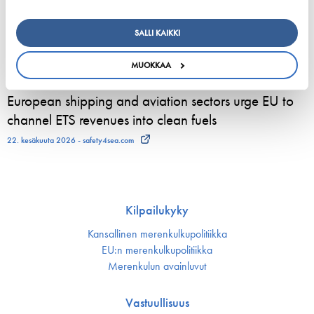
800 kesätyöntekijää aloittelee parhaillaan Viking
Linen laivoilla – moni heistä löytää uran
SALLI KAIKKI
merenkulusta
23. kesäkuuta 2026 - Viking Line Abp
MUOKKAA
European shipping and aviation sectors urge EU to
channel ETS revenues into clean fuels
22. kesäkuuta 2026 - safety4sea.com
Kilpailukyky
Kansallinen merenkulku­politiikka
EU:n merenkulku­politiikka
Merenkulun avainluvut
Vastuullisuus