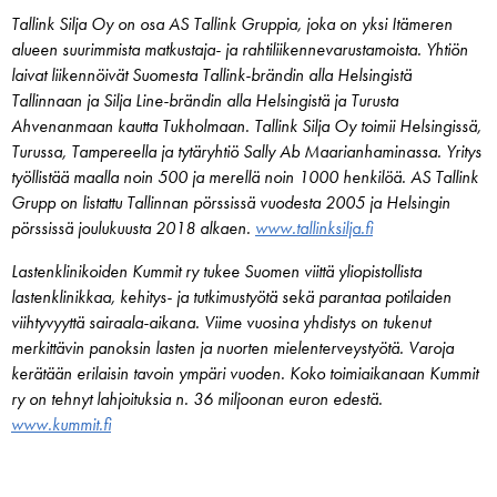
Tallink Silja Oy on osa AS Tallink Gruppia, joka on yksi Itämeren
alueen suurimmista matkustaja- ja rahtiliikennevarustamoista. Yhtiön
laivat liikennöivät Suomesta Tallink-brändin alla Helsingistä
Tallinnaan ja Silja Line-brändin alla Helsingistä ja Turusta
Ahvenanmaan kautta Tukholmaan. Tallink Silja Oy toimii Helsingissä,
Turussa, Tampereella ja tytäryhtiö Sally Ab Maarianhaminassa. Yritys
työllistää maalla noin 500 ja merellä noin 1000 henkilöä. AS Tallink
Grupp on listattu Tallinnan pörssissä vuodesta 2005 ja Helsingin
pörssissä joulukuusta 2018 alkaen.
www.tallinksilja.fi
Lastenklinikoiden Kummit ry tukee Suomen viittä yliopistollista
lastenklinikkaa, kehitys- ja tutkimustyötä sekä parantaa potilaiden
viihtyvyyttä sairaala-aikana. Viime vuosina yhdistys on tukenut
merkittävin panoksin lasten ja nuorten mielenterveystyötä. Varoja
kerätään erilaisin tavoin ympäri vuoden. Koko toimiaikanaan Kummit
ry on tehnyt lahjoituksia n. 36 miljoonan euron edestä.
www.kummit.fi