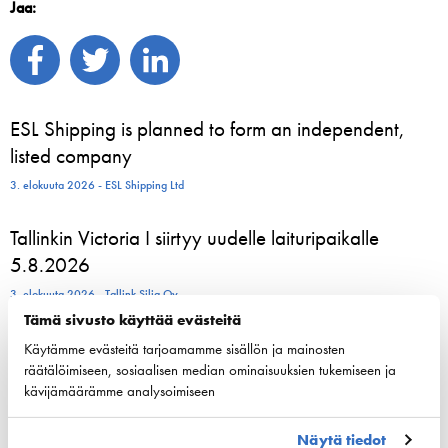
Jaa:
ESL Shipping is planned to form an independent,
listed company
3. elokuuta 2026 - ESL Shipping Ltd
Tallinkin Victoria I siirtyy uudelle laituripaikalle
5.8.2026
3. elokuuta 2026 - Tallink Silja Oy
Tämä sivusto käyttää evästeitä
Pohjoismaiset varustamoedustajat kokoontuvat
Käytämme evästeitä tarjoamamme sisällön ja mainosten
räätälöimiseen, sosiaalisen median ominaisuuksien tukemiseen ja
Helsinkiin vahvistamaan meriliikenteen resilienssiä
kävijämäärämme analysoimiseen
24. kesäkuuta 2026 - Suomen Varustamot Ry
Näytä tiedot