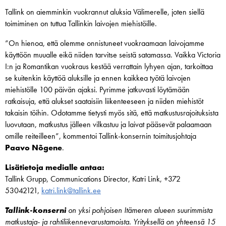
Tallink on aiemminkin vuokrannut aluksia Välimerelle, joten siellä
toimiminen on tuttua Tallinkin laivojen miehistöille.
”On hienoa, että olemme onnistuneet vuokraamaan laivojamme
käyttöön muualle eikä niiden tarvitse seistä satamassa. Vaikka Victoria
I:n ja Romantikan vuokraus kestää verrattain lyhyen ajan, tarkoittaa
se kuitenkin käyttöä aluksille ja ennen kaikkea työtä laivojen
miehistölle 100 päivän ajaksi. Pyrimme jatkuvasti löytämään
ratkaisuja, että alukset saataisiin liikenteeseen ja niiden miehistöt
takaisin töihin. Odotamme tietysti myös sitä, että matkustusrajoituksista
luovutaan, matkustus jälleen vilkastuu ja laivat pääsevät palaamaan
omille reiteilleen”, kommentoi Tallink-konsernin toimitusjohtaja
Paavo Nõgene
.
Lisätietoja medialle antaa:
Tallink Grupp, Communications Director, Katri Link, +372
53042121,
katri.link@tallink.ee
Tallink-konserni
on yksi pohjoisen Itämeren alueen suurimmista
matkustaja- ja rahtiliikennevarustamoista. Yrityksellä on yhteensä 15