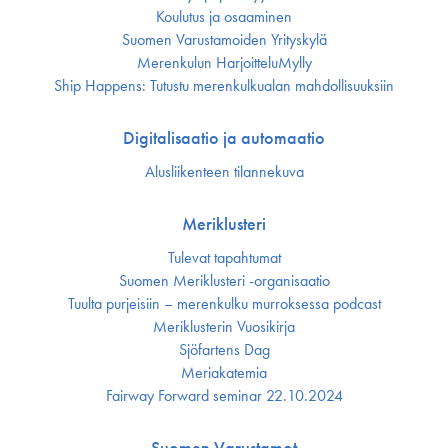
Koulutus ja osaaminen
Suomen Varustamoiden Yrityskylä
Merenkulun HarjoitteluMylly
Ship Happens: Tutustu merenkulkualan mahdollisuuksiin
Digitalisaatio ja automaatio
Alusliikenteen tilannekuva
Meriklusteri
Tulevat tapahtumat
Suomen Meriklusteri -organisaatio
Tuulta purjeisiin – merenkulku murroksessa podcast
Meriklusterin Vuosikirja
Sjöfartens Dag
Meriakatemia
Fairway Forward seminar 22.10.2024
Suomen Varustamot