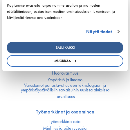
Käytämme evästeitä tarjoamamme sisällön ja mainosten
räätälöimiseen, sosiaalisen median ominaisuuksien tukemiseen ja
kävijämäärämme analysoimiseen
Kilpailukyky
Näytä tiedot
Kansallinen merenkulku­politiikka
EU:n merenkulku­politiikka
Merenkulun avainluvut
SALLI KAIKKI
MUOKKAA
Vastuullisuus
Huoltovarmuus
Ympäristö ja ilmasto
Varustamot panostavat uuteen teknologiaan ja
ympäristöystävällisiin ratkaisuihin uusissa aluksissa
Turvallisuus
Työmarkkinat ja osaaminen
Työmarkkina-asiat
Miehitys ja pätevyys­asiat