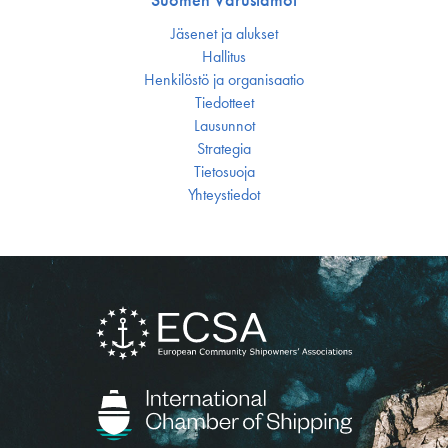
Jäsenet ja alukset
Hallitus
Henkilöstö ja organisaatio
Tiedotteet
Lausunnot
Strategia
Tietosuoja
Yhteystiedot