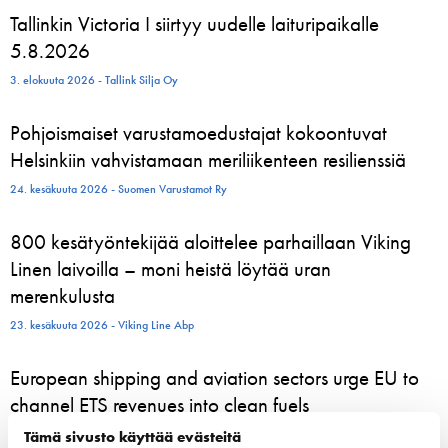
Tallinkin Victoria I siirtyy uudelle laituripaikalle
5.8.2026
3. elokuuta 2026 - Tallink Silja Oy
Pohjoismaiset varustamoedustajat kokoontuvat
Helsinkiin vahvistamaan meriliikenteen resilienssiä
24. kesäkuuta 2026 - Suomen Varustamot Ry
800 kesätyöntekijää aloittelee parhaillaan Viking
Linen laivoilla – moni heistä löytää uran
merenkulusta
23. kesäkuuta 2026 - Viking Line Abp
European shipping and aviation sectors urge EU to
channel ETS revenues into clean fuels
22. kesäkuuta 2026 - safety4sea.com
Tämä sivusto käyttää evästeitä