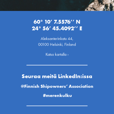
60° 10’ 7.5576’’ N
24° 56’ 45.4092’’ E
Aleksanterinkatu 44,
00100 Helsinki, Finland
Katso kartalla ›
Seuraa meitä LinkedIn:issa
@Finnish Shipowners’ Association
#merenkulku