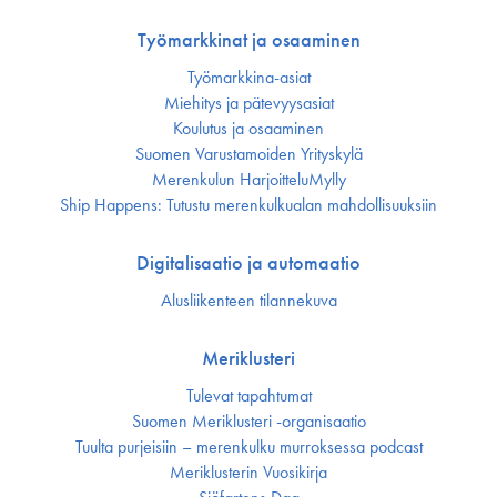
Työmarkkinat ja osaaminen
Työmarkkina-asiat
Miehitys ja pätevyys­asiat
Koulutus ja osaaminen
Suomen Varustamoiden Yrityskylä
Merenkulun HarjoitteluMylly
Ship Happens: Tutustu merenkulkualan mahdollisuuksiin
Digitalisaatio ja automaatio
Alusliikenteen tilannekuva
Meriklusteri
Tulevat tapahtumat
Suomen Meriklusteri -organisaatio
Tuulta purjeisiin – merenkulku murroksessa podcast
Meriklusterin Vuosikirja