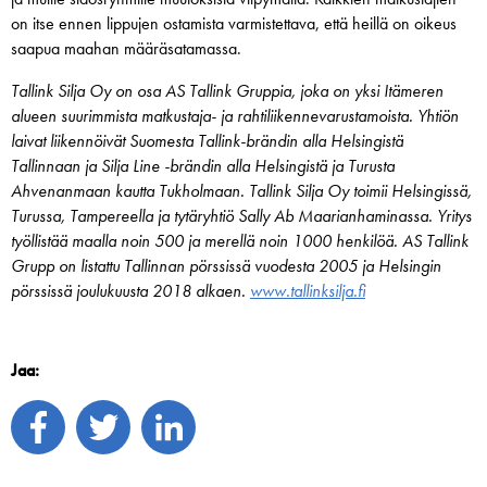
on itse ennen lippujen ostamista varmistettava, että heillä on oikeus
saapua maahan määräsatamassa.
Tallink Silja Oy on osa AS Tallink Gruppia, joka on yksi Itämeren
alueen suurimmista matkustaja- ja rahtiliikennevarustamoista. Yhtiön
laivat liikennöivät Suomesta Tallink-brändin alla Helsingistä
Tallinnaan ja Silja Line -brändin alla Helsingistä ja Turusta
Ahvenanmaan kautta Tukholmaan. Tallink Silja Oy toimii Helsingissä,
Turussa, Tampereella ja tytäryhtiö Sally Ab Maarianhaminassa. Yritys
työllistää maalla noin 500 ja merellä noin 1000 henkilöä. AS Tallink
Grupp on listattu Tallinnan pörssissä vuodesta 2005 ja Helsingin
pörssissä joulukuusta 2018 alkaen.
www.tallinksilja.fi
Jaa: