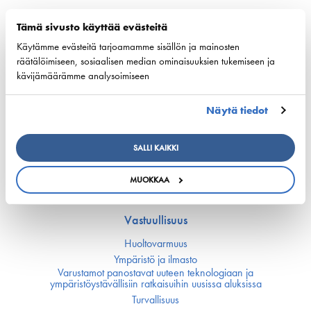
European shipping and aviation sectors urge EU to
Tämä sivusto käyttää evästeitä
channel ETS revenues into clean fuels
Käytämme evästeitä tarjoamamme sisällön ja mainosten
22. kesäkuuta 2026 - safety4sea.com
räätälöimiseen, sosiaalisen median ominaisuuksien tukemiseen ja
kävijämäärämme analysoimiseen
Näytä tiedot
Kilpailukyky
SALLI KAIKKI
Kansallinen merenkulku­politiikka
EU:n merenkulku­politiikka
MUOKKAA
Merenkulun avainluvut
Vastuullisuus
Huoltovarmuus
Ympäristö ja ilmasto
Varustamot panostavat uuteen teknologiaan ja
ympäristöystävällisiin ratkaisuihin uusissa aluksissa
Turvallisuus