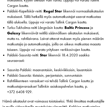
mukaisesti; kyytiin otetaan vain rahtia. Lippuja voi varata Tallink
Cargon kautta.
Paldiski-Kapellskär-reitti:
Regal
Star
liikennöi normaaliaikataulun
mukaisesti. Tällä hetkellä myös automatkustajat saavat matkustaa
tällä aluksella. Lippuja voi varata Tallink Cargon kautta.
Turku-Tukholma-reitti Långnäsin kautta:
Baltic
Princess
ja
Galaxy
liikennöivät reitillä säännöllisen aikataulun mukaisesti,
mutta ns. rahtilaivana. Laivat ottavat mukaan myös pienen määrän
matkustajia ja automatkustajia, joilla on oikeus matkustaa maasta
toiseen. Lippuja voi varata yrityksen verkkosivujen kautta.
Paldiski-Sassnitz-reitti:
Star
liikennöi 18.4.2020 saakka
seuraavasti:
Sassnitz-Paldiski: maanantaisin, keskiviikkoisin, lauantaisin
Paldiski-Sassnitz: tiistaisin, perjantaisin, sunnuntaisin
Rahtiliikenteen varaukset voi tehdä Tallink Cargon kautta ja
matkustajavaraukset Tallinkin asiakaspalvelun kautta, p.
+372 6408 929.
Nämä aikataulut ovat voimassa toistaiseksi. Yhtiö ilmoittaa matkustajille
ja muille sidosryhmille muutoksista viipymättä. Kaikkien matkustajien