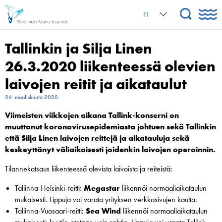
FI
Tallinkin ja Silja Linen
26.3.2020 liikenteessä olevien
laivojen reitit ja aikataulut
26. maaliskuuta 2020
Viimeisten viikkojen aikana Tallink-konserni on
muuttanut koronavirusepidemiasta johtuen sekä Tallinkin
että Silja Linen laivojen reittejä ja aikatauluja sekä
keskeyttänyt väliaikaisesti joidenkin laivojen operoinnin.
Tilannekatsaus liikenteessä olevista laivoista ja reiteistä:
Tallinna-Helsinki-reitti:
Megastar
liikennöi normaaliaikataulun
mukaisesti. Lippuja voi varata yrityksen verkkosivujen kautta.
Tallinna-Vuosaari-reitti:
Sea
Wind
liikennöi normaaliaikataulun