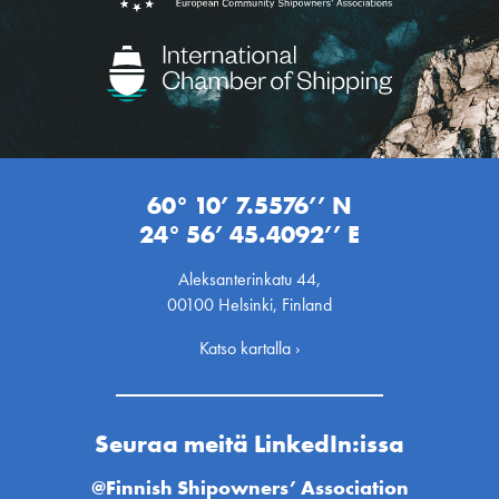
60° 10’ 7.5576’’ N
24° 56’ 45.4092’’ E
Aleksanterinkatu 44,
00100 Helsinki, Finland
Katso kartalla ›
Seuraa meitä LinkedIn:issa
@Finnish Shipowners’ Association