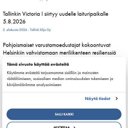
Tallinkin Victoria I siirtyy uudelle laituripaikalle
5.8.2026
3. elokuuta 2026 - Tallink Silja Oy
Pohjoismaiset varustamoedustajat kokoontuvat
Helsinkiin vahvistamaan meriliikenteen resilienssiä
24. kesäkuuta 2026 - Suomen Varustamot Ry
Tämä sivusto käyttää evästeitä
Käytämme evästeitä tarjoamamme sisällön ja mainosten
800 kesätyöntekijää aloittelee parhaillaan Viking
räätälöimiseen, sosiaalisen median ominaisuuksien tukemiseen ja
Linen laivoilla – moni heistä löytää uran
kävijämäärämme analysoimiseen
merenkulusta
Näytä tiedot
23. kesäkuuta 2026 - Viking Line Abp
European shipping and aviation sectors urge EU to
SALLI KAIKKI
channel ETS revenues into clean fuels
MUOKKAA