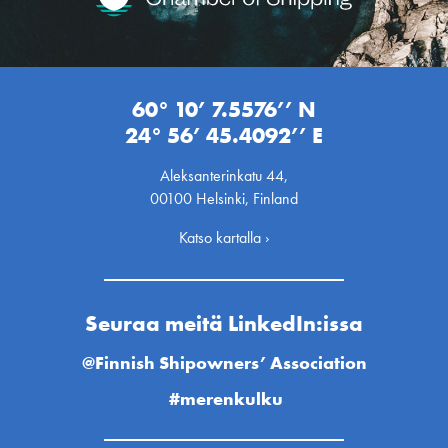
60° 10’ 7.5576’’ N
24° 56’ 45.4092’’ E
Aleksanterinkatu 44,
00100 Helsinki, Finland
Katso kartalla ›
Seuraa meitä LinkedIn:issa
@Finnish Shipowners’ Association
#merenkulku