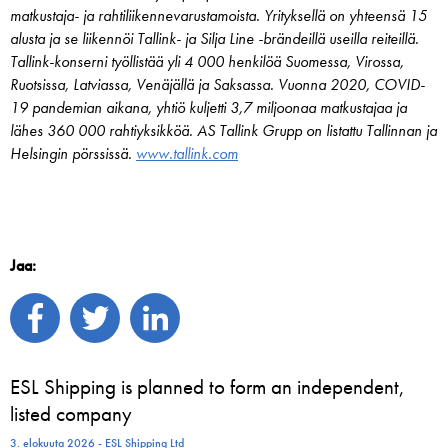
matkustaja- ja rahtiliikennevarustamoista. Yrityksellä on yhteensä 15
alusta ja se liikennöi Tallink- ja Silja Line -brändeillä useilla reiteillä.
Tallink-konserni työllistää yli 4 000 henkilöä Suomessa, Virossa,
Ruotsissa, Latviassa, Venäjällä ja Saksassa. Vuonna 2020, COVID-
19 pandemian aikana, yhtiö kuljetti 3,7 miljoonaa matkustajaa ja
lähes 360 000 rahtiyksikköä. AS Tallink Grupp on listattu Tallinnan ja
Helsingin pörssissä.
www.tallink.com
Jaa:
ESL Shipping is planned to form an independent,
listed company
3. elokuuta 2026 - ESL Shipping Ltd