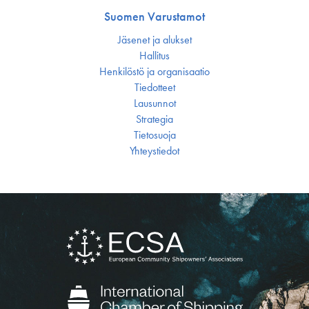
Suomen Varustamot
Jäsenet ja alukset
Hallitus
Henkilöstö ja organisaatio
Tiedotteet
Lausunnot
Strategia
Tietosuoja
Yhteystiedot