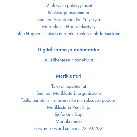
Miehitys ja pätevyys­asiat
Koulutus ja osaaminen
Suomen Varustamoiden Yrityskylä
Merenkulun HarjoitteluMylly
Ship Happens: Tutustu merenkulkualan mahdollisuuksiin
Digitalisaatio ja automaatio
Alusliikenteen tilannekuva
Meriklusteri
Tulevat tapahtumat
Suomen Meriklusteri -organisaatio
Tuulta purjeisiin – merenkulku murroksessa podcast
Meriklusterin Vuosikirja
Sjöfartens Dag
Meriakatemia
Fairway Forward seminar 22.10.2024