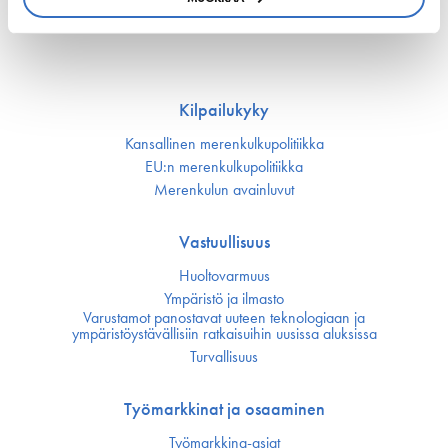
22. kesäkuuta 2026 - safety4sea.com
Kilpailukyky
Kansallinen merenkulku­politiikka
EU:n merenkulku­politiikka
Merenkulun avainluvut
Vastuullisuus
Huoltovarmuus
Ympäristö ja ilmasto
Varustamot panostavat uuteen teknologiaan ja
ympäristöystävällisiin ratkaisuihin uusissa aluksissa
Turvallisuus
Työmarkkinat ja osaaminen
Työmarkkina-asiat