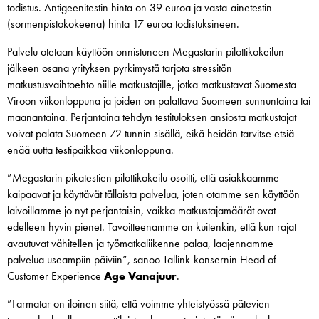
todistus. Antigeenitestin hinta on 39 euroa ja vasta-ainetestin
(sormenpistokokeena) hinta 17 euroa todistuksineen.
Palvelu otetaan käyttöön onnistuneen Megastarin pilottikokeilun
jälkeen osana yrityksen pyrkimystä tarjota stressitön
matkustusvaihtoehto niille matkustajille, jotka matkustavat Suomesta
Viroon viikonloppuna ja joiden on palattava Suomeen sunnuntaina tai
maanantaina. Perjantaina tehdyn testituloksen ansiosta matkustajat
voivat palata Suomeen 72 tunnin sisällä, eikä heidän tarvitse etsiä
enää uutta testipaikkaa viikonloppuna.
”Megastarin pikatestien pilottikokeilu osoitti, että asiakkaamme
kaipaavat ja käyttävät tällaista palvelua, joten otamme sen käyttöön
laivoillamme jo nyt perjantaisin, vaikka matkustajamäärät ovat
edelleen hyvin pienet. Tavoitteenamme on kuitenkin, että kun rajat
avautuvat vähitellen ja työmatkaliikenne palaa, laajennamme
palvelua useampiin päiviin”, sanoo Tallink-konsernin Head of
Customer Experience
Age Vanajuur
.
”Farmatar on iloinen siitä, että voimme yhteistyössä pätevien