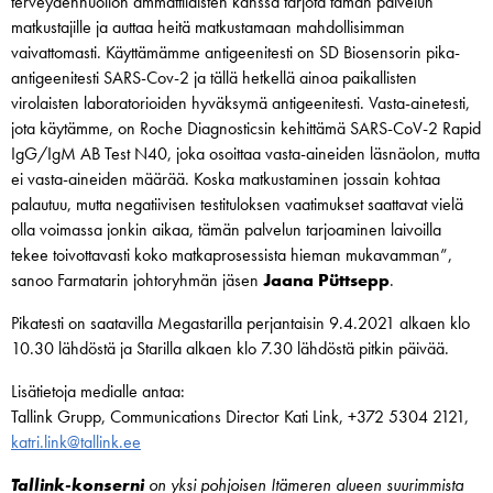
terveydenhuollon ammattilaisten kanssa tarjota tämän palvelun
matkustajille ja auttaa heitä matkustamaan mahdollisimman
vaivattomasti. Käyttämämme antigeenitesti on SD Biosensorin pika-
antigeenitesti SARS-Cov-2 ja tällä hetkellä ainoa paikallisten
virolaisten laboratorioiden hyväksymä antigeenitesti. Vasta-ainetesti,
jota käytämme, on Roche Diagnosticsin kehittämä SARS-CoV-2 Rapid
IgG/IgM AB Test N40, joka osoittaa vasta-aineiden läsnäolon, mutta
ei vasta-aineiden määrää. Koska matkustaminen jossain kohtaa
palautuu, mutta negatiivisen testituloksen vaatimukset saattavat vielä
olla voimassa jonkin aikaa, tämän palvelun tarjoaminen laivoilla
tekee toivottavasti koko matkaprosessista hieman mukavamman”,
sanoo Farmatarin johtoryhmän jäsen
Jaana Püttsepp
.
Pikatesti on saatavilla Megastarilla perjantaisin 9.4.2021 alkaen klo
10.30 lähdöstä ja Starilla alkaen klo 7.30 lähdöstä pitkin päivää.
Lisätietoja medialle antaa:
Tallink Grupp, Communications Director Kati Link, +372 5304 2121,
katri.link@tallink.ee
Tallink-konserni
on yksi pohjoisen Itämeren alueen suurimmista