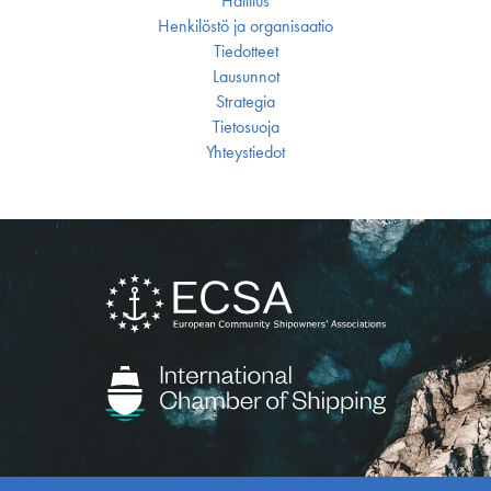
Hallitus
Henkilöstö ja organisaatio
Tiedotteet
Lausunnot
Strategia
Tietosuoja
Yhteystiedot