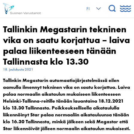
FI
Tallinkin Megastarin tekninen
vika on saatu korjattua – laiva
palaa liikenteeseen tänään
Tallinnasta klo 13.30
18. joulukuuta 2021
Tallinkin Megastarin automaatiojärjestelmässä eilen
aamulla ilmennyt tekninen vika on saatu korjattua. Laiva
palaa normaalin aikataulun mukaiseen liikenteeseen
Helsinki-Tallinna-reitille tänään lauantaina 18.12.2021
klo 13.30 Tallinnasta. Poikkeuksellisella aikataululla
liikennöinyt Star palaa normaaliin aikatauluunsa tänään
klo 16.30 Tallinnasta, minkä jälkeen sekä Megastar että
Star liikennöivät jälleen normaalin aikataulun mukaisesti.