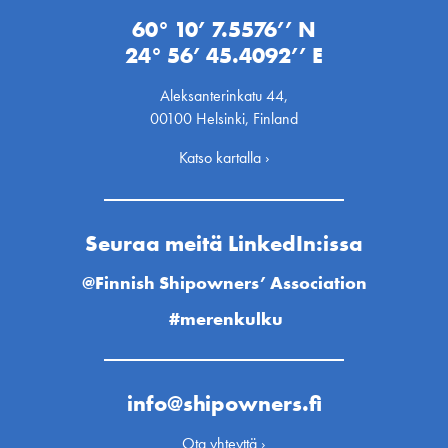
60° 10’ 7.5576’’ N
24° 56’ 45.4092’’ E
Aleksanterinkatu 44,
00100 Helsinki, Finland
Katso kartalla ›
Seuraa meitä LinkedIn:issa
@Finnish Shipowners’ Association
#merenkulku
info@shipowners.fi
Ota yhteyttä ›