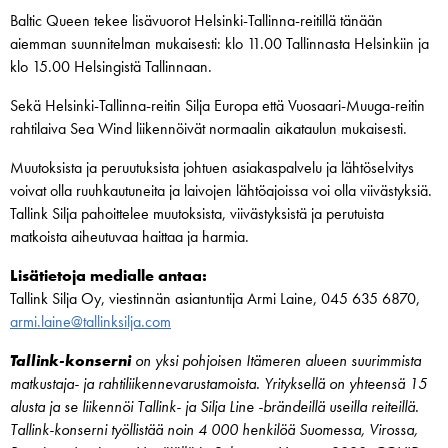
Baltic Queen tekee lisävuorot Helsinki-Tallinna-reitillä tänään
aiemman suunnitelman mukaisesti: klo 11.00 Tallinnasta Helsinkiin ja
klo 15.00 Helsingistä Tallinnaan.
Sekä Helsinki-Tallinna-reitin Silja Europa että Vuosaari-Muuga-reitin
rahtilaiva Sea Wind liikennöivät normaalin aikataulun mukaisesti.
Muutoksista ja peruutuksista johtuen asiakaspalvelu ja lähtöselvitys
voivat olla ruuhkautuneita ja laivojen lähtöajoissa voi olla viivästyksiä.
Tallink Silja pahoittelee muutoksista, viivästyksistä ja perutuista
matkoista aiheutuvaa haittaa ja harmia.
Lisätietoja medialle antaa:
Tallink Silja Oy, viestinnän asiantuntija Armi Laine, 045 635 6870,
armi.laine@tallinksilja.com
Tallink-konserni
on yksi pohjoisen Itämeren alueen suurimmista
matkustaja- ja rahtiliikennevarustamoista. Yrityksellä on yhteensä 15
alusta ja se liikennöi Tallink- ja Silja Line -brändeillä useilla reiteillä.
Tallink-konserni työllistää noin 4 000 henkilöä Suomessa, Virossa,