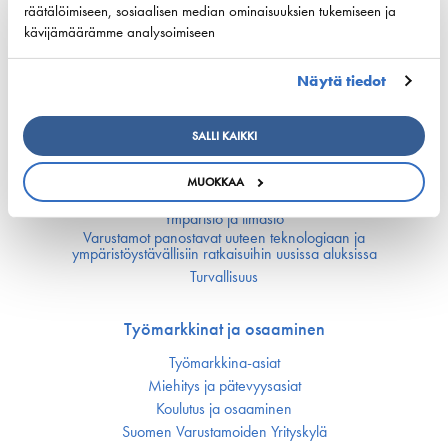
räätälöimiseen, sosiaalisen median ominaisuuksien tukemiseen ja
Kilpailukyky
kävijämäärämme analysoimiseen
Kansallinen merenkulku­politiikka
Näytä tiedot
EU:n merenkulku­politiikka
Merenkulun avainluvut
SALLI KAIKKI
Vastuullisuus
MUOKKAA
Huoltovarmuus
Ympäristö ja ilmasto
Varustamot panostavat uuteen teknologiaan ja
ympäristöystävällisiin ratkaisuihin uusissa aluksissa
Turvallisuus
Työmarkkinat ja osaaminen
Työmarkkina-asiat
Miehitys ja pätevyys­asiat
Koulutus ja osaaminen
Suomen Varustamoiden Yrityskylä