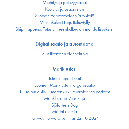
Miehitys ja pätevyys­asiat
Koulutus ja osaaminen
Suomen Varustamoiden Yrityskylä
Merenkulun HarjoitteluMylly
Ship Happens: Tutustu merenkulkualan mahdollisuuksiin
Digitalisaatio ja automaatio
Alusliikenteen tilannekuva
Meriklusteri
Tulevat tapahtumat
Suomen Meriklusteri -organisaatio
Tuulta purjeisiin – merenkulku murroksessa podcast
Meriklusterin Vuosikirja
Sjöfartens Dag
Meriakatemia
Fairway Forward seminar 22.10.2024