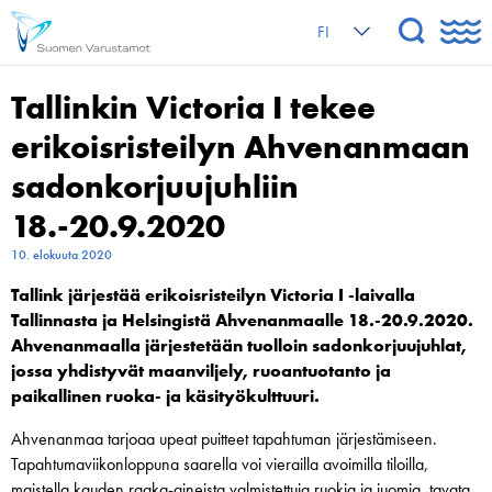
FI
Tallinkin Victoria I tekee
erikoisristeilyn Ahvenanmaan
sadonkorjuujuhliin
18.-20.9.2020
10. elokuuta 2020
Tallink järjestää erikoisristeilyn Victoria I -laivalla
Tallinnasta ja Helsingistä Ahvenanmaalle 18.-20.9.2020.
Ahvenanmaalla järjestetään tuolloin sadonkorjuujuhlat,
jossa yhdistyvät maanviljely, ruoantuotanto ja
paikallinen ruoka- ja käsityökulttuuri.
Ahvenanmaa tarjoaa upeat puitteet tapahtuman järjestämiseen.
Tapahtumaviikonloppuna saarella voi vierailla avoimilla tiloilla,
maistella kauden raaka-aineista valmistettuja ruokia ja juomia, tavata