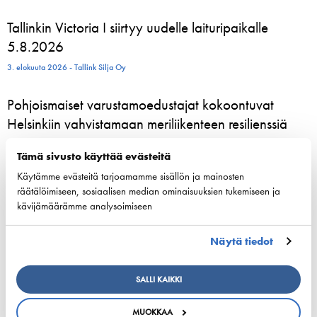
Tallinkin Victoria I siirtyy uudelle laituripaikalle
5.8.2026
3. elokuuta 2026 - Tallink Silja Oy
Pohjoismaiset varustamoedustajat kokoontuvat
Helsinkiin vahvistamaan meriliikenteen resilienssiä
24. kesäkuuta 2026 - Suomen Varustamot Ry
Tämä sivusto käyttää evästeitä
Käytämme evästeitä tarjoamamme sisällön ja mainosten
800 kesätyöntekijää aloittelee parhaillaan Viking
räätälöimiseen, sosiaalisen median ominaisuuksien tukemiseen ja
Linen laivoilla – moni heistä löytää uran
kävijämäärämme analysoimiseen
merenkulusta
Näytä tiedot
23. kesäkuuta 2026 - Viking Line Abp
European shipping and aviation sectors urge EU to
SALLI KAIKKI
channel ETS revenues into clean fuels
MUOKKAA