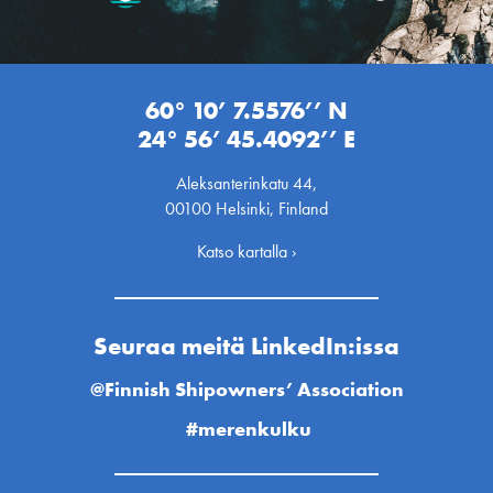
60° 10’ 7.5576’’ N
24° 56’ 45.4092’’ E
Aleksanterinkatu 44,
00100 Helsinki, Finland
Katso kartalla ›
Seuraa meitä LinkedIn:issa
@Finnish Shipowners’ Association
#merenkulku