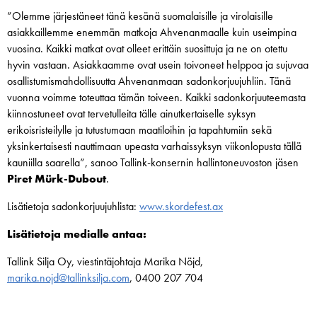
”Olemme järjestäneet tänä kesänä suomalaisille ja virolaisille
asiakkaillemme enemmän matkoja Ahvenanmaalle kuin useimpina
vuosina. Kaikki matkat ovat olleet erittäin suosittuja ja ne on otettu
hyvin vastaan. Asiakkaamme ovat usein toivoneet helppoa ja sujuvaa
osallistumismahdollisuutta Ahvenanmaan sadonkorjuujuhliin. Tänä
vuonna voimme toteuttaa tämän toiveen. Kaikki sadonkorjuuteemasta
kiinnostuneet ovat tervetulleita tälle ainutkertaiselle syksyn
erikoisristeilylle ja tutustumaan maatiloihin ja tapahtumiin sekä
yksinkertaisesti nauttimaan upeasta varhaissyksyn viikonlopusta tällä
kauniilla saarella”, sanoo Tallink-konsernin hallintoneuvoston jäsen
Piret Mürk-Dubout
.
Lisätietoja sadonkorjuujuhlista:
www.skordefest.ax
Lisätietoja medialle antaa:
Tallink Silja Oy, viestintäjohtaja Marika Nöjd,
marika.nojd@tallinksilja.com
, 0400 207 704