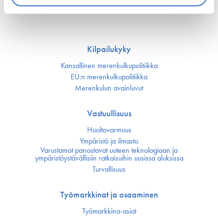
22. kesäkuuta 2026 - safety4sea.com
Kilpailukyky
Kansallinen merenkulku­politiikka
EU:n merenkulku­politiikka
Merenkulun avainluvut
Vastuullisuus
Huoltovarmuus
Ympäristö ja ilmasto
Varustamot panostavat uuteen teknologiaan ja
ympäristöystävällisiin ratkaisuihin uusissa aluksissa
Turvallisuus
Työmarkkinat ja osaaminen
Työmarkkina-asiat