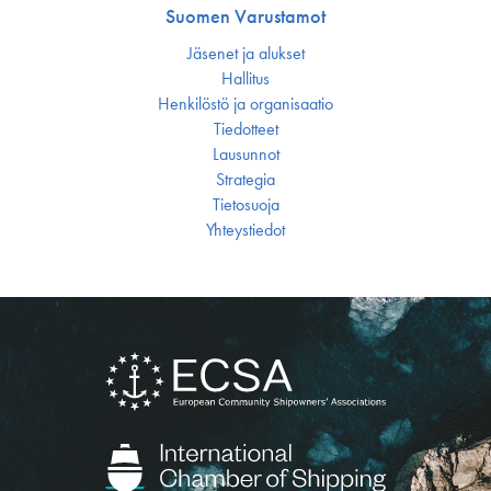
Suomen Varustamot
Jäsenet ja alukset
Hallitus
Henkilöstö ja organisaatio
Tiedotteet
Lausunnot
Strategia
Tietosuoja
Yhteystiedot