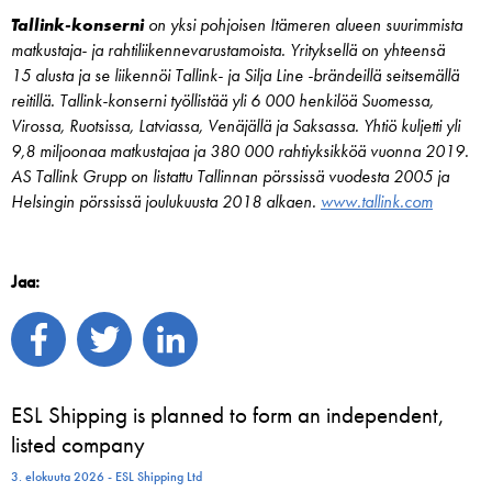
Tallink-konserni
on yksi pohjoisen Itämeren alueen suurimmista
matkustaja- ja rahtiliikennevarustamoista. Yrityksellä on yhteensä
15 alusta ja se liikennöi Tallink- ja Silja Line -brändeillä seitsemällä
reitillä. Tallink-konserni työllistää yli 6 000 henkilöä Suomessa,
Virossa, Ruotsissa, Latviassa, Venäjällä ja Saksassa. Yhtiö kuljetti yli
9,8 miljoonaa matkustajaa ja 380 000 rahtiyksikköä vuonna 2019.
AS Tallink Grupp on listattu Tallinnan pörssissä vuodesta 2005 ja
Helsingin pörssissä joulukuusta 2018 alkaen.
www.tallink.com
Jaa:
ESL Shipping is planned to form an independent,
listed company
3. elokuuta 2026 - ESL Shipping Ltd