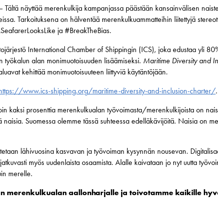
 Tältä näyttää merenkulkija kampanjassa päästään kansainvälisen naist
issa. Tarkoituksena on hälventää merenkulkuammatteihin liitettyjä stereo
ASeafarerLooksLike ja #BreakTheBias.
ojärjestö International Chamber of Shippingin (ICS), joka edustaa yli 8
sen työkalun alan monimuotoisuuden lisäämiseksi.
Maritime Diversity and I
aluavat kehittää monimuotoisuuteen liittyviä käytäntöjään.
https://www.ics-shipping.org/maritime-diversity-and-inclusion-charter/
.
in kaksi prosenttia merenkulkualan työvoimasta/merenkulkijoista on naisi
ä naisia. Suomessa olemme tässä suhteessa edelläkävijöitä. Naisia on mer
tetaan lähivuosina kasvavan ja työvoiman kysynnän nousevan. Digitalisaa
jatkuvasti myös uudenlaista osaamista. Alalle kaivataan jo nyt uutta työv
uin merelle.
merenkulkualan aallonharjalle ja toivotamme kaikille hy