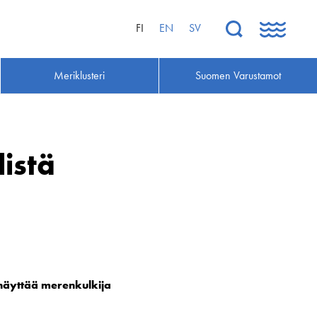
FI
EN
SV
Meriklusteri
Suomen Varustamot
istä
 näyttää merenkulkija