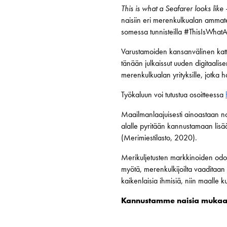
This is what a Seafarer looks like
–
naisiin eri merenkulkualan ammate
somessa tunnisteilla #ThisIsWhat
Varustamoiden kansanvälinen katt
tänään julkaissut uuden digitaali
merenkulkualan yrityksille, jotka h
Työkaluun voi tutustua osoitteessa
Maailmanlaajuisesti ainoastaan no
alalle pyritään kannustamaan lisä
(Merimiestilasto, 2020).
Merikuljetusten markkinoiden odo
myötä, merenkulkijoilta vaaditaan 
kaikenlaisia ihmisiä, niin maalle k
Kannustamme naisia mukaan 