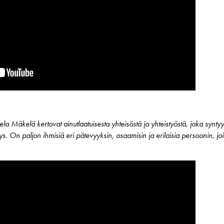
la Mäkelä kertovat ainutlaatuisesta yhteisöstä ja yhteistyöstä, joka syntyy
syys. On paljon ihmisiä eri pätevyyksin, osaamisin ja erilaisia persoonin, j