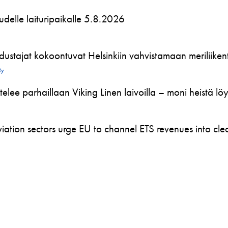
 uudelle laituripaikalle 5.8.2026
ustajat kokoontuvat Helsinkiin vahvistamaan meriliikente
Ry
telee parhaillaan Viking Linen laivoilla – moni heistä l
ation sectors urge EU to channel ETS revenues into clea