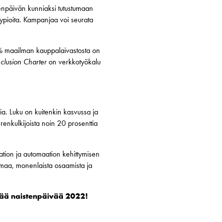
enpäivän kunniaksi tutustumaan
typioita. Kampanjaa voi seurata
0% maailman kauppalaivastosta on
nclusion Charter
on verkkotyökalu
a. Luku on kuitenkin kasvussa ja
enkulkijoista noin 20 prosenttia
tion ja automaation kehittymisen
oimaa, monenlaista osaamista ja
vää naistenpäivää 2022!