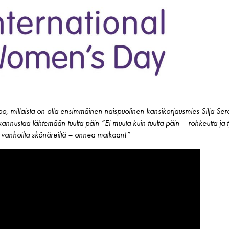
o, millaista on olla ensimmäinen naispuolinen kansikorjausmies Silja Sere
n kannustaa lähtemään tuulta päin ”Ei muuta kuin tuulta päin – rohkeutta j
 vanhoilta skönäreiltä – onnea matkaan!”