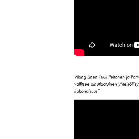
Viking Linen Tuuli Peltonen ja Pame
vallitsee ainutlaatuinen yhteisölli
kokonaisuus”