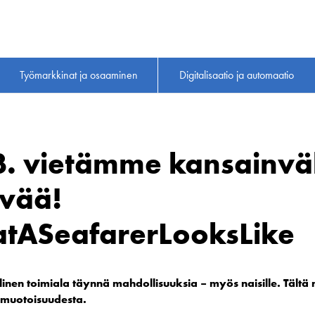
Työmarkkinat ja osaaminen
Digitalisaatio ja automaatio
3. vietämme kansainväl
ivää!
atASeafarerLooksLike
nen toimiala täynnä mahdollisuuksia – myös naisille. Tältä
muotoisuudesta.