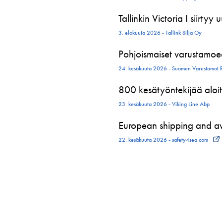
Tallinkin Victoria I siirtyy
3. elokuuta 2026 - Tallink Silja Oy
Pohjoismaiset varustamoed
24. kesäkuuta 2026 - Suomen Varustamot 
800 kesätyöntekijää aloit
23. kesäkuuta 2026 - Viking Line Abp
European shipping and avi
22. kesäkuuta 2026 - safety4sea.com