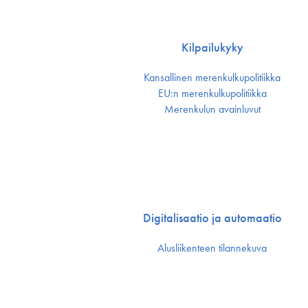
Kilpailukyky
Kansallinen merenkulku­politiikka
EU:n merenkulku­politiikka
Merenkulun avainluvut
Digitalisaatio ja automaatio
Alusliikenteen tilannekuva