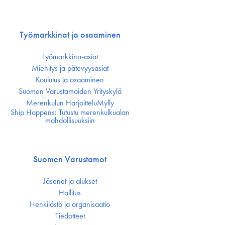
Työmarkkinat ja osaaminen
Työmarkkina-asiat
Miehitys ja pätevyys­asiat
Koulutus ja osaaminen
Suomen Varustamoiden Yrityskylä
Merenkulun HarjoitteluMylly
Ship Happens: Tutustu merenkulkualan
mahdollisuuksiin
Suomen Varustamot
Jäsenet ja alukset
Hallitus
Henkilöstö ja organisaatio
Tiedotteet