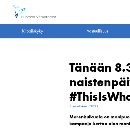
Kilpailukyky
Vastuullisuus
Tänään 8.
naistenpä
#ThisIsWh
8. maaliskuuta 2022
Merenkulkuala on monipuoli
kampanja kertoo alan moni