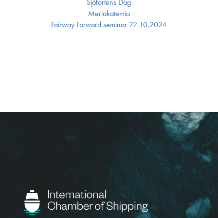
Sjöfartens Dag
Meriakatemia
Fairway Forward seminar 22.10.2024