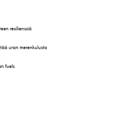
en resilienssiä
öytää uran merenkulusta
n fuels