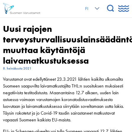
FI
Uusi rajojen
terveysturvallisuuslainsäädänt
muuttaa käytäntöjä
laivamatkustuksessa
8. heinäkuuta 2021
Varustamot ovat edellyttäneet 23.3.2021 lähtien kaikilta ulkomailta
Suomeen saapuvilta laivamatkustajilta THL:n suosituksen mukaisesti
negatiivista testitodistusta. Maanantaina 12.7 alkaen, uuden lain
astuessa voimaan varustamojen koronatodistusvaatimuksesta
luovutaan ja laivamatkustuksessa siirrytään soveltamaan uutta lakia.
Täysin rokotetut ja jo Covid-19 taudin sairastaneet matkustavat
vapaasti Suomeen kaikista EU-maista.
EU- ja Schengen-alueelta voi tulla Suomeen vapaasti 12.7. lähtien