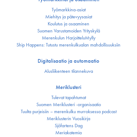
Työmarkkina-asiat
Miehitys ja pätevyys­asiat
Koulutus ja osaaminen
Suomen Varustamoiden Yrityskylä
Merenkulun HarjoitteluMylly
Ship Happens: Tutustu merenkulkualan mahdollisuuksiin
Digitalisaatio ja automaatio
Alusliikenteen tilannekuva
Meriklusteri
Tulevat tapahtumat
Suomen Meriklusteri -organisaatio
Tuulta purjeisiin – merenkulku murroksessa podcast
Meriklusterin Vuosikirja
Sjöfartens Dag
Meriakatemia