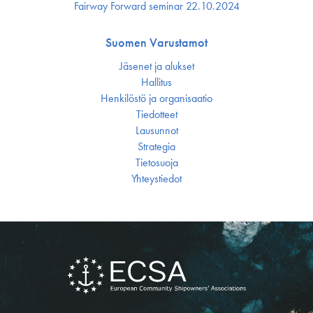
Fairway Forward seminar 22.10.2024
Suomen Varustamot
Jäsenet ja alukset
Hallitus
Henkilöstö ja organisaatio
Tiedotteet
Lausunnot
Strategia
Tietosuoja
Yhteystiedot