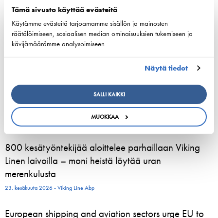
listed company
Tämä sivusto käyttää evästeitä
3. elokuuta 2026 - ESL Shipping Ltd
Käytämme evästeitä tarjoamamme sisällön ja mainosten
räätälöimiseen, sosiaalisen median ominaisuuksien tukemiseen ja
Tallinkin Victoria I siirtyy uudelle laituripaikalle
kävijämäärämme analysoimiseen
5.8.2026
Näytä tiedot
3. elokuuta 2026 - Tallink Silja Oy
Pohjoismaiset varustamoedustajat kokoontuvat
SALLI KAIKKI
Helsinkiin vahvistamaan meriliikenteen resilienssiä
MUOKKAA
24. kesäkuuta 2026 - Suomen Varustamot Ry
800 kesätyöntekijää aloittelee parhaillaan Viking
Linen laivoilla – moni heistä löytää uran
merenkulusta
23. kesäkuuta 2026 - Viking Line Abp
European shipping and aviation sectors urge EU to