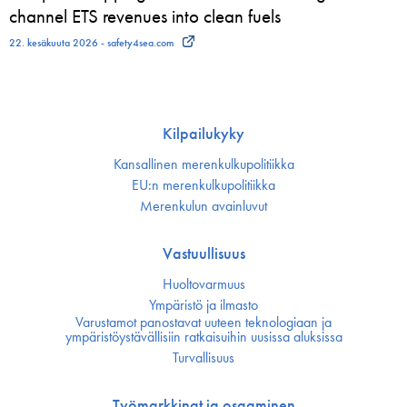
channel ETS revenues into clean fuels
22. kesäkuuta 2026 - safety4sea.com
Kilpailukyky
Kansallinen merenkulku­politiikka
EU:n merenkulku­politiikka
Merenkulun avainluvut
Vastuullisuus
Huoltovarmuus
Ympäristö ja ilmasto
Varustamot panostavat uuteen teknologiaan ja
ympäristöystävällisiin ratkaisuihin uusissa aluksissa
Turvallisuus
Työmarkkinat ja osaaminen