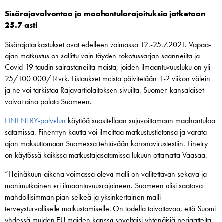
Sisärajavalvontaa ja maahantulorajoituksia jatketaan
25.7 asti
Sisärajatarkastukset ovat edelleen voimassa 12.-25.7.2021. Vapaa-
ajan matkustus on sallittu vain täyden rokotussarjan saanneilta ja
Covid-19 taudin sairastaneilta maista, joiden ilmaantuvuusluku on yli
25/100 000/14vrk. Listaukset maista päivitetään 1-2 viikon välein
ja ne voi tarkistaa Rajavartiolaitoksen sivuilta. Suomen kansalaiset
voivat aina palata Suomeen.
FINENTRY-palvelun
käyttöä suositellaan sujuvoittamaan maahantuloa
satamissa. Finentryn kautta voi ilmoittaa matkustustietonsa ja varata
ajan maksuttomaan Suomessa tehtävään koronavirustestiin. Finetry
on käytössä kaikissa matkustajasatamissa lukuun ottamatta Vaasaa.
”Heinäkuun aikana voimassa oleva malli on valitettavan sekava ja
monimutkainen eri ilmaantuvuusrajoineen. Suomeen olisi saatava
mahdollisimman pian selkeä ja yksinkertainen malli
terveysturvalliselle matkustamiselle. On todella toivottavaa, että Suomi
yhdessä muiden EU maiden kanssa soveltaisi yhtenäisiä periaatteita