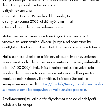
ilman terveysturvallisuustoimia, jos on
o täysin rokotettu, tai
o sairastanut Covid-19 taudin 6 kk:n sisällä, tai
o syntynyt vuonna 2006 tai sitä myöhemmin, tai
o tulee alhaisen ilmaantuvuusluvun maasta.
Yhden rokotuksen saaneiden tulee käydä koronatestissä 3-5
vuorokautta maahantulon jälkeen, ja täysin rokottamattomilta
edellytetään lisäksi ennakkotestitodistusta tai testiä maahan tullessa.
Hallituksen asetuksella on määritetty alhaisen ilmaantuvuusluvun
maiksi maat, joiden ilmaantuvuus on asetuksen hyväksymishetkellä
alle 10/100 000/14vrk. Näistä maista matkustajat voivat tulla
maahan ilman mitään terveysturvallisuustoimia. Hallitus päivittää
maalistaa noin kahden viikon välein. Lisätietoja Sosiaali- ja
terveysministeriön sivulta:
https://stm.fi/-/terveysturvallisuus-rajoilla-
suomeen-ulkomailta-saapuvien-velvollisuuksista-paatettiin
.
Risteilymatkustajilta, jotka eivät käy toisessa maassa ei edellytetä
todistuksia tai testejä.