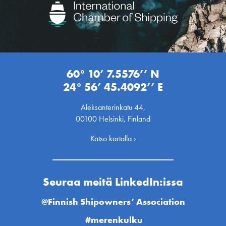
60° 10’ 7.5576’’ N
24° 56’ 45.4092’’ E
Aleksanterinkatu 44,
00100 Helsinki, Finland
Katso kartalla ›
Seuraa meitä LinkedIn:issa
@Finnish Shipowners’ Association
#merenkulku