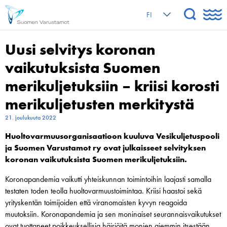
FI
Uusi selvitys koronan
vaikutuksista Suomen
merikuljetuksiin – kriisi korosti
merikuljetusten merkitystä
21. joulukuuta 2022
Huoltovarmuusorganisaatioon kuuluva Vesikuljetuspooli
ja Suomen Varustamot ry ovat julkaisseet selvityksen
k
oronan vaikutuksista Suomen merikuljetuksiin.
Koronapandemia vaikutti yhteiskunnan toimintoihin laajasti samalla
testaten toden teolla huoltovarmuustoimintaa. Kriisi haastoi sekä
yrityskentän toimijoiden että viranomaisten kyvyn reagoida
muutoksiin. Koronapandemia ja sen moninaiset seurannaisvaikutukset
ovat tuottaneet poikkeuksellisia häiriöitä monien aiemmin itsestään