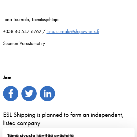
Tiina Tuurnala, Toimitusjohtaja
+358 40 547 6762 /
tiina.tuurnala@shipowners.fi
Suomen Varustamot ry
Jaa:
ESL Shipping is planned to form an independent,
listed company
3. elokuuta 2026 - ESL Shipping Ltd
Tämä sivusto käyttää evästeitä