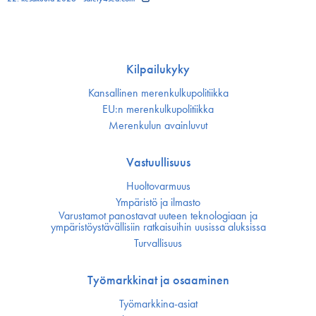
Kilpailukyky
Kansallinen merenkulku­politiikka
EU:n merenkulku­politiikka
Merenkulun avainluvut
Vastuullisuus
Huoltovarmuus
Ympäristö ja ilmasto
Varustamot panostavat uuteen teknologiaan ja
ympäristöystävällisiin ratkaisuihin uusissa aluksissa
Turvallisuus
Työmarkkinat ja osaaminen
Työmarkkina-asiat