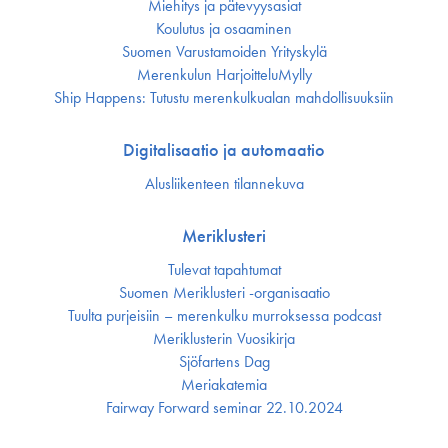
Miehitys ja pätevyys­asiat
Koulutus ja osaaminen
Suomen Varustamoiden Yrityskylä
Merenkulun HarjoitteluMylly
Ship Happens: Tutustu merenkulkualan mahdollisuuksiin
Digitalisaatio ja automaatio
Alusliikenteen tilannekuva
Meriklusteri
Tulevat tapahtumat
Suomen Meriklusteri -organisaatio
Tuulta purjeisiin – merenkulku murroksessa podcast
Meriklusterin Vuosikirja
Sjöfartens Dag
Meriakatemia
Fairway Forward seminar 22.10.2024