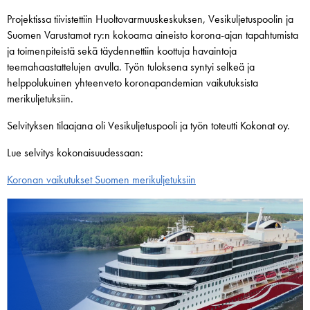
Projektissa tiivistettiin Huoltovarmuuskeskuksen, Vesikuljetuspoolin ja
Suomen Varustamot ry:n kokoama aineisto korona-ajan tapahtumista
ja toimenpiteistä sekä täydennettiin koottuja havaintoja
teemahaastattelujen avulla. Työn tuloksena syntyi selkeä ja
helppolukuinen yhteenveto koronapandemian vaikutuksista
merikuljetuksiin.
Selvityksen tilaajana oli Vesikuljetuspooli ja työn toteutti Kokonat oy.
Lue selvitys kokonaisuudessaan:
Koronan vaikutukset Suomen merikuljetuksiin