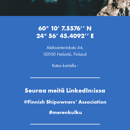
60° 10’ 7.5576’’ N
24° 56’ 45.4092’’ E
Aleksanterinkatu 44,
00100 Helsinki, Finland
Katso kartalla ›
Seuraa meitä LinkedIn:issa
@Finnish Shipowners’ Association
#merenkulku