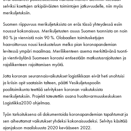
selviksi koettujen arkipäiväisten toimintojen jatkuvuudelle, niin myös
merikuljetuksiin.
Suomen riippuvuus merikuljetuksista on eräs tässä yhteydessä esiin
noussut kokonaisuus. Merikuljetusten osuus Suomen tuonnista on noin
80 % ja viennistä noin 90 %. Globaalien toimitusketjujen
haavoittuvuus nousi keskusteluun melko pian koronapandemian
levitessä ympäri maailmaa. Meriliikenteen asema merkittävänä tuonti-
ja vientiväylänä Suomeen korostui entisestään matkustusrajoitusten ja
rajaliikenteen rajoittamisen myötä.
Jotta koronan seurannaisvaikutukset logistiikkaan eivät heti unohtuisi
ja kriisin opit saataisiin talteen, päätti Vesikuljetuspoolin
poolitoimikunta teettää selvityksen koronan vaikutuksista
merikuljetuksiin. Projekti toteutettiin osana huoltovarmuuskeskuksen
Logistiikka2030 ohjelmaa.
Työn tarkoituksena oli dokumentoida koronapandemian tapahtumat ja
sen aiheuttamat vaikutukset yhdeksi kokonaisuudeksi. Selvitys käsittää
ajanjakson maaliskuusta 2020 kevääseen 2022.