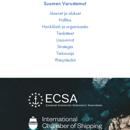
Suomen Varustamot
Jäsenet ja alukset
Hallitus
Henkilöstö ja organisaatio
Tiedotteet
Lausunnot
Strategia
Tietosuoja
Yhteystiedot