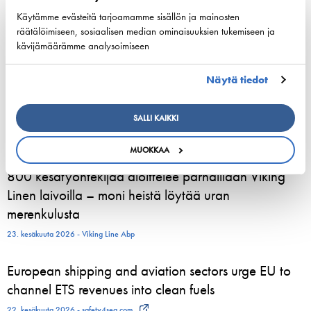
Käytämme evästeitä tarjoamamme sisällön ja mainosten
Tallinkin Victoria I siirtyy uudelle laituripaikalle
räätälöimiseen, sosiaalisen median ominaisuuksien tukemiseen ja
5.8.2026
kävijämäärämme analysoimiseen
3. elokuuta 2026 - Tallink Silja Oy
Näytä tiedot
Pohjoismaiset varustamoedustajat kokoontuvat
Helsinkiin vahvistamaan meriliikenteen resilienssiä
SALLI KAIKKI
24. kesäkuuta 2026 - Suomen Varustamot Ry
MUOKKAA
800 kesätyöntekijää aloittelee parhaillaan Viking
Linen laivoilla – moni heistä löytää uran
merenkulusta
23. kesäkuuta 2026 - Viking Line Abp
European shipping and aviation sectors urge EU to
channel ETS revenues into clean fuels
22. kesäkuuta 2026 - safety4sea.com