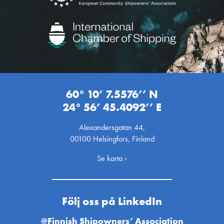
60° 10’ 7.5576’’ N
24° 56’ 45.4092’’ E
Alexandersgatan 44,
00100 Helsingfors, Finland
Se karta ›
Följ oss på LinkedIn
@Finnish Shipowners’ Association