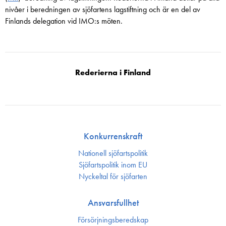
nivåer i beredningen av sjöfartens lagstiftning och är en del av
Finlands delegation vid IMO:s möten.
Rederierna i Finland
Konkurrenskraft
Nationell sjöfartspolitik
Sjöfarts­politik inom EU
Nyckeltal för sjöfarten
Ansvarsfullhet
Försörjnings­beredskap