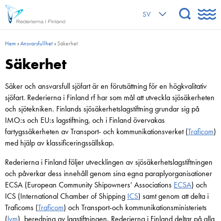
SV
Hem
›
Ansvarsfullhet
›
Säkerhet
Säkerhet
Säker och ansvarsfull sjöfart är en förutsättning för en högkvalitativ
sjöfart. Rederierna i Finland rf har som mål att utveckla sjösäkerheten
och sjötekniken. Finlands sjösäkerhetslagstiftning grundar sig på
IMO:s och EU:s lagstiftning, och i Finland övervakas
fartygssäkerheten av Transport- och kommunikationsverket (
Traficom
)
med hjälp av klassificeringssällskap.
Rederierna i Finland följer utvecklingen av sjösäkerhetslagstiftningen
och påverkar dess innehåll genom sina egna paraplyorganisationer
ECSA (European Community Shipowners’ Associations
ECSA
) och
ICS (International Chamber of Shipping
ICS
) samt genom att delta i
Traficoms (
Traficom
) och Transport-och kommunikationsministeriets
(
lvm
) beredning av lagstiftningen. Rederierna i Finland deltar på alla