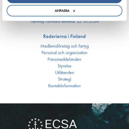
Havsakademin
Finlands maritima kluster­organisation
ANPASSA
Sjöfartens Dag
Fairway Forward seminar 22.10.2024
Rederierna i Finland
Medlemsföretag och fartyg
Personal och organisation
Press­meddelanden
Styrelse
Utlåtanden
Strategi
Kontakt­information