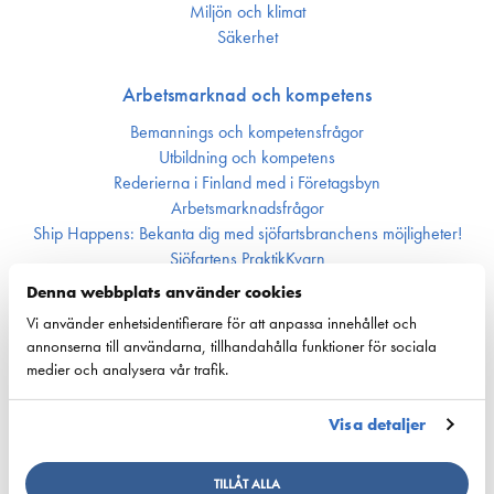
Miljön och klimat
Säkerhet
Arbetsmarknad och kompetens
Bemannings och kompetens­frågor
Utbildning och kompetens
Rederierna i Finland med i Företagsbyn
Arbetsmarknadsfrågor
Ship Happens: Bekanta dig med sjöfartsbranchens möjligheter!
Sjöfartens PraktikKvarn
Denna webbplats använder cookies
Digitalisering och automation
Vi använder enhetsidentifierare för att anpassa innehållet och
annonserna till användarna, tillhandahålla funktioner för sociala
Situationen för fartygstrafik
medier och analysera vår trafik.
Maritima klustret
Visa detaljer
Kommande evenemang
Maritima klustrets årsbok
TILLÅT ALLA