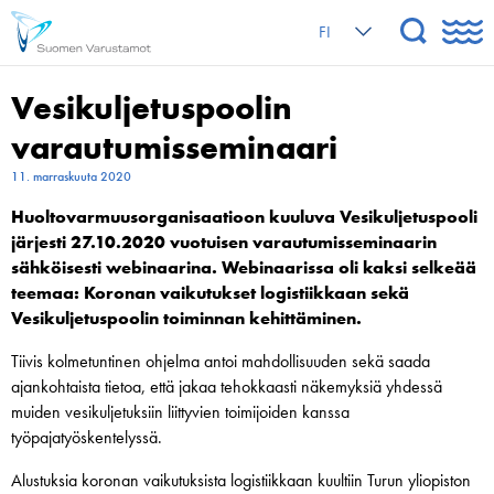
FI
Vesikuljetus­poolin
varautumis­seminaari
11. marraskuuta 2020
Huoltovarmuusorganisaatioon kuuluva Vesikuljetuspooli
järjesti 27.10.2020 vuotuisen varautumisseminaarin
sähköisesti webinaarina. Webinaarissa oli kaksi selkeää
teemaa: Koronan vaikutukset logistiikkaan sekä
Vesikuljetuspoolin toiminnan kehittäminen.
Tiivis kolmetuntinen ohjelma antoi mahdollisuuden sekä saada
ajankohtaista tietoa, että jakaa tehokkaasti näkemyksiä yhdessä
muiden vesikuljetuksiin liittyvien toimijoiden kanssa
työpajatyöskentelyssä.
Alustuksia koronan vaikutuksista logistiikkaan kuultiin Turun yliopiston