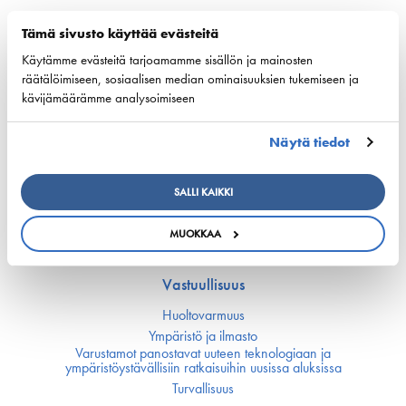
European shipping and aviation sectors urge EU to
Tämä sivusto käyttää evästeitä
channel ETS revenues into clean fuels
Käytämme evästeitä tarjoamamme sisällön ja mainosten
22. kesäkuuta 2026 - safety4sea.com
räätälöimiseen, sosiaalisen median ominaisuuksien tukemiseen ja
kävijämäärämme analysoimiseen
Näytä tiedot
Kilpailukyky
SALLI KAIKKI
Kansallinen merenkulku­politiikka
EU:n merenkulku­politiikka
MUOKKAA
Merenkulun avainluvut
Vastuullisuus
Huoltovarmuus
Ympäristö ja ilmasto
Varustamot panostavat uuteen teknologiaan ja
ympäristöystävällisiin ratkaisuihin uusissa aluksissa
Turvallisuus