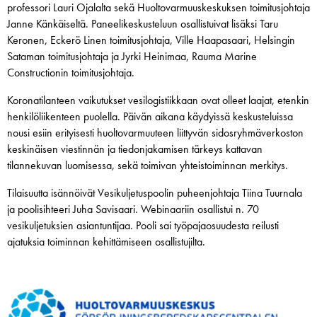
professori Lauri Ojalalta sekä Huoltovarmuuskeskuksen toimitusjohtaja
Janne Känkäiseltä. Paneelikeskusteluun osallistuivat lisäksi Taru
Keronen, Eckerö Linen toimitusjohtaja, Ville Haapasaari, Helsingin
Sataman toimitusjohtaja ja Jyrki Heinimaa, Rauma Marine
Constructionin toimitusjohtaja.
Koronatilanteen vaikutukset vesilogistiikkaan ovat olleet laajat, etenkin
henkilöliikenteen puolella. Päivän aikana käydyissä keskusteluissa
nousi esiin erityisesti huoltovarmuuteen liittyvän sidosryhmäverkoston
keskinäisen viestinnän ja tiedonjakamisen tärkeys kattavan
tilannekuvan luomisessa, sekä toimivan yhteistoiminnan merkitys.
Tilaisuutta isännöivät Vesikuljetuspoolin puheenjohtaja Tiina Tuurnala
ja poolisihteeri Juha Savisaari. Webinaariin osallistui n. 70
vesikuljetuksien asiantuntijaa. Pooli sai työpajaosuudesta reilusti
ajatuksia toiminnan kehittämiseen osallistujilta.