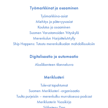
Työmarkkinat ja osaaminen
Työmarkkina-asiat
Miehitys ja pätevyys­asiat
Koulutus ja osaaminen
Suomen Varustamoiden Yrityskylä
Merenkulun HarjoitteluMylly
Ship Happens: Tutustu merenkulkualan mahdollisuuksiin
Digitalisaatio ja automaatio
Alusliikenteen tilannekuva
Meriklusteri
Tulevat tapahtumat
Suomen Meriklusteri -organisaatio
Tuulta purjeisiin – merenkulku murroksessa podcast
Meriklusterin Vuosikirja
Sjöfartens Dag