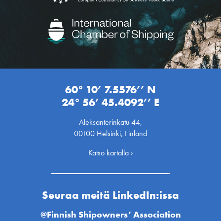
60° 10’ 7.5576’’ N
24° 56’ 45.4092’’ E
Aleksanterinkatu 44,
00100 Helsinki, Finland
Katso kartalla ›
Seuraa meitä LinkedIn:issa
@Finnish Shipowners’ Association