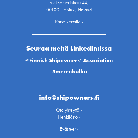
Aleksanterinkatu 44,
00100 Helsinki, Finland
Katso kartalla ›
Seuraa meitä LinkedIn:issa
@Finnish Shipowners’ Association
#merenkulku
info@shipowners.fi
Ota yhteyttä ›
Henkilöstö ›
Evästeet ›