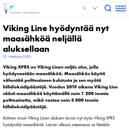
FI
Viking Line hyödyntää nyt
maasähköä neljällä
aluksellaan
22. lokakuuta 2020
Viking XPRS on Viking Linen neljäs alus, jolla
hyödynnetään maasähköä. Maasähkön käyttö
vähentää polttoaineen kulutusta ja sen myötä
hiilidioksidipäästöjä. Vuoden 2019 aikana Viking Line
säästi maasähköä käyttämällä noin 1 200 tonnia
polttoainetta, mikä vastaa noin 3 800 tonnia
hiilidioksidipäästöjä.
Kolmen muun Viking Linen aluksen tavoin nyt myös Viking XPRS
hyödyntää maasähköä. Laivan ollessa satamassa se liitetään