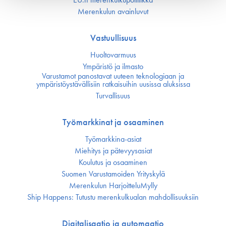
Merenkulun avainluvut
Vastuullisuus
Huoltovarmuus
Ympäristö ja ilmasto
Varustamot panostavat uuteen teknologiaan ja
ympäristöystävällisiin ratkaisuihin uusissa aluksissa
Turvallisuus
Työmarkkinat ja osaaminen
Työmarkkina-asiat
Miehitys ja pätevyys­asiat
Koulutus ja osaaminen
Suomen Varustamoiden Yrityskylä
Merenkulun HarjoitteluMylly
Ship Happens: Tutustu merenkulkualan mahdollisuuksiin
Digitalisaatio ja automaatio