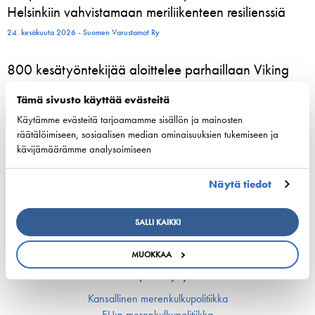
Helsinkiin vahvistamaan meriliikenteen resilienssiä
24. kesäkuuta 2026 - Suomen Varustamot Ry
800 kesätyöntekijää aloittelee parhaillaan Viking
Linen laivoilla – moni heistä löytää uran
Tämä sivusto käyttää evästeitä
merenkulusta
Käytämme evästeitä tarjoamamme sisällön ja mainosten
23. kesäkuuta 2026 - Viking Line Abp
räätälöimiseen, sosiaalisen median ominaisuuksien tukemiseen ja
kävijämäärämme analysoimiseen
European shipping and aviation sectors urge EU to
channel ETS revenues into clean fuels
Näytä tiedot
22. kesäkuuta 2026 - safety4sea.com
SALLI KAIKKI
MUOKKAA
Kilpailukyky
Kansallinen merenkulku­politiikka
EU:n merenkulku­politiikka