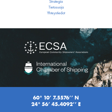
Strategia
Tietosuoja
Yhteystiedot
60° 10’ 7.5576’’ N
24° 56’ 45.4092’’ E