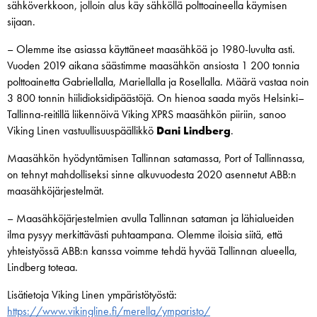
sähköverkkoon, jolloin alus käy sähköllä polttoaineella käymisen
sijaan.
– Olemme itse asiassa käyttäneet maasähköä jo 1980-luvulta asti.
Vuoden 2019 aikana säästimme maasähkön ansiosta 1 200 tonnia
polttoainetta Gabriellalla, Mariellalla ja Rosellalla. Määrä vastaa noin
3 800 tonnin hiilidioksidipäästöjä. On hienoa saada myös Helsinki–
Tallinna-reitillä liikennöivä Viking XPRS maasähkön piiriin, sanoo
Viking Linen vastuullisuuspäällikkö
Dani Lindberg
.
Maasähkön hyödyntämisen Tallinnan satamassa, Port of Tallinnassa,
on tehnyt mahdolliseksi sinne alkuvuodesta 2020 asennetut ABB:n
maasähköjärjestelmät.
– Maasähköjärjestelmien avulla Tallinnan sataman ja lähialueiden
ilma pysyy merkittävästi puhtaampana. Olemme iloisia siitä, että
yhteistyössä ABB:n kanssa voimme tehdä hyvää Tallinnan alueella,
Lindberg toteaa.
Lisätietoja Viking Linen ympäristötyöstä:
https://www.vikingline.fi/merella/ymparisto/