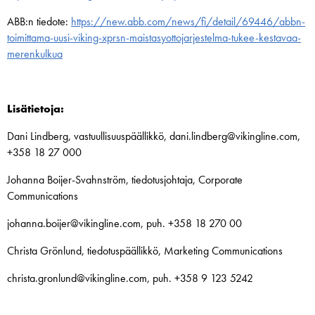
ABB:n tiedote:
https://new.abb.com/news/fi/detail/69446/abbn-
toimittama-uusi-viking-xprsn-maistasyottojarjestelma-tukee-kestavaa-
merenkulkua
Lisätietoja:
Dani Lindberg, vastuullisuuspäällikkö, dani.lindberg@vikingline.com,
+358 18 27 000
Johanna Boijer-Svahnström, tiedotusjohtaja, Corporate
Communications
johanna.boijer@vikingline.com, puh. +358 18 270 00
Christa Grönlund, tiedotuspäällikkö, Marketing Communications
christa.gronlund@vikingline.com, puh. +358 9 123 5242