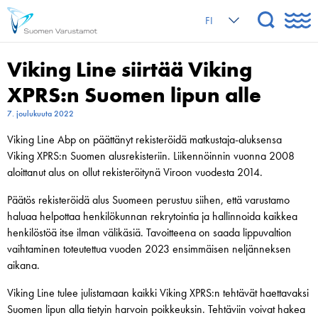
FI
Viking Line siirtää Viking
XPRS:n Suomen lipun alle
7. joulukuuta 2022
Viking Line Abp on päättänyt rekisteröidä matkustaja-aluksensa
Viking XPRS:n Suomen alusrekisteriin. Liikennöinnin vuonna 2008
aloittanut alus on ollut rekisteröitynä Viroon vuodesta 2014.
Päätös rekisteröidä alus Suomeen perustuu siihen, että varustamo
haluaa helpottaa henkilökunnan rekrytointia ja hallinnoida kaikkea
henkilöstöä itse ilman välikäsiä. Tavoitteena on saada lippuvaltion
vaihtaminen toteutettua vuoden 2023 ensimmäisen neljänneksen
aikana.
Viking Line tulee julistamaan kaikki Viking XPRS:n tehtävät haettavaksi
Suomen lipun alla tietyin harvoin poikkeuksin. Tehtäviin voivat hakea