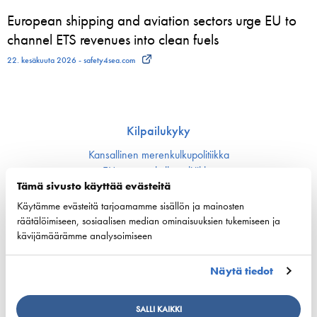
European shipping and aviation sectors urge EU to
channel ETS revenues into clean fuels
22. kesäkuuta 2026 - safety4sea.com
Kilpailukyky
Kansallinen merenkulku­politiikka
EU:n merenkulku­politiikka
Tämä sivusto käyttää evästeitä
Merenkulun avainluvut
Käytämme evästeitä tarjoamamme sisällön ja mainosten
räätälöimiseen, sosiaalisen median ominaisuuksien tukemiseen ja
Vastuullisuus
kävijämäärämme analysoimiseen
Huoltovarmuus
Ympäristö ja ilmasto
Näytä tiedot
Varustamot panostavat uuteen teknologiaan ja
ympäristöystävällisiin ratkaisuihin uusissa aluksissa
Turvallisuus
SALLI KAIKKI