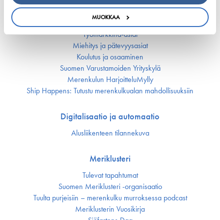
Työmarkkinat ja osaaminen
MUOKKAA
Työmarkkina-asiat
Miehitys ja pätevyys­asiat
Koulutus ja osaaminen
Suomen Varustamoiden Yrityskylä
Merenkulun HarjoitteluMylly
Ship Happens: Tutustu merenkulkualan mahdollisuuksiin
Digitalisaatio ja automaatio
Alusliikenteen tilannekuva
Meriklusteri
Tulevat tapahtumat
Suomen Meriklusteri -organisaatio
Tuulta purjeisiin – merenkulku murroksessa podcast
Meriklusterin Vuosikirja