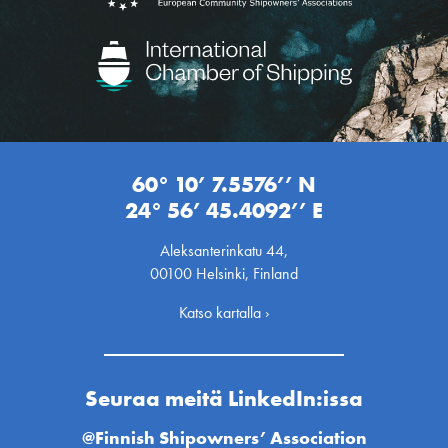
60° 10’ 7.5576’’ N
24° 56’ 45.4092’’ E
Aleksanterinkatu 44,
00100 Helsinki, Finland
Katso kartalla ›
Seuraa meitä LinkedIn:issa
@Finnish Shipowners’ Association