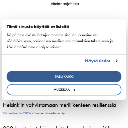
Toiminnanjohtaja
Tämä sivusto käyttää evästeitä
ESL Shipping is planned to form an independent,
Käytämme evästeitä tarjoamamme sisällön ja mainosten
räätälöimiseen, sosiaalisen median ominaisuuksien tukemiseen ja
listed company
kävijämäärämme analysoimiseen
3. elokuuta 2026 - ESL Shipping Ltd
Näytä tiedot
Tallinkin Victoria I siirtyy uudelle laituripaikalle
5.8.2026
SALLI KAIKKI
3. elokuuta 2026 - Tallink Silja Oy
MUOKKAA
Pohjoismaiset varustamoedustajat kokoontuvat
Helsinkiin vahvistamaan meriliikenteen resilienssiä
24. kesäkuuta 2026 - Suomen Varustamot Ry