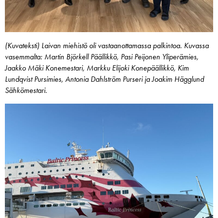
(Kuvateksti) Laivan miehistö oli vastaanottamassa palkintoa. Kuvassa
vasemmalta: Martin Björkell Päällikkö, Pasi Peijonen Yliperämies,
Jaakko Mäki Konemestari, Markku Elijoki Konepäällikkö, Kim
Lundqvist Pursimies, Antonia Dahlström Purseri ja Joakim Hägglund
Sähkömestari.