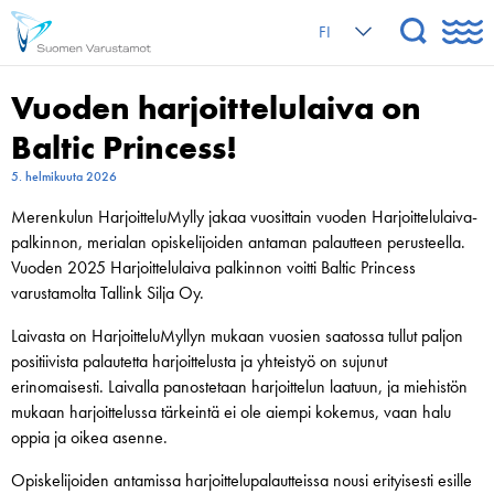
FI
Vuoden harjoittelulaiva on
Baltic Princess!
5. helmikuuta 2026
Merenkulun HarjoitteluMylly jakaa vuosittain vuoden Harjoittelulaiva-
palkinnon, merialan opiskelijoiden antaman palautteen perusteella.
Vuoden 2025 Harjoittelulaiva palkinnon voitti Baltic Princess
varustamolta Tallink Silja Oy.
Laivasta on
HarjoitteluMyllyn mukaan
vuosien saatossa tullut paljon
positiivista palautetta harjoittelusta ja
yhteistyö on sujunut
erinomaisesti
. Laivalla panostetaan harjoittelun laatuun, ja miehistön
mukaan harjoittelussa tärkeintä ei ole aiempi kokemus, vaan halu
oppia ja oikea asenne.
Opiskelijoiden antamissa harjoittelupalautteissa nousi erityisesti esille