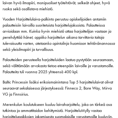
laivan hyvä ilmapiiri, monipuoliset työtehtävät, selkeät ohjeet, hyvä
ruoka sekä osallistava miehistö.
Vuoden Harjoittelulaiva-palkinto perustuu opiskelijoiden antamiin
palautteisiin laivoilla suoritetuista harjoittelujaksoista. Palautteissa
arvioidaan mm.
Kuinka hyvin miehistö ottaa harjoittelijan vastaan ja
perehdyttää hänet, oppiiko harjoittelun aikana tarvittavia taitoja
tulevaisuutta varten, otetaanko opintolinja huomioon tehtävänannossa
sekä
yleisilmapiiri ja turvallisuus
.
Palautteiden perusteella harjoitteluiden laatua pystytään seuraamaan,
sekä välittämään arvokasta tietoa eteenpäin laivoille ja varustamoille.
Palautteita tuli vuonna 2025 yhteensä 400 kpl.
Baltic Princessin lisäksi erikoismainintana Top 5 harjoittelulaivat olivat
seuraavat sekalaisessa järjestyksessä: Finneco 2, Bore Way, Mirva
VG ja Finnsirius.
Merenkulun koulutukseen kuuluu laivaharjoittelu, joka on tärkeä osa
tutkintoa ja ammattitaidon kehittymistä. HarjoitteluMylly vastaa
harjoittelupaikkojen jakamisesta suomalaisille varustamoille kuuluviin,