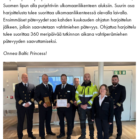
Suomen lipun alla purjehtiviin ulkomaanliikenteen aluksiin. Suurin osa
harjoittelusta tulee suorittaa ulkomaanliikenteessä olevalla laivalla.
Ensimmäiset pätevyydet saa kahden kuukauden ohjatun harjoittelun
jälkeen, jolloin saavutetaan vahtimiehen pätevyys. Ohjattua harjoittelu
tulee suorittaa 360 meripäivää tutkinnon aikana vahtiperämiehen
pätevyyden saavuttamiseksi.
Onnea Baltic Princess!