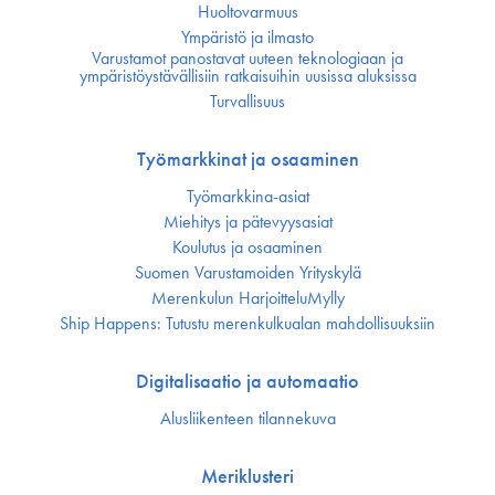
Huoltovarmuus
Ympäristö ja ilmasto
Varustamot panostavat uuteen teknologiaan ja
ympäristöystävällisiin ratkaisuihin uusissa aluksissa
Turvallisuus
Työmarkkinat ja osaaminen
Työmarkkina-asiat
Miehitys ja pätevyys­asiat
Koulutus ja osaaminen
Suomen Varustamoiden Yrityskylä
Merenkulun HarjoitteluMylly
Ship Happens: Tutustu merenkulkualan mahdollisuuksiin
Digitalisaatio ja automaatio
Alusliikenteen tilannekuva
Meriklusteri