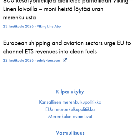
800 kesätyöntekijää aloittelee parhaillaan Viking
Linen laivoilla – moni heistä löytää uran
merenkulusta
23. kesäkuuta 2026 - Viking Line Abp
European shipping and aviation sectors urge EU to
channel ETS revenues into clean fuels
22. kesäkuuta 2026 - safety4sea.com
Kilpailukyky
Kansallinen merenkulku­politiikka
EU:n merenkulku­politiikka
Merenkulun avainluvut
Vastuullisuus