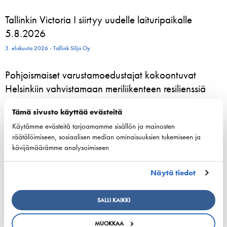
Tallinkin Victoria I siirtyy uudelle laituripaikalle
5.8.2026
3. elokuuta 2026 - Tallink Silja Oy
Pohjoismaiset varustamoedustajat kokoontuvat
Helsinkiin vahvistamaan meriliikenteen resilienssiä
24. kesäkuuta 2026 - Suomen Varustamot Ry
Tämä sivusto käyttää evästeitä
Käytämme evästeitä tarjoamamme sisällön ja mainosten
800 kesätyöntekijää aloittelee parhaillaan Viking
räätälöimiseen, sosiaalisen median ominaisuuksien tukemiseen ja
Linen laivoilla – moni heistä löytää uran
kävijämäärämme analysoimiseen
merenkulusta
Näytä tiedot
23. kesäkuuta 2026 - Viking Line Abp
European shipping and aviation sectors urge EU to
SALLI KAIKKI
channel ETS revenues into clean fuels
MUOKKAA