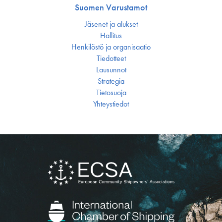
Suomen Varustamot
Jäsenet ja alukset
Hallitus
Henkilöstö ja organisaatio
Tiedotteet
Lausunnot
Strategia
Tietosuoja
Yhteystiedot