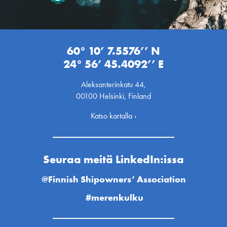
60° 10’ 7.5576’’ N
24° 56’ 45.4092’’ E
Aleksanterinkatu 44,
00100 Helsinki, Finland
Katso kartalla ›
Seuraa meitä LinkedIn:issa
@Finnish Shipowners’ Association
#merenkulku