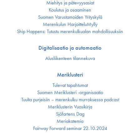
Miehitys ja pätevyys­asiat
Koulutus ja osaaminen
Suomen Varustamoiden Yrityskylä
Merenkulun HarjoitteluMylly
Ship Happens: Tutustu merenkulkualan mahdollisuuksiin
Digitalisaatio ja automaatio
Alusliikenteen tilannekuva
Meriklusteri
Tulevat tapahtumat
Suomen Meriklusteri -organisaatio
Tuulta purjeisiin – merenkulku murroksessa podcast
Meriklusterin Vuosikirja
Sjöfartens Dag
Meriakatemia
Fairway Forward seminar 22.10.2024