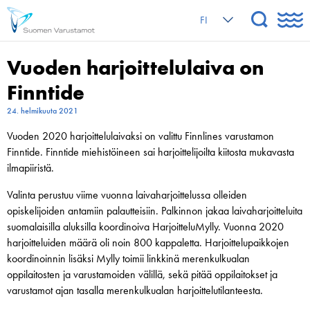
FI
Vuoden harjoittelulaiva on
Finntide
24. helmikuuta 2021
Vuoden 2020 harjoittelulaivaksi on valittu Finnlines varustamon
Finntide. Finntide miehistöineen sai harjoittelijoilta kiitosta mukavasta
ilmapiiristä.
Valinta perustuu viime vuonna laivaharjoittelussa olleiden
opiskelijoiden antamiin palautteisiin. Palkinnon jakaa laivaharjoitteluita
suomalaisilla aluksilla koordinoiva HarjoitteluMylly. Vuonna 2020
harjoitteluiden määrä oli noin 800 kappaletta. Harjoittelupaikkojen
koordinoinnin lisäksi Mylly toimii linkkinä merenkulkualan
oppilaitosten ja varustamoiden välillä, sekä pitää oppilaitokset ja
varustamot ajan tasalla merenkulkualan harjoittelutilanteesta.