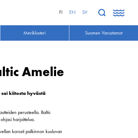
FI
EN
SV
Meriklusteri
Suomen Varustamot
ltic Amelie
sai kiitosta hyvästä
utteiden perusteella. Baltic
ohjasi harjoittelua.
Avellan korosti palkinnon kuuluvan