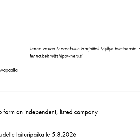
Jenna vastaa Merenkulun HarjoitteluMyllyn toiminnast
jenna.behm@shipowners.fi
nvapaalla
to form an independent, listed company
 uudelle laituripaikalle 5.8.2026