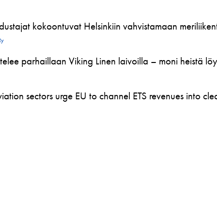
ustajat kokoontuvat Helsinkiin vahvistamaan meriliikente
Ry
telee parhaillaan Viking Linen laivoilla – moni heistä l
ation sectors urge EU to channel ETS revenues into clea