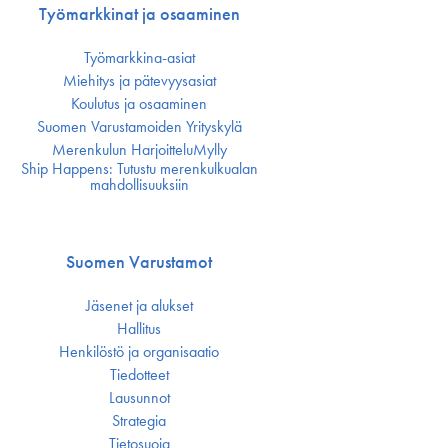
Työmarkkinat ja osaaminen
Työmarkkina-asiat
Miehitys ja pätevyys­asiat
Koulutus ja osaaminen
Suomen Varustamoiden Yrityskylä
Merenkulun HarjoitteluMylly
Ship Happens: Tutustu merenkulkualan
mahdollisuuksiin
Suomen Varustamot
Jäsenet ja alukset
Hallitus
Henkilöstö ja organisaatio
Tiedotteet
Lausunnot
Strategia
Tietosuoja