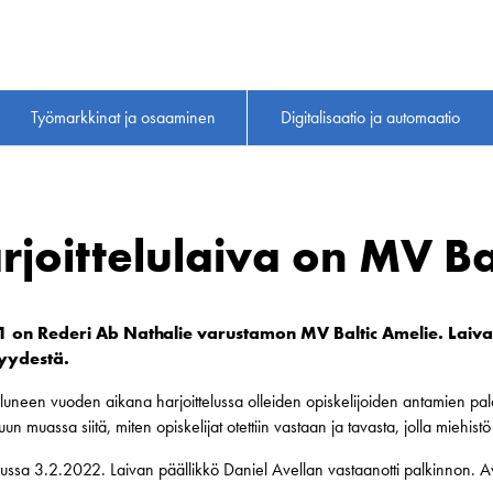
Työmarkkinat ja osaaminen
Digitalisaatio ja automaatio
joittelulaiva on MV Ba
1 on Rederi Ab Nathalie varustamon MV Baltic Amelie. Laiva 
syydestä.
uluneen vuoden aikana harjoittelussa olleiden opiskelijoiden antamien pala
uun muassa siitä, miten opiskelijat otettiin vastaan ja tavasta, jolla miehistö 
 Turussa 3.2.2022. Laivan päällikkö Daniel Avellan vastaanotti palkinnon. 