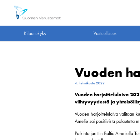
Kilpailukyky
Vastuullisuus
Vuoden har
4. helmikuuta 2022
Vuoden harjoittelulaiva 202
viihtyvyydestä ja yhteisölli
Vuoden harjoittelulaiva valitaan k
Amelie sai positiivista palautetta m
Palkinto jaettiin Baltic Ameliella