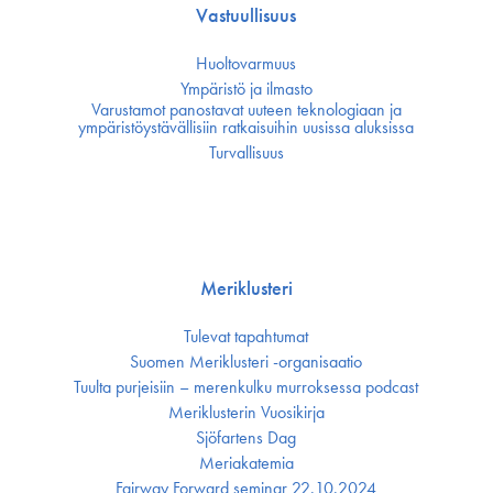
Vastuullisuus
Huoltovarmuus
Ympäristö ja ilmasto
Varustamot panostavat uuteen teknologiaan ja
ympäristöystävällisiin ratkaisuihin uusissa aluksissa
Turvallisuus
Meriklusteri
Tulevat tapahtumat
Suomen Meriklusteri -organisaatio
Tuulta purjeisiin – merenkulku murroksessa podcast
Meriklusterin Vuosikirja
Sjöfartens Dag
Meriakatemia
Fairway Forward seminar 22.10.2024