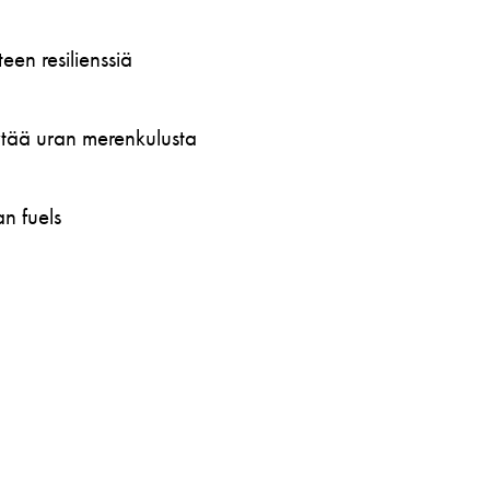
en resilienssiä
öytää uran merenkulusta
n fuels