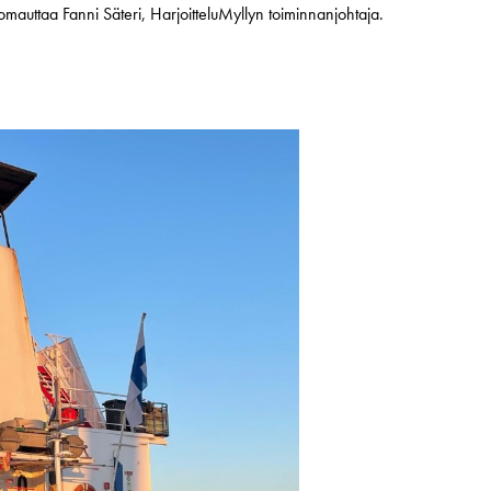
omauttaa Fanni Säteri, HarjoitteluMyllyn toiminnanjohtaja.