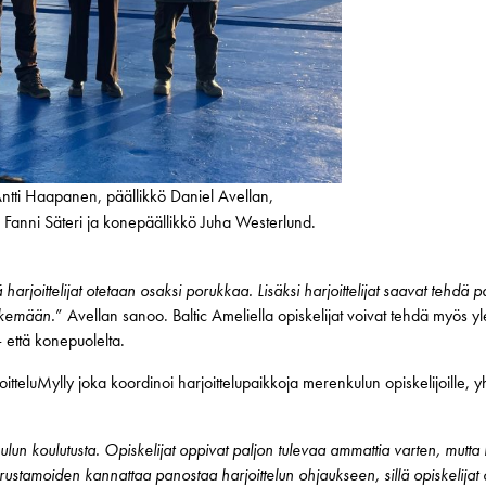
Antti Haapanen, päällikkö Daniel Avellan,
a Fanni Säteri ja konepäällikkö Juha Westerlund.
arjoittelijat otetaan osaksi porukkaa. Lisäksi harjoittelijat saavat tehdä 
tekemään.
” Avellan sanoo. Baltic Ameliella opiskelijat voivat tehdä myös yle
- että konepuolelta.
teluMylly joka koordinoi harjoittelupaikkoja merenkulun opiskelijoille, yh
lun koulutusta. Opiskelijat oppivat paljon tulevaa ammattia varten, mutta 
 Varustamoiden kannattaa panostaa harjoittelun ohjaukseen, sillä opiskelija