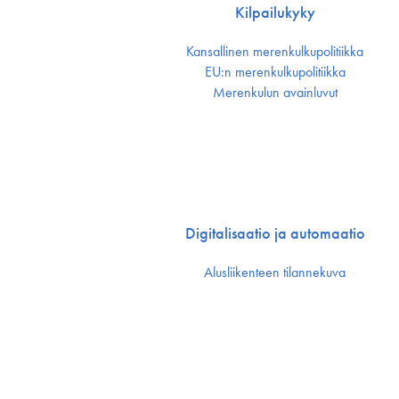
Kilpailukyky
Kansallinen merenkulku­politiikka
EU:n merenkulku­politiikka
Merenkulun avainluvut
Digitalisaatio ja automaatio
Alusliikenteen tilannekuva