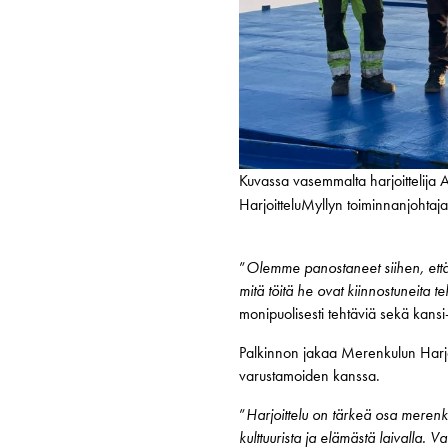
Kuvassa vasemmalta harjoittelija 
HarjoitteluMyllyn toiminnanjohtaj
”
Olemme panostaneet siihen, että h
mitä töitä he ovat kiinnostuneita 
monipuolisesti tehtäviä sekä kansi
Palkinnon jakaa Merenkulun Harjoit
varustamoiden kanssa.
”
Harjoittelu on tärkeä osa merenku
kulttuurista ja elämästä laivalla.