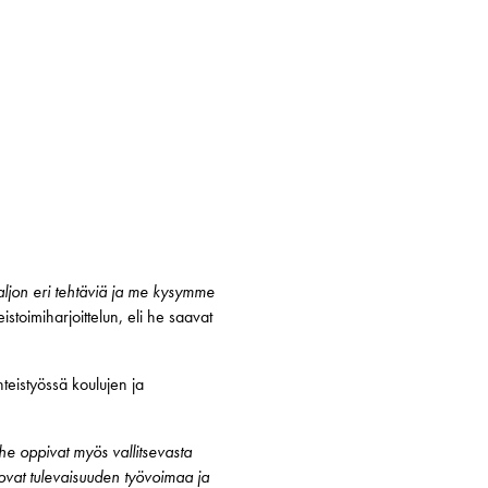
paljon eri tehtäviä ja me kysymme
istoimiharjoittelun, eli he saavat
teistyössä koulujen ja
he oppivat myös vallitsevasta
t ovat tulevaisuuden työvoimaa ja