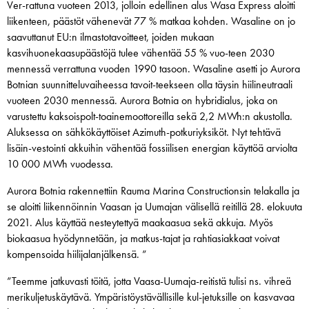
Ver-rattuna vuoteen 2013, jolloin edellinen alus Wasa Express aloitti
liikenteen, päästöt vähenevät 77 % matkaa kohden. Wasaline on jo
saavuttanut EU:n ilmastotavoitteet, joiden mukaan
kasvihuonekaasupäästöjä tulee vähentää 55 % vuo-teen 2030
mennessä verrattuna vuoden 1990 tasoon. Wasaline asetti jo Aurora
Botnian suunnitteluvaiheessa tavoit-teekseen olla täysin hiilineutraali
vuoteen 2030 mennessä. Aurora Botnia on hybridialus, joka on
varustettu kaksoispolt-toainemoottoreilla sekä 2,2 MWh:n akustolla.
Aluksessa on sähkökäyttöiset Azimuth-potkuriyksiköt. Nyt tehtävä
lisäin-vestointi akkuihin vähentää fossiilisen energian käyttöä arviolta
10 000 MWh vuodessa.
Aurora Botnia rakennettiin Rauma Marina Constructionsin telakalla ja
se aloitti liikennöinnin Vaasan ja Uumajan välisellä reitillä 28. elokuuta
2021. Alus käyttää nesteytettyä maakaasua sekä akkuja. Myös
biokaasua hyödynnetään, ja matkus-tajat ja rahtiasiakkaat voivat
kompensoida hiilijalanjälkensä. ”
”Teemme jatkuvasti töitä, jotta Vaasa-Uumaja-reitistä tulisi ns. vihreä
merikuljetuskäytävä. Ympäristöystävällisille kul-jetuksille on kasvavaa