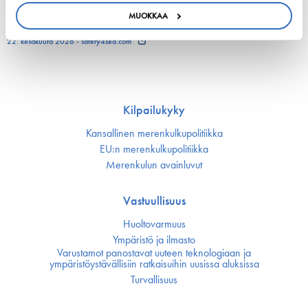
European shipping and aviation sectors urge EU to
MUOKKAA
channel ETS revenues into clean fuels
22. kesäkuuta 2026 - safety4sea.com
Kilpailukyky
Kansallinen merenkulku­politiikka
EU:n merenkulku­politiikka
Merenkulun avainluvut
Vastuullisuus
Huoltovarmuus
Ympäristö ja ilmasto
Varustamot panostavat uuteen teknologiaan ja
ympäristöystävällisiin ratkaisuihin uusissa aluksissa
Turvallisuus