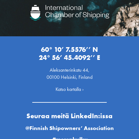
60° 10’ 7.5576’’ N
24° 56’ 45.4092’’ E
Aleksanterinkatu 44,
00100 Helsinki, Finland
Katso kartalla ›
Seuraa meitä LinkedIn:issa
@Finnish Shipowners’ Association