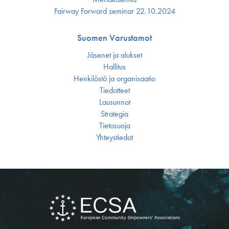
Fairway Forward seminar 22.10.2024
Suomen Varustamot
Jäsenet ja alukset
Hallitus
Henkilöstö ja organisaatio
Tiedotteet
Lausunnot
Strategia
Tietosuoja
Yhteystiedot