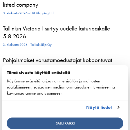
listed company
3. elokuuta 2026 - ESL Shipping Ltd
Tallinkin Victoria I siirtyy uudelle laituripaikalle
5.8.2026
3. elokuuta 2026 - Tallink Silja Oy
Pohjoismaiset varustamoedustajat kokoontuvat
Helsinkiin vahvistamaan meriliikenteen resilienssiä
Tämä sivusto käyttää evästeitä
24. kesäkuuta 2026 - Suomen Varustamot Ry
Käytämme evästeitä tarjoamamme sisällön ja mainosten
räätälöimiseen, sosiaalisen median ominaisuuksien tukemiseen ja
800 kesätyöntekijää aloittelee parhaillaan Viking
kävijämäärämme analysoimiseen
Linen laivoilla – moni heistä löytää uran
merenkulusta
Näytä tiedot
23. kesäkuuta 2026 - Viking Line Abp
SALLI KAIKKI