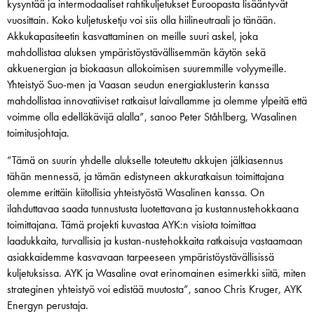
kysyntää ja intermodaaliset rahtikuljetukset Euroopasta lisääntyvät
vuosittain. Koko kuljetusketju voi siis olla hiilineutraali jo tänään.
Akkukapasiteetin kasvattaminen on meille suuri askel, joka
mahdollistaa aluksen ympäristöystävällisemmän käytön sekä
akkuenergian ja biokaasun allokoimisen suuremmille volyymeille.
Yhteistyö Suo-men ja Vaasan seudun energiaklusterin kanssa
mahdollistaa innovatiiviset ratkaisut laivallamme ja olemme ylpeitä että
voimme olla edelläkävijä alalla”, sanoo Peter Ståhlberg, Wasalinen
toimitusjohtaja.
”Tämä on suurin yhdelle alukselle toteutettu akkujen jälkiasennus
tähän mennessä, ja tämän edistyneen akkuratkaisun toimittajana
olemme erittäin kiitollisia yhteistyöstä Wasalinen kanssa. On
ilahduttavaa saada tunnustusta luotettavana ja kustannustehokkaana
toimittajana. Tämä projekti kuvastaa AYK:n visiota toimittaa
laadukkaita, turvallisia ja kustan-nustehokkaita ratkaisuja vastaamaan
asiakkaidemme kasvavaan tarpeeseen ympäristöystävällisissä
kuljetuksissa. AYK ja Wasaline ovat erinomainen esimerkki siitä, miten
strateginen yhteistyö voi edistää muutosta”, sanoo Chris Kruger, AYK
Energyn perustaja.