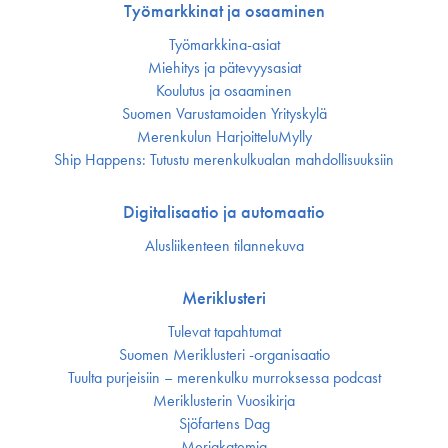
Työmarkkinat ja osaaminen
Työmarkkina-asiat
Miehitys ja pätevyys­asiat
Koulutus ja osaaminen
Suomen Varustamoiden Yrityskylä
Merenkulun HarjoitteluMylly
Ship Happens: Tutustu merenkulkualan mahdollisuuksiin
Digitalisaatio ja automaatio
Alusliikenteen tilannekuva
Meriklusteri
Tulevat tapahtumat
Suomen Meriklusteri -organisaatio
Tuulta purjeisiin – merenkulku murroksessa podcast
Meriklusterin Vuosikirja
Sjöfartens Dag
Meriakatemia