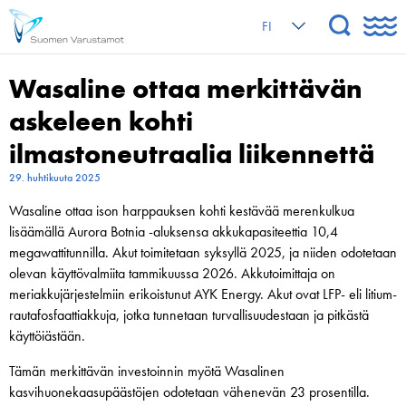
FI
Wasaline ottaa merkittävän
askeleen kohti
ilmastoneutraalia liikennettä
29. huhtikuuta 2025
Wasaline ottaa ison harppauksen kohti kestävää merenkulkua
lisäämällä Aurora Botnia -aluksensa akkukapasiteettia 10,4
megawattitunnilla. Akut toimitetaan syksyllä 2025, ja niiden odotetaan
olevan käyttövalmiita tammikuussa 2026. Akkutoimittaja on
meriakkujärjestelmiin erikoistunut AYK Energy. Akut ovat LFP- eli litium-
rautafosfaattiakkuja, jotka tunnetaan turvallisuudestaan ja pitkästä
käyttöiästään.
Tämän merkittävän investoinnin myötä Wasalinen
kasvihuonekaasupäästöjen odotetaan vähenevän 23 prosentilla.