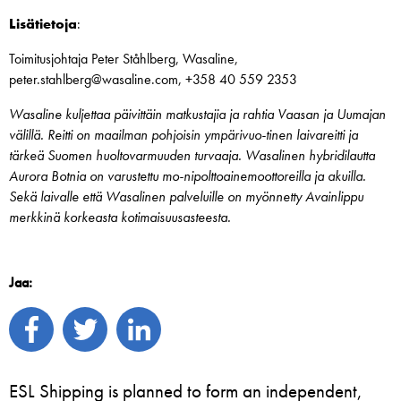
Lisätietoja
:
Toimitusjohtaja Peter Ståhlberg, Wasaline,
peter.stahlberg@wasaline.com, +358 40 559 2353
Wasaline kuljettaa päivittäin matkustajia ja rahtia Vaasan ja Uumajan
välillä. Reitti on maailman pohjoisin ympärivuo-tinen laivareitti ja
tärkeä Suomen huoltovarmuuden turvaaja. Wasalinen hybridilautta
Aurora Botnia on varustettu mo-nipolttoainemoottoreilla ja akuilla.
Sekä laivalle että Wasalinen palveluille on myönnetty Avainlippu
merkkinä korkeasta kotimaisuusasteesta.
Jaa:
ESL Shipping is planned to form an independent,