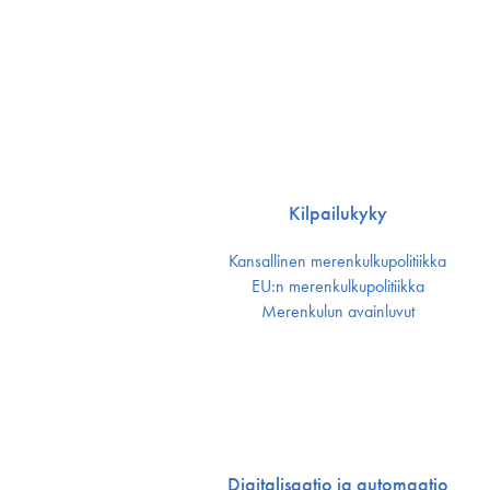
Kilpailukyky
Kansallinen merenkulku­politiikka
EU:n merenkulku­politiikka
Merenkulun avainluvut
Digitalisaatio ja automaatio