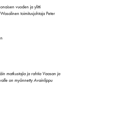
naisen vuoden ja ylitti
asalinen toimitusjohtaja Peter
en
in matkustajia ja rahtia Vaasan ja
ivalle on myönnetty Avainlippu