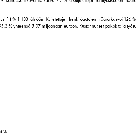
 Rahdissa liikevaihto kasvoi 7,7 % ja kuljetettujen rahtiyksikköjen määr
usi 14 % 1 133 lähtöön. Kuljetettujen henkilöautojen määrä kasvoi 126 %
55,3 % yhteensä 5,97 miljoonaan euroon. Kustannukset palkoista ja työs
.
38 %