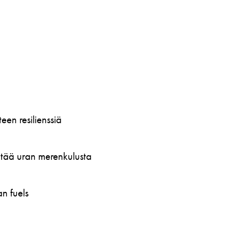
en resilienssiä
öytää uran merenkulusta
n fuels