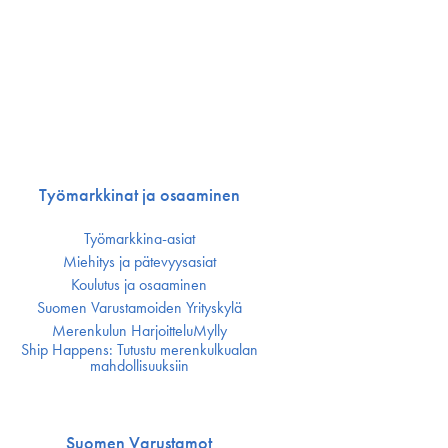
Työmarkkinat ja osaaminen
Työmarkkina-asiat
Miehitys ja pätevyys­asiat
Koulutus ja osaaminen
Suomen Varustamoiden Yrityskylä
Merenkulun HarjoitteluMylly
Ship Happens: Tutustu merenkulkualan
mahdollisuuksiin
Suomen Varustamot