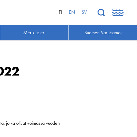
FI
EN
SV
Meriklusteri
Suomen Varustamot
022
ta, jotka olivat voimassa vuoden