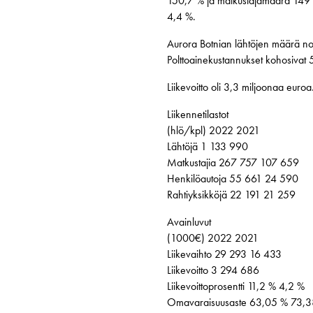
150,7 % ja matkustajamäärä 149 %.
4,4 %.
Aurora Botnian lähtöjen määrä no
Polttoainekustannukset kohosivat 
Liikevoitto oli 3,3 miljoonaa euroa
Liikennetilastot
(hlö/kpl) 2022 2021
Lähtöjä 1 133 990
Matkustajia 267 757 107 659
Henkilöautoja 55 661 24 590
Rahtiyksikköjä 22 191 21 259
Avainluvut
(1000€) 2022 2021
Liikevaihto 29 293 16 433
Liikevoitto 3 294 686
Liikevoittoprosentti 11,2 % 4,2 %
Omavaraisuusaste 63,05 % 73,