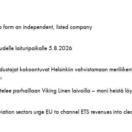
to form an independent, listed company
 uudelle laituripaikalle 5.8.2026
ustajat kokoontuvat Helsinkiin vahvistamaan meriliikente
Ry
telee parhaillaan Viking Linen laivoilla – moni heistä l
ation sectors urge EU to channel ETS revenues into clea