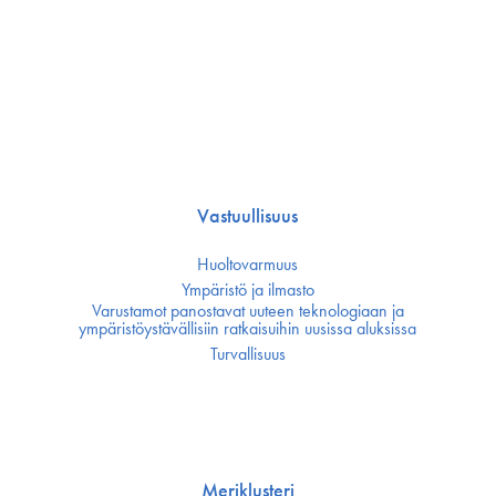
Vastuullisuus
Huoltovarmuus
Ympäristö ja ilmasto
Varustamot panostavat uuteen teknologiaan ja
ympäristöystävällisiin ratkaisuihin uusissa aluksissa
Turvallisuus
Meriklusteri