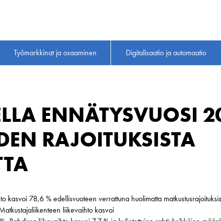
Työmarkkinat ja osaaminen
Digitalisaatio ja automaatio
LLA ENNÄTYSVUOSI 2
EN RAJOITUKSISTA
TTA
 kasvoi 78,6 % edellisvuoteen verrattuna huolimatta matkustusrajoituksis
tkustajaliikenteen liikevaihto kasvoi