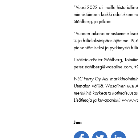
”Vuosi 2022 oli meille historialli
miehistöineen kaikki odotuksemme
Ståhlberg, ja jatkaa:
”Vuoden aikana onnistuimme lisäk
% ja hiilidioksidipäästöjämme 19,
pienentämiseksi ja pyrkimystä hi
Lisätietoja:Peter Ståhlberg, Toimit
peter.stahlberg@wasaline.com,
NLC Ferry Oy Ab, markkinointinime
Uumajan välillä. Wasalinen uusi A
merkkinä korkeasta kotimaisuusas
Lisätietoja ja kuvapankki: www.w
Jaa: