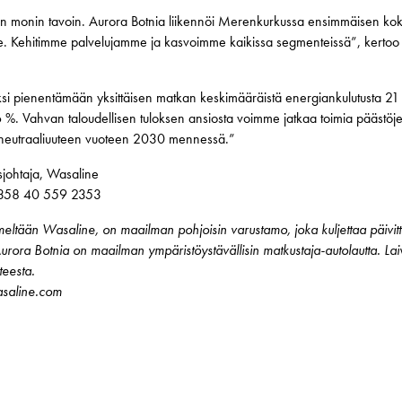
nen monin tavoin. Aurora Botnia liikennöi Merenkurkussa ensimmäisen koko
. Kehitimme palvelujamme ja kasvoimme kaikissa segmenteissä”, kertoo W
si pienentämään yksittäisen matkan keskimääräistä energiankulutusta 21
6 %. Vahvan taloudellisen tuloksen ansiosta voimme jatkaa toimia päästöj
ilineutraaliuuteen vuoteen 2030 mennessä.”
usjohtaja, Wasaline
 +358 40 559 2353
ltään Wasaline, on maailman pohjoisin varustamo, joka kuljettaa päivittä
urora Botnia on maailman ympäristöystävällisin matkustaja-autolautta. La
teesta.
asaline.com