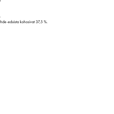
ä
.
uhde-eduista kohosivat 37,5 %.