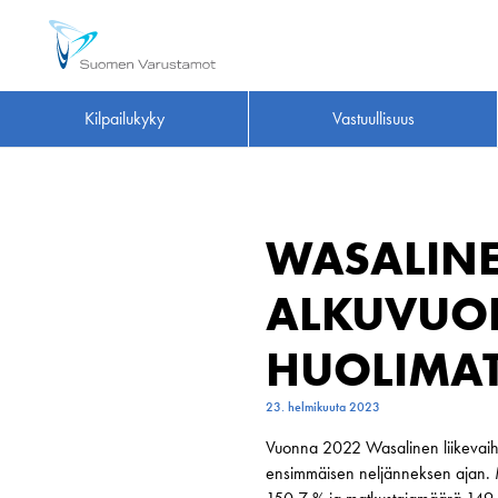
Kilpailukyky
Vastuullisuus
WASALINE
ALKUVUOD
HUOLIMA
23. helmikuuta 2023
Vuonna 2022 Wasalinen liikevaihto
ensimmäisen neljänneksen ajan. Ma