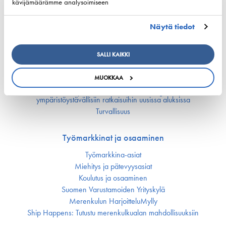
kävijämäärämme analysoimiseen
Kansallinen merenkulku­politiikka
EU:n merenkulku­politiikka
Merenkulun avainluvut
Näytä tiedot
Vastuullisuus
SALLI KAIKKI
Huoltovarmuus
MUOKKAA
Ympäristö ja ilmasto
Varustamot panostavat uuteen teknologiaan ja
ympäristöystävällisiin ratkaisuihin uusissa aluksissa
Turvallisuus
Työmarkkinat ja osaaminen
Työmarkkina-asiat
Miehitys ja pätevyys­asiat
Koulutus ja osaaminen
Suomen Varustamoiden Yrityskylä
Merenkulun HarjoitteluMylly
Ship Happens: Tutustu merenkulkualan mahdollisuuksiin