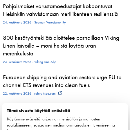
Pohjoismaiset varustamoedustajat kokoontuvat
Helsinkiin vahvistamaan meriliikenteen resilienssiä
24. kesäkuuta 2026 - Suomen Varustamot Ry
800 kesätyöntekijää aloittelee parhaillaan Viking
Linen laivoilla – moni heistä löytää uran
merenkulusta
23. kesäkuuta 2026 - Viking Line Abp
European shipping and aviation sectors urge EU to
channel ETS revenues into clean fuels
22. kesäkuuta 2026 - safety4sea.com
Tämä sivusto käyttää evästeitä
Käytämme evästeitä tarjoamamme sisällön ja mainosten
Kilpailukyky
räätälöimiseen, sosiaalisen median ominaisuuksien tukemiseen ja