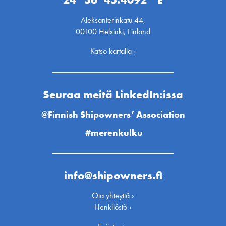
Aleksanterinkatu 44,
00100 Helsinki, Finland
Katso kartalla ›
Seuraa meitä LinkedIn:issa
@Finnish Shipowners’ Association
#merenkulku
info@shipowners.fi
Ota yhteyttä ›
Henkilöstö ›