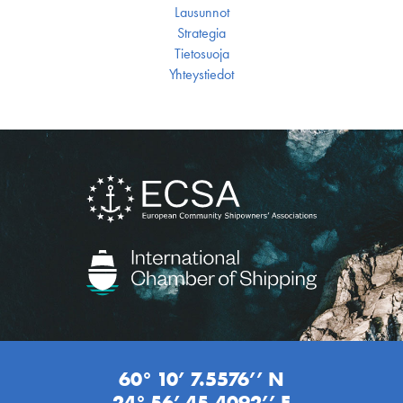
Lausunnot
Strategia
Tietosuoja
Yhteystiedot
60° 10’ 7.5576’’ N
24° 56’ 45.4092’’ E