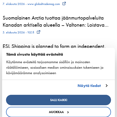
7. elokuuta 2026 - www.globaltrademag.com
Suomalainen Arctia tuottaa jäänmurtopalveluita
Kanadan arktisella alueella – Valtonen: Loistava…
5. elokuuta 2026 - YLE.fi
ESL Shipping is planned to form an independent,
listed company
Tämä sivusto käyttää evästeitä
3. elokuuta 2026 - ESL Shipping Ltd
Käytämme evästeitä tarjoamamme sisällön ja mainosten
räätälöimiseen, sosiaalisen median ominaisuuksien tukemiseen ja
kävijämäärämme analysoimiseen
Tallinkin Victoria I siirtyy uudelle laituripaikalle
5.8.2026
Näytä tiedot
3. elokuuta 2026 - Tallink Silja Oy
SALLI KAIKKI
Finnlines-konsernin liikevaihto ja tulos kohenivat
31. heinäkuuta 2026 - Aamuset
MUOKKAA