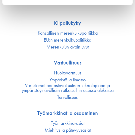
Kilpailukyky
Kansallinen merenkulku­politiikka
EU:n merenkulku­politiikka
Merenkulun avainluvut
Vastuullisuus
Huoltovarmuus
Ympäristö ja ilmasto
Varustamot panostavat uuteen teknologiaan ja
ympäristöystävällisiin ratkaisuihin uusissa aluksissa
Turvallisuus
Työmarkkinat ja osaaminen
Työmarkkina-asiat
Miehitys ja pätevyys­asiat