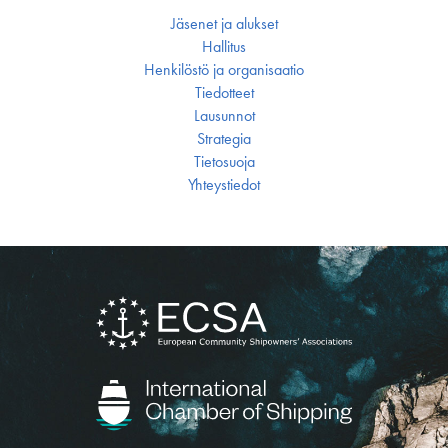
Jäsenet ja alukset
Hallitus
Henkilöstö ja organisaatio
Tiedotteet
Lausunnot
Strategia
Tietosuoja
Yhteystiedot