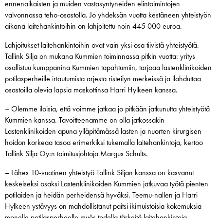
ennenaikaisten ja muiden vastasyntyneiden elintoimintojen
valvonnassa teho-osastolla. Jo yhdeksän vuotta kestäneen yhteistyön
aikana laitehankintoihin on lahjoitettu noin 445 000 euroa.
Lahjoitukset laitehankintoihin ovat vain yksi osa tiivistä yhteistyötä.
Tallink Silja on mukana Kummien toiminnassa pitkin vuotta: yritys
osallistuu kumppanina Kummien tapahtumiin, tarjoaa lastenklinikoiden
potilasperheille irtautumista arjesta risteilyn merkeissä ja ilahduttaa
osastoilla olevia lapsia maskottinsa Harri Hylkeen kanssa.
– Olemme iloisia, että voimme jatkaa jo pitkään jatkunutta yhteistyötä
Kummien kanssa. Tavoitteenamme on olla jatkossakin
Lastenklinikoiden apuna ylläpitämässä lasten ja nuorten kirurgisen
hoidon korkeaa tasoa erimerkiksi tukemalla laitehankintoja, kertoo
Tallink Silja Oy:n toimitusjohtaja Margus Schults.
– Lähes 10-vuotinen yhteistyö Tallink Siljan kanssa on kasvanut
keskeiseksi osaksi Lastenklinikoiden Kummien jatkuvaa työtä pienten
potilaiden ja heidän perheidensä hyväksi. Teemu-nallen ja Harri
Hylkeen ystävyys on mahdollistanut paitsi ikimuistoisia kokemuksia
monelle potilasperheelle myös todella tärkeitä laitehankintoja