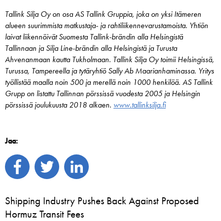
Tallink Silja Oy on osa AS Tallink Gruppia, joka on yksi Itämeren
alueen suurimmista matkustaja- ja rahtiliikennevarustamoista. Yhtiön
laivat liikennöivät Suomesta Tallink-brändin alla Helsingistä
Tallinnaan ja Silja Line-brändin alla Helsingistä ja Turusta
Ahvenanmaan kautta Tukholmaan. Tallink Silja Oy toimii Helsingissä,
Turussa, Tampereella ja tytäryhtiö Sally Ab Maarianhaminassa. Yritys
työllistää maalla noin 500 ja merellä noin 1000 henkilöä. AS Tallink
Grupp on listattu Tallinnan pörssissä vuodesta 2005 ja Helsingin
pörssissä joulukuusta 2018 alkaen.
www.tallinksilja.fi
Jaa:
Shipping Industry Pushes Back Against Proposed
Hormuz Transit Fees