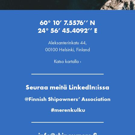
60° 10’ 7.5576’’ N
24° 56’ 45.4092’’ E
Aleksanterinkatu 44,
00100 Helsinki, Finland
Katso kartalla ›
Seuraa meitä LinkedIn:issa
@Finnish Shipowners’ Association
#merenkulku