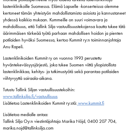
lastenklinikoille Suomessa. Elämä Lapselle -konserteissa olemme
kertoneet tämän yhteistyön mahdollistamista asioista ja kannustaneet
yhdessä kaikkia mukaan. Kummeille on suuri voimavara ja
mahdollisuus, että Tallink Silja vastuullisuustekojensa kautta tukee tätä
äärimmäisen tärkeää työtä parhaan mahdollisen hoidon ja pienten
potilaiden hyväksi Suomessa, kertoo Kummit ry:n toiminnanjohtaja
Anu Rapeli.
Lastenklinikoiden Kummit ry on vuonna 1993 perustettu
hyväntekeväisyysjärjestö, joka tukee Suomen viittä yliopistollista
lastenklinikkaa, kehitys- ja tutkimustyötä sekä parantaa potilaiden
viihtyvyyttä sairaala-aikana.
Tutustu Tallink Siljan vastuullisuustekoihin:
www.tallinksilja.fi/vastuullisuus
Lisätietoa Lastenklinikoiden Kummit ry:stä:
www.kummit.fi
Lisätietoa medialle antaa:
Tallink Silja Oy:n viestintäjohtaja Marika Nöjd, 0400 207 704,
marika.nojd@tallinksilja.com