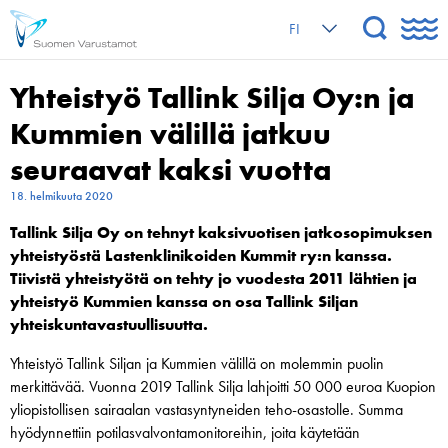
FI
Yhteistyö Tallink Silja Oy:n ja
Kummien välillä jatkuu
seuraavat kaksi vuotta
18. helmikuuta 2020
Tallink Silja Oy on tehnyt kaksivuotisen jatkosopimuksen
yhteistyöstä Lastenklinikoiden Kummit ry:n kanssa.
Tiivistä yhteistyötä on tehty jo vuodesta 2011 lähtien ja
yhteistyö Kummien kanssa on osa Tallink Siljan
yhteiskuntavastuullisuutta.
Yhteistyö Tallink Siljan ja Kummien välillä on molemmin puolin
merkittävää. Vuonna 2019 Tallink Silja lahjoitti 50 000 euroa Kuopion
yliopistollisen sairaalan vastasyntyneiden teho-osastolle. Summa
hyödynnettiin potilasvalvontamonitoreihin, joita käytetään