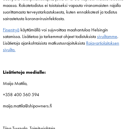
maassa. Rokotetodistus ei toistaiseksi vapauta viranomaisten rajalla
suorittamasta terveystarkastuksesta, kuten ennakkotesti ja todistus
sairastetusta koronavirusinfektiosta.
Finentryä
käyttämällä voi sujuvoittaa maahantuloa Helsingin
satamissa. Lisätietoa ja tarkemmat ohjeet todistuksista
sivuiltamme
.
Lisätietoja ajankohtaisista matkustusrajoituksista
Rajavartiolaitoksen
sivuilta.
Lisätietoja medialle:
Maija Mattila,
+358 400 560 594
maija.mattila@shipowners.fi
Tiina Tuurnala, Toimitusjohtaja