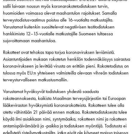
sallii laivaan nousun myös koronarokotetodistuksen turvin,
huomioiden voimassa olevat maahantulon rajoitukset. Samalla
terveystodistusvaatimus poistuu alle 16-vuotialta matkustajilta.
Varustamot kuitenkin suosittelevat negatiivisen testitodistuksen
hankkimista 12–15-vuotialle matkustajille Suomeen tultaessa
sujuvoittamaan maahantuloa.
Rokotteet ovat tehokas tapa torjua koronaviruksen leviämistä.
Asiantuntijoiden mukaan rokotetun henkilön todennäköisyys sairastua
koronavirukseen ja levittää virusta on erittäin pieni. Rokotetodistus on
tulossa myös EU:n yhteiseen valmisteilla olevaan vihreän todistuksen
terveysturvalliseen matkustusmalliin.
Varustamot hyväksyvät todistuksen yhdestä saadusta
rokoteannoksesta, kaikista Maailman terveysjärjestön tai Euroopan
lääkeviraston hyväksymistä koronarokotteista. Rokotteen tulee olla
otettu vähintään 21 päivää ennen matkaa. Rokotetodistuksesta tulee
käydä ilmi asiakkaan nimi, syntymäaika, rokotteen nimi ja rokotteen
antamispäivämäärä ja -paikka ja todistuksen myöntäjä. Todistusta ei
edellytetä risteilymatkustajilta, jotka eivät ole käyneet maissa toisessa