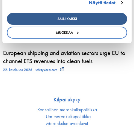
Näytä tiedot
800 kesätyöntekijää aloittelee parhaillaan Viking
Linen laivoilla – moni heistä löytää uran
SALLI KAIKKI
merenkulusta
MUOKKAA
23. kesäkuuta 2026 - Viking Line Abp
European shipping and aviation sectors urge EU to
channel ETS revenues into clean fuels
22. kesäkuuta 2026 - safety4sea.com
Kilpailukyky
Kansallinen merenkulku­politiikka
EU:n merenkulku­politiikka
Merenkulun avainluvut