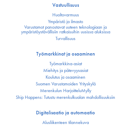
Vastuullisuus
Huoltovarmuus
Ympäristö ja ilmasto
Varustamot panostavat uuteen teknologiaan ja
ympäristöystävällisiin ratkaisuihin uusissa aluksissa
Turvallisuus
Työmarkkinat ja osaaminen
Työmarkkina-asiat
Miehitys ja pätevyys­asiat
Koulutus ja osaaminen
Suomen Varustamoiden Yrityskylä
Merenkulun HarjoitteluMylly
Ship Happens: Tutustu merenkulkualan mahdollisuuksiin
Digitalisaatio ja automaatio
Alusliikenteen tilannekuva