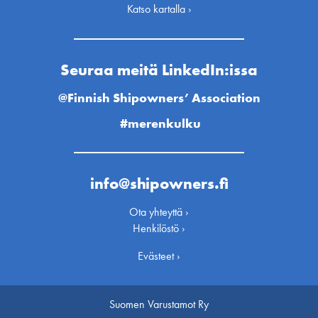
Katso kartalla ›
Seuraa meitä LinkedIn:issa
@Finnish Shipowners’ Association
#merenkulku
info@shipowners.fi
Ota yhteyttä ›
Henkilöstö ›
Evästeet ›
Suomen Varustamot Ry