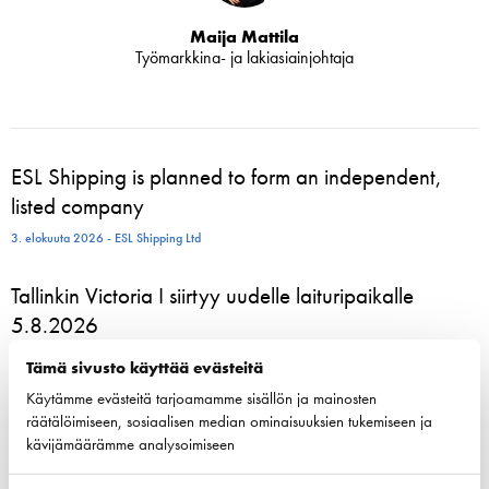
Maija Mattila
Työmarkkina- ja lakiasiainjohtaja
ESL Shipping is planned to form an independent,
listed company
3. elokuuta 2026 - ESL Shipping Ltd
Tallinkin Victoria I siirtyy uudelle laituripaikalle
5.8.2026
3. elokuuta 2026 - Tallink Silja Oy
Tämä sivusto käyttää evästeitä
Käytämme evästeitä tarjoamamme sisällön ja mainosten
Pohjoismaiset varustamoedustajat kokoontuvat
räätälöimiseen, sosiaalisen median ominaisuuksien tukemiseen ja
Helsinkiin vahvistamaan meriliikenteen resilienssiä
kävijämäärämme analysoimiseen
24. kesäkuuta 2026 - Suomen Varustamot Ry