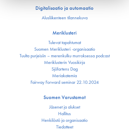
Digitalisaatio ja automaatio
Alusliikenteen tilannekuva
Meriklusteri
Tulevat tapahtumat
Suomen Meriklusteri -organisaatio
Tuulta purjeisiin – merenkulku murroksessa podcast
Meriklusterin Vuosikirja
Sjöfartens Dag
Meriakatemia
Fairway Forward seminar 22.10.2024
Suomen Varustamot
Jäsenet ja alukset
Hallitus
Henkilöstö ja organisaatio
Tiedotteet