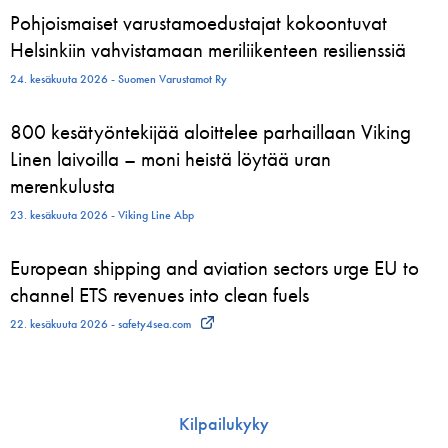
Pohjoismaiset varustamoedustajat kokoontuvat
Helsinkiin vahvistamaan meriliikenteen resilienssiä
24. kesäkuuta 2026 - Suomen Varustamot Ry
800 kesätyöntekijää aloittelee parhaillaan Viking
Linen laivoilla – moni heistä löytää uran
merenkulusta
23. kesäkuuta 2026 - Viking Line Abp
European shipping and aviation sectors urge EU to
channel ETS revenues into clean fuels
22. kesäkuuta 2026 - safety4sea.com
Kilpailukyky