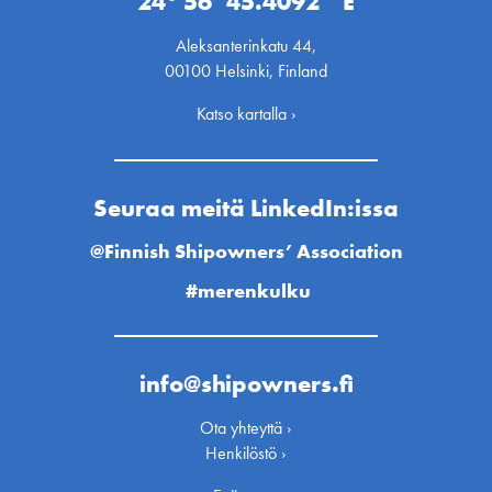
24° 56’ 45.4092’’ E
Aleksanterinkatu 44,
00100 Helsinki, Finland
Katso kartalla ›
Seuraa meitä LinkedIn:issa
@Finnish Shipowners’ Association
#merenkulku
info@shipowners.fi
Ota yhteyttä ›
Henkilöstö ›