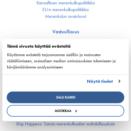
Kansallinen merenkulku­politiikka
EU:n merenkulku­politiikka
Merenkulun avainluvut
Vastuullisuus
Huoltovarmuus
Tämä sivusto käyttää evästeitä
Ympäristö ja ilmasto
Varustamot panostavat uuteen teknologiaan ja
Käytämme evästeitä tarjoamamme sisällön ja mainosten
ympäristöystävällisiin ratkaisuihin uusissa aluksissa
räätälöimiseen, sosiaalisen median ominaisuuksien tukemiseen ja
Turvallisuus
kävijämäärämme analysoimiseen
Työmarkkinat ja osaaminen
Näytä tiedot
Työmarkkina-asiat
Miehitys ja pätevyys­asiat
SALLI KAIKKI
Koulutus ja osaaminen
Suomen Varustamoiden Yrityskylä
MUOKKAA
Merenkulun HarjoitteluMylly
Ship Happens: Tutustu merenkulkualan mahdollisuuksiin