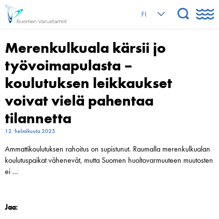
FI
Merenkulkuala kärsii jo
työvoimapulasta –
koulutuksen leikkaukset
voivat vielä pahentaa
tilannetta
12. helmikuuta 2025
Ammatti­koulutuksen rahoitus on supistunut. Raumalla merenkulkualan
koulutus­­paikat vähenevät, mutta Suomen huoltovarmuuteen muutosten
ei …
Jaa: