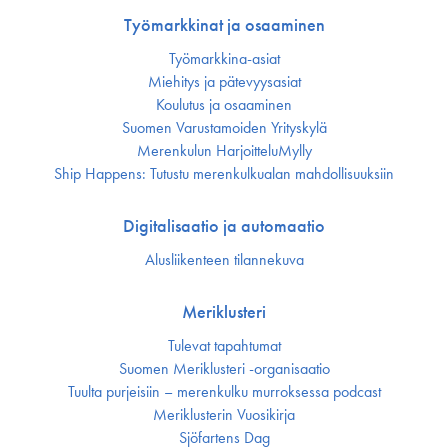
Työmarkkinat ja osaaminen
Työmarkkina-asiat
Miehitys ja pätevyys­asiat
Koulutus ja osaaminen
Suomen Varustamoiden Yrityskylä
Merenkulun HarjoitteluMylly
Ship Happens: Tutustu merenkulkualan mahdollisuuksiin
Digitalisaatio ja automaatio
Alusliikenteen tilannekuva
Meriklusteri
Tulevat tapahtumat
Suomen Meriklusteri -organisaatio
Tuulta purjeisiin – merenkulku murroksessa podcast
Meriklusterin Vuosikirja
Sjöfartens Dag