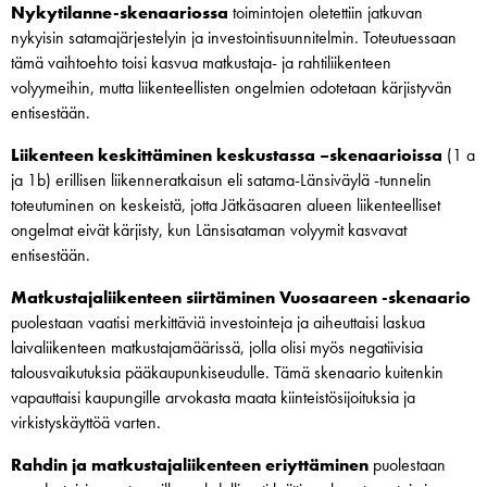
Nykytilanne-skenaariossa
toimintojen oletettiin jatkuvan
nykyisin satamajärjestelyin ja investointisuunnitelmin. Toteutuessaan
tämä vaihtoehto toisi kasvua matkustaja- ja rahtiliikenteen
volyymeihin, mutta liikenteellisten ongelmien odotetaan kärjistyvän
entisestään.
Liikenteen keskittäminen keskustassa –skenaarioissa
(1 a
ja 1b) erillisen liikenneratkaisun eli satama-Länsiväylä -tunnelin
toteutuminen on keskeistä, jotta Jätkäsaaren alueen liikenteelliset
ongelmat eivät kärjisty, kun Länsisataman volyymit kasvavat
entisestään.
Matkustajaliikenteen siirtäminen Vuosaareen -skenaario
puolestaan vaatisi merkittäviä investointeja ja aiheuttaisi laskua
laivaliikenteen matkustajamäärissä, jolla olisi myös negatiivisia
talousvaikutuksia pääkaupunkiseudulle. Tämä skenaario kuitenkin
vapauttaisi kaupungille arvokasta maata kiinteistösijoituksia ja
virkistyskäyttöä varten.
Rahdin ja matkustajaliikenteen eriyttäminen
puolestaan