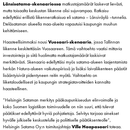
Länsisatama-skenaariossa
matkustajamäärät laskevat lievästi,
mutta toisaalta keskustan liikenne olisi sujuvampaa. Ratkaisu
edellyttäisi erillistä liikenneratkaisua eli satama – Länsiväylä –tunnelia.
Eteläsataman alueella maa-alueita vapautuisi kaupungin muuhun
kehittämiseen.
Haasteellisimmaksi nousi
Vuosaari-skenaario
, jossa Tallinnan
liikenne keskitettäisiin Vuosaareen. Tämä vaihtoehto vaatisi mittavia
investointeja ja siitä huolimatta matkustajamäärät laskisivat
merkittävästi. Skenaario edellyttäisi myös satama-alueen laajentamista
herkän Natura-alueen vaikutuspiirissä ja lisäksi laivaliikenteen päästöt
lisääntyisivät pidentyneen reitin myötä. Vaihtoehto on
liiketaloudellisesti ja kaupungin strategiatavoitteiden kannalta
haasteellinen.
”Helsingin Sataman merkitys pääkaupunkiseudun elinvoimalle ja
koko Suomen logistiikan toimivuudelle on niin suuri, että tulevat
päätökset edellyttävät hyviä pohjatietoja. Selvitys tarjoaa ainekset
hyvälle julkiselle keskustelulle ja poliittiselle päätöksenteolle”,
Helsingin Satama Oy:n toimitusjohtaja
Ville Haapasaari
toteaa.