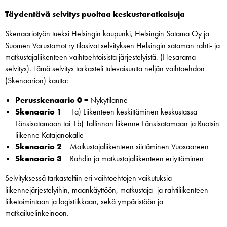
Täydentävä selvitys puoltaa keskustaratkaisuja
Skenaariotyön tueksi Helsingin kaupunki, Helsingin Satama Oy ja
Suomen Varustamot ry tilasivat selvityksen Helsingin sataman rahti- ja
matkustajaliikenteen vaihtoehtoisista järjestelyistä. (Hesarama-
selvitys). Tämä selvitys tarkasteli tulevaisuutta neljän vaihtoehdon
(Skenaarion) kautta:
Perusskenaario 0
= Nykytilanne
Skenaario 1
= 1a) Liikenteen keskittäminen keskustassa
Länsisatamaan tai 1b) Tallinnan liikenne Länsisatamaan ja Ruotsin
liikenne Katajanokalle
Skenaario 2
= Matkustajaliikenteen siirtäminen Vuosaareen
Skenaario 3
= Rahdin ja matkustajaliikenteen eriyttäminen
Selvityksessä tarkasteltiin eri vaihtoehtojen vaikutuksia
liikennejärjestelyihin, maankäyttöön, matkustaja- ja rahtiliikenteen
liiketoimintaan ja logistiikkaan, sekä ympäristöön ja
matkailuelinkeinoon.