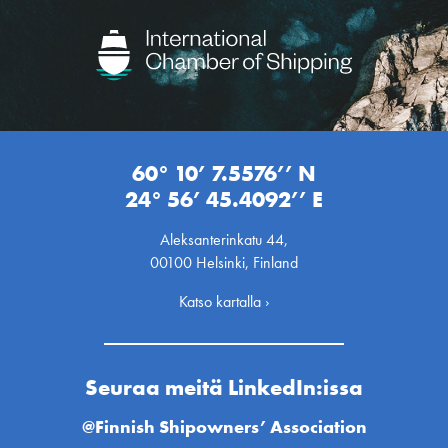
60° 10’ 7.5576’’ N
24° 56’ 45.4092’’ E
Aleksanterinkatu 44,
00100 Helsinki, Finland
Katso kartalla ›
Seuraa meitä LinkedIn:issa
@Finnish Shipowners’ Association