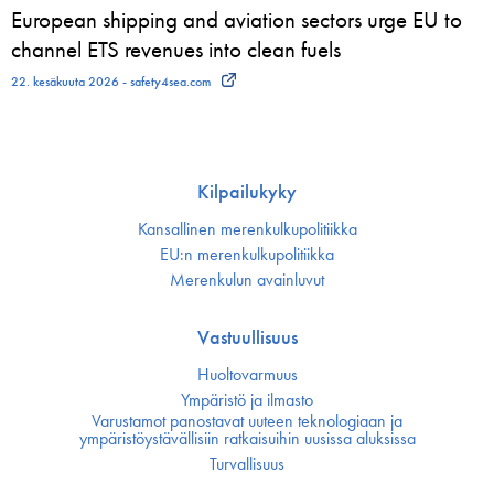
European shipping and aviation sectors urge EU to
channel ETS revenues into clean fuels
22. kesäkuuta 2026 - safety4sea.com
Kilpailukyky
Kansallinen merenkulku­politiikka
EU:n merenkulku­politiikka
Merenkulun avainluvut
Vastuullisuus
Huoltovarmuus
Ympäristö ja ilmasto
Varustamot panostavat uuteen teknologiaan ja
ympäristöystävällisiin ratkaisuihin uusissa aluksissa
Turvallisuus