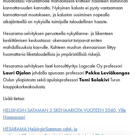
muodostaisi varustamoille mahdollisesti kriittisen haasteen toiminnan
kannattavuuden kannalta. Nykyinen kalusto ei pysty vastaamaan
kannattavasti muutokseen, ja kaluston uusiminen nopealla
aikajänteellä on nykyisille toimijoille taloudellinen haaste.
Hesarama-selvityksen perusteella nykytilanne- ja liikenteen
keskittämisen keskustassa -skenaariot tarjoavat eniten
mahdollisuuksia kasvulle. Kahteen muuhun skenaarioon liittyy
huomattavia liiketaloudellisia ja ympäristöllisiä riskejä. ​
Hesarama-selvityksen laati konsulttiyritys Logscale Oy professori
Lauri Ojalan
johdolla apunaan professori
Pekka Leviäkangas
Oulun yliopistosta sekä apulaisprofessori
Tomi Solakivi
Turun
kauppakorkeakoulusta.
Lisää tietoa:
HELSINGIN SATAMAN 3 SKENAARIOTA VUOTEEN 2040, Ville
Haapasaari
HESARAMA HelsinginSataman rahti- ja