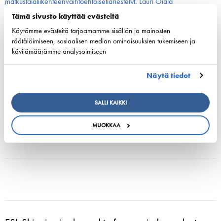
matkustajaliikenteenvaihtoehtoisetjärjestelyt, Lauri Ojala
Tämä sivusto käyttää evästeitä
HELSINGIN SATAMAN 3 SKENAARIOTA VUOTEEN 2040
Käytämme evästeitä tarjoamamme sisällön ja mainosten
HESARAMA loppuraportti 30.6.2020 Logscale Oy
räätälöimiseen, sosiaalisen median ominaisuuksien tukemiseen ja
kävijämäärämme analysoimiseen
Satamatoimintojen skenaariotarkastelu, Helsinki
Näytä tiedot
Jaa:
SALLI KAIKKI
MUOKKAA