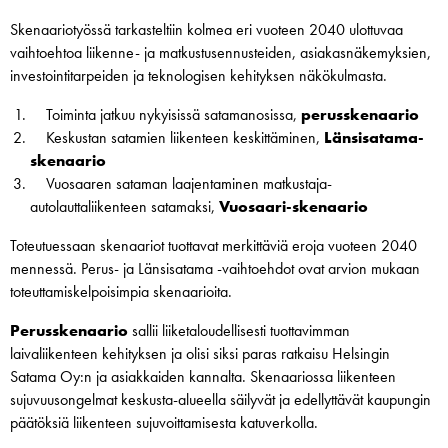
Skenaariotyössä tarkasteltiin kolmea eri vuoteen 2040 ulottuvaa
vaihtoehtoa liikenne- ja matkustusennusteiden, asiakasnäkemyksien,
investointitarpeiden ja teknologisen kehityksen näkökulmasta.
Toiminta jatkuu nykyisissä satamanosissa,
perusskenaario
Keskustan satamien liikenteen keskittäminen,
Länsisatama-
skenaario
Vuosaaren sataman laajentaminen matkustaja-
autolauttaliikenteen satamaksi,
Vuosaari-skenaario
Toteutuessaan skenaariot tuottavat merkittäviä eroja vuoteen 2040
mennessä. Perus- ja Länsisatama -vaihtoehdot ovat arvion mukaan
toteuttamiskelpoisimpia skenaarioita.
Perusskenaario
sallii liiketaloudellisesti tuottavimman
laivaliikenteen kehityksen ja olisi siksi paras ratkaisu Helsingin
Satama Oy:n ja asiakkaiden kannalta. Skenaariossa liikenteen
sujuvuusongelmat keskusta-alueella säilyvät ja edellyttävät kaupungin
päätöksiä liikenteen sujuvoittamisesta katuverkolla.