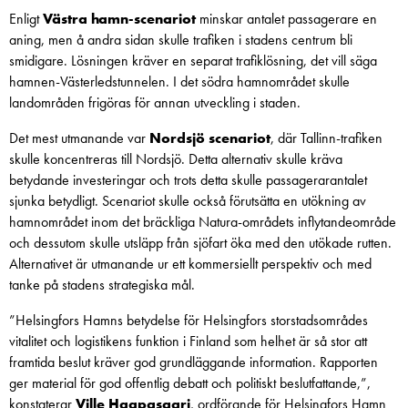
Enligt
Västra hamn-scenariot
minskar antalet passagerare en
aning, men å andra sidan skulle trafiken i stadens centrum bli
smidigare. Lösningen kräver en separat trafiklösning, det vill säga
hamnen-Västerledstunnelen. I det södra hamnområdet skulle
landområden frigöras för annan utveckling i staden.
Det mest utmanande var
Nordsjö scenariot
, där Tallinn-trafiken
skulle koncentreras till Nordsjö. Detta alternativ skulle kräva
betydande investeringar och trots detta skulle passagerarantalet
sjunka betydligt. Scenariot skulle också förutsätta en utökning av
hamnområdet inom det bräckliga Natura-områdets inflytandeområde
och dessutom skulle utsläpp från sjöfart öka med den utökade rutten.
Alternativet är utmanande ur ett kommersiellt perspektiv och med
tanke på stadens strategiska mål.
”Helsingfors Hamns betydelse för Helsingfors storstadsområdes
vitalitet och logistikens funktion i Finland som helhet är så stor att
framtida beslut kräver god grundläggande information. Rapporten
ger material för god offentlig debatt och politiskt beslutfattande,”,
konstaterar
Ville Haapasaari
, ordförande för Helsingfors Hamn