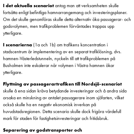
I det aktuella scenariot
antog man att verksamheten skulle
fortsätta enligt befintliga hamnarrangemang och investeringsplaner.
Om det skulle genomföras skulle detta alternativ öka passagerar- och
godsvolymen, men trafikproblemen förväntades trappas upp
ytterligare.
I scenarierna
(1a och 1b) om trafikens koncentration i
stadscentrum är implementering av en separat trafiklösning, dvs.
hamnen-Västerledstunneln, nyckeln till att trafikproblemen på
Busholmen inte eskalerar när volymen i Västra hamnen ökar
ytterligare.
Flyttning av passagerartrafiken till Nordsjö-scenariot
skulle å ena sidan kräva betydande investeringar och å andra sida
orsaka en minskning av antalet passagerare inom sjöfarten, vilket
också skulle ha en negativ ekonomisk inverkan på
huvudstadsregionen. Detta scenario skulle dock frigöra värdefull
mark för staden för fastighetsinvesteringar och fritidsbruk.
Separering av godstransporter och