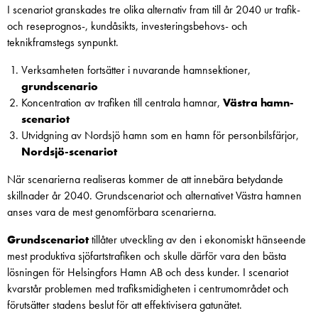
I scenariot granskades tre olika alternativ fram till år 2040 ur trafik-
och reseprognos-, kundåsikts, investeringsbehovs- och
teknikframstegs synpunkt.
Verksamheten fortsätter i nuvarande hamnsektioner,
grundscenario
Koncentration av trafiken till centrala hamnar,
Västra hamn-
scenariot
Utvidgning av Nordsjö hamn som en hamn för personbilsfärjor,
Nordsjö-scenariot
När scenarierna realiseras kommer de att innebära betydande
skillnader år 2040. Grundscenariot och alternativet Västra hamnen
anses vara de mest genomförbara scenarierna.
Grundscenariot
tillåter utveckling av den i ekonomiskt hänseende
mest produktiva sjöfartstrafiken och skulle därför vara den bästa
lösningen för Helsingfors Hamn AB och dess kunder. I scenariot
kvarstår problemen med trafiksmidigheten i centrumområdet och
förutsätter stadens beslut för att effektivisera gatunätet.