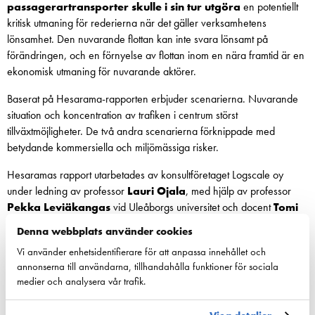
passagerartransporter skulle i sin tur utgöra
en potentiellt
kritisk utmaning för rederierna när det gäller verksamhetens
lönsamhet. Den nuvarande flottan kan inte svara lönsamt på
förändringen, och en förnyelse av flottan inom en nära framtid är en
ekonomisk utmaning för nuvarande aktörer.
Baserat på Hesarama-rapporten erbjuder scenarierna. Nuvarande
situation och koncentration av trafiken i centrum störst
tillväxtmöjligheter. De två andra scenarierna förknippade med
betydande kommersiella och miljömässiga risker.
Hesaramas rapport utarbetades av konsultföretaget Logscale oy
under ledning av professor
Lauri Ojala
, med hjälp av professor
Pekka Leviäkangas
vid Uleåborgs universitet och docent
Tomi
Solakivi
vid Handelshögskolan i Åbo.
Denna webbplats använder cookies
Vi använder enhetsidentifierare för att anpassa innehållet och
annonserna till användarna, tillhandahålla funktioner för sociala
Dela:
medier och analysera vår trafik.