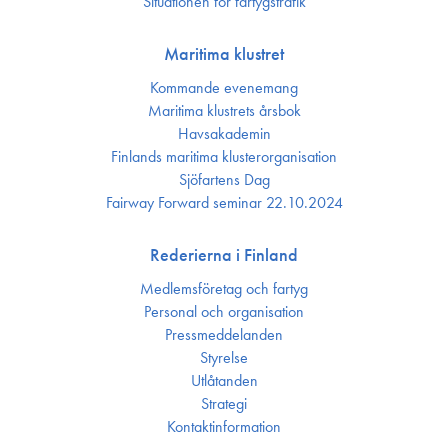
Situationen för fartygstrafik
Maritima klustret
Kommande evenemang
Maritima klustrets årsbok
Havsakademin
Finlands maritima kluster­organisation
Sjöfartens Dag
Fairway Forward seminar 22.10.2024
Rederierna i Finland
Medlemsföretag och fartyg
Personal och organisation
Press­meddelanden
Styrelse
Utlåtanden
Strategi
Kontakt­information