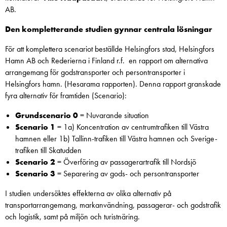
AB.
Den kompletterande studien gynnar centrala lösningar
För att komplettera scenariot beställde Helsingfors stad, Helsingfors
Hamn AB och Rederierna i Finland r.f. en rapport om alternativa
arrangemang för godstransporter och persontransporter i
Helsingfors hamn. (Hesarama rapporten). Denna rapport granskade
fyra alternativ för framtiden (Scenario):
Grundscenario 0
= Nuvarande situation
Scenario 1
= 1a) Koncentration av centrumtrafiken till Västra
hamnen eller 1b) Tallinn-trafiken till Västra hamnen och Sverige-
trafiken till Skatudden
Scenario 2
= Överföring av passagerartrafik till Nordsjö
Scenario 3
= Separering av gods- och persontransporter
I studien undersöktes effekterna av olika alternativ på
transportarrangemang, markanvändning, passagerar- och godstrafik
och logistik, samt på miljön och turistnäring.