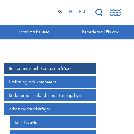
SV
FI
EN
Maritima klustret
Rederierna i Finland
Bemannings och kompetens­frågor
Utbildning och kompetens
Rederierna i Finland med i Företagsbyn
Arbetsmarknadsfrågor
Kollektivavtal