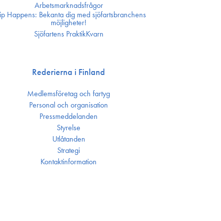
Arbetsmarknadsfrågor
ip Happens: Bekanta dig med sjöfartsbranchens
möjligheter!
Sjöfartens PraktikKvarn
Rederierna i Finland
Medlemsföretag och fartyg
Personal och organisation
Press­meddelanden
Styrelse
Utlåtanden
Strategi
Kontakt­information