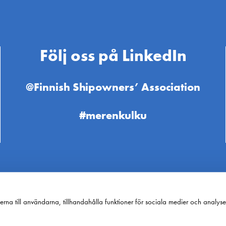
Följ oss på LinkedIn
@Finnish Shipowners’ Association
#merenkulku
rna till användarna, tillhandahålla funktioner för sociala medier och analyser
Rederierna i Finland