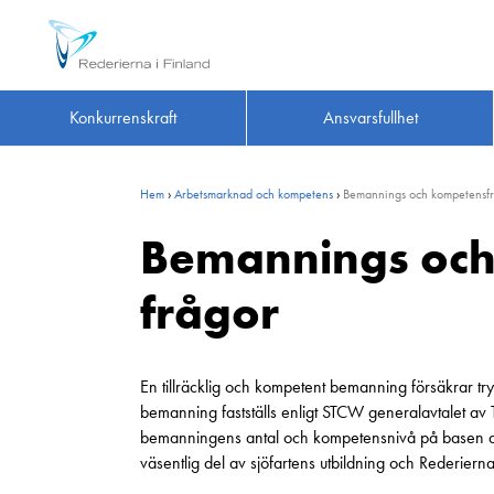
Konkurrenskraft
Ansvarsfullhet
Hem
›
Arbetsmarknad och kompetens
›
Bemannings och kompetens­f
Bemannings och
frågor
En tillräcklig och kompetent bemanning försäkrar try
bemanning fastställs enligt STCW generalavtalet av 
bemanningens antal och kompetensnivå på basen av
väsentlig del av sjöfartens utbildning och Rederierna 