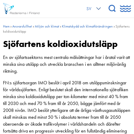
SV
Hem
›
Ansvarsfullhet
›
Miljön och klimat
›
Klimatskydd och klimat­förändringen
›
Sjöfartens
koldioxidutsläpp
Sjöfartens koldioxidutsläpp
En av sjöfartssektorns mest centrala målsättningar har i åratal varit att
minska sina utsläpp och utveckla branschen i en alltmer miljövänlig
riktning.
FN:s sjöfartsorgan IMO beslöt i april 2018 om utsläppsminskningar
för världssjöfarten. Enligt beslutet skall den internationella sjötrafiken
minska sina koldioxidutsläpp per ton-kilometer med minst 40 % fram
till 2030 och med 70 % fram till år 2050, bägge jämfört med år
2008 nivån. IMO beslöt ytterligare att de årliga växthusgasutsläppen
skall minskas med minst 50 % i absoluta termer fram till år 2050
oberoende av ökade trafikvolymer i världshandeln och därefter
fortsätta driva en progressiv utveckling för en fullständig eliminering