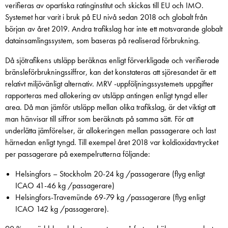
verifieras av opartiska ratinginstitut och skickas till EU och IMO.
Systemet har varit i bruk på EU nivå sedan 2018 och globalt från
början av året 2019. Andra trafikslag har inte ett motsvarande globalt
datainsamlingssystem, som baseras på realiserad förbrukning.
Då sjötrafikens utsläpp beräknas enligt förverkligade och verifierade
bränsleförbrukningssiffror, kan det konstateras att sjöresandet är ett
relativt miljövänligt alternativ. MRV -uppföljningssystemets uppgifter
rapporteras med allokering av utsläpp antingen enligt tyngd eller
area. Då man jämför utsläpp mellan olika trafikslag, är det viktigt att
man hänvisar till siffror som beräknats på samma sätt. För att
underlätta jämförelser, är allokeringen mellan passagerare och last
härnedan enligt tyngd. Till exempel året 2018 var koldioxidavtrycket
per passagerare på exempelrutterna följande:
Helsingfors – Stockholm 20-24 kg /passagerare (flyg enligt
ICAO 41-46 kg /passagerare)
Helsingfors-Travemünde 69-79 kg /passagerare (flyg enligt
ICAO 142 kg /passagerare).