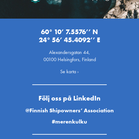
60° 10’ 7.5576’’ N
24° 56’ 45.4092’’ E
Alexandersgatan 44,
00100 Helsingfors, Finland
Se karta ›
Följ oss på LinkedIn
@Finnish Shipowners’ Association
#merenkulku