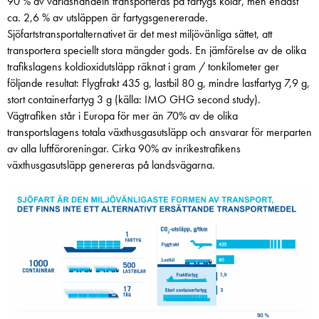
90 % av världshandeln transporteras på fartygs kölar, men endast
ca. 2,6 % av utsläppen är fartygsgenererade.
Sjöfartstransportalternativet är det mest miljövänliga sättet, att
transportera speciellt stora mängder gods. En jämförelse av de olika
trafikslagens koldioxidutsläpp räknat i gram / tonkilometer ger
följande resultat: Flygfrakt 435 g, lastbil 80 g, mindre lastfartyg 7,9 g,
stort containerfartyg 3 g (källa: IMO GHG second study).
Vägtrafiken står i Europa för mer än 70% av de olika
transportslagens totala växthusgasutsläpp och ansvarar för merparten
av alla luftföroreningar. Cirka 90% av inrikestrafikens
växthusgasutsläpp genereras på landsvägarna.