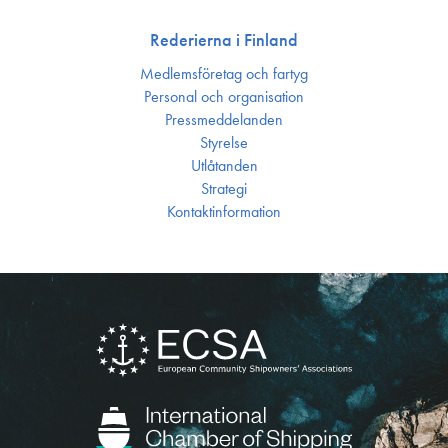
Rederierna i Finland
Medlemsföretag och fartyg
Personal och organisation
Press­meddelanden
Styrelse
Utlåtanden
Strategi
Kontakt­information