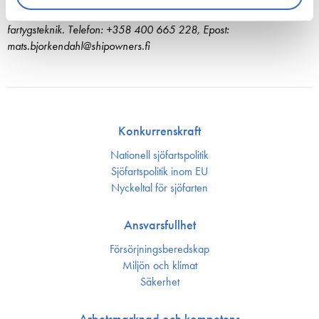
Mats Björkendahl är specialsakkunnig inom miljöfrågor och
fartygsteknik. Telefon: +358 400 665 228, Epost:
mats.bjorkendahl@shipowners.fi
Konkurrenskraft
Nationell sjöfartspolitik
Sjöfarts­politik inom EU
Nyckeltal för sjöfarten
Ansvarsfullhet
Försörjnings­beredskap
Miljön och klimat
Säkerhet
Arbetsmarknad och kompetens