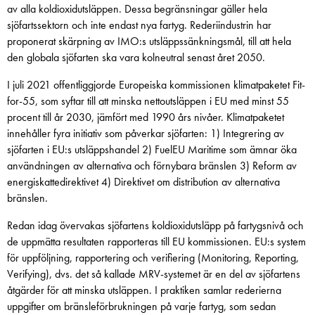
av alla koldioxidutsläppen. Dessa begränsningar gäller hela
sjöfartssektorn och inte endast nya fartyg. Rederiindustrin har
proponerat skärpning av IMO:s utsläppssänkningsmål, till att hela
den globala sjöfarten ska vara kolneutral senast året 2050.
I juli 2021 offentliggjorde Europeiska kommissionen klimatpaketet Fit-
for-55, som syftar till att minska nettoutsläppen i EU med minst 55
procent till år 2030, jämfört med 1990 års nivåer. Klimatpaketet
innehåller fyra initiativ som påverkar sjöfarten: 1) Integrering av
sjöfarten i EU:s utsläppshandel 2) FuelEU Maritime som ämnar öka
användningen av alternativa och förnybara bränslen 3) Reform av
energiskattedirektivet 4) Direktivet om distribution av alternativa
bränslen.
Redan idag övervakas sjöfartens koldioxidutsläpp på fartygsnivå och
de uppmätta resultaten rapporteras till EU kommissionen. EU:s system
för uppföljning, rapportering och verifiering (Monitoring, Reporting,
Verifying), dvs. det så kallade MRV-systemet är en del av sjöfartens
åtgärder för att minska utsläppen. I praktiken samlar rederierna
uppgifter om bränsleförbrukningen på varje fartyg, som sedan