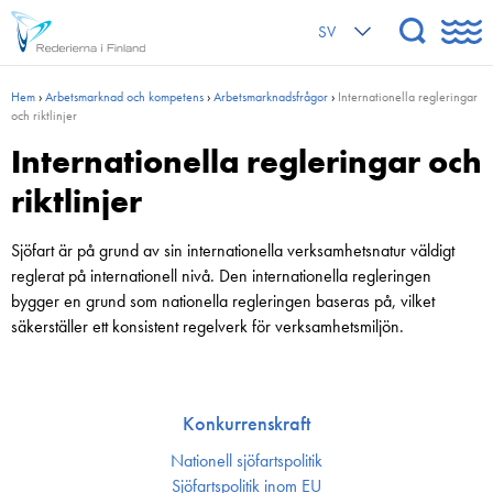
SV
Hem
›
Arbetsmarknad och kompetens
›
Arbetsmarknadsfrågor
›
Internationella regleringar
och riktlinjer
Internationella regleringar och
riktlinjer
Sjöfart är på grund av sin internationella verksamhetsnatur väldigt
reglerat på internationell nivå. Den internationella regleringen
bygger en grund som nationella regleringen baseras på, vilket
säkerställer ett konsistent regelverk för verksamhetsmiljön.
Konkurrenskraft
Nationell sjöfartspolitik
Sjöfarts­politik inom EU