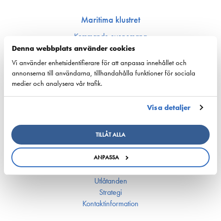
Maritima klustret
Kommande evenemang
Maritima klustrets årsbok
Denna webbplats använder cookies
Havsakademin
Vi använder enhetsidentifierare för att anpassa innehållet och
Finlands maritima kluster­organisation
annonserna till användarna, tillhandahålla funktioner för sociala
Sjöfartens Dag
medier och analysera vår trafik.
Fairway Forward seminar 22.10.2024
Visa detaljer
Rederierna i Finland
Medlemsföretag och fartyg
TILLÅT ALLA
Personal och organisation
Press­meddelanden
ANPASSA
Styrelse
Utlåtanden
Strategi
Kontakt­information