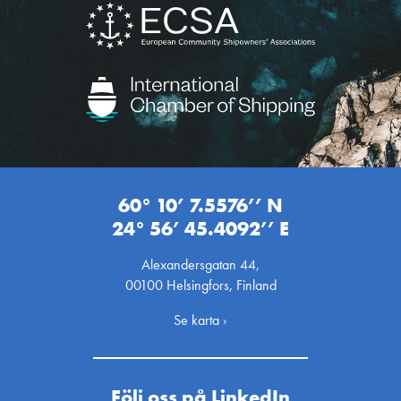
60° 10’ 7.5576’’ N
24° 56’ 45.4092’’ E
Alexandersgatan 44,
00100 Helsingfors, Finland
Se karta ›
Följ oss på LinkedIn