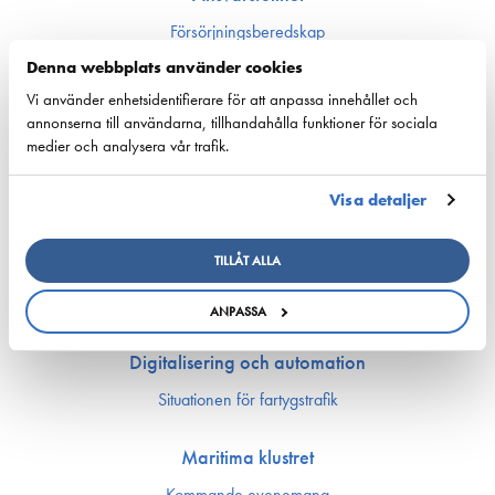
Försörjnings­beredskap
Miljön och klimat
Denna webbplats använder cookies
Säkerhet
Vi använder enhetsidentifierare för att anpassa innehållet och
annonserna till användarna, tillhandahålla funktioner för sociala
Arbetsmarknad och kompetens
medier och analysera vår trafik.
Bemannings och kompetens­frågor
Visa detaljer
Utbildning och kompetens
Rederierna i Finland med i Företagsbyn
Arbetsmarknadsfrågor
TILLÅT ALLA
Ship Happens: Bekanta dig med sjöfartsbranchens möjligheter!
Sjöfartens PraktikKvarn
ANPASSA
Digitalisering och automation
Situationen för fartygstrafik
Maritima klustret
Kommande evenemang