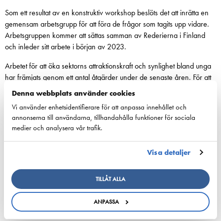
Som ett resultat av en konstruktiv workshop beslöts det att inrätta en
gemensam arbetsgrupp för att föra de frågor som tagits upp vidare.
Arbetsgruppen kommer att sättas samman av Rederierna i Finland
och inleder sitt arbete i början av 2023.
Arbetet för att öka sektorns attraktionskraft och synlighet bland unga
har främjats genom ett antal åtgärder under de senaste åren. För att
nå potentiell arbetskraft bland unga har det bland annat inletts
Denna webbplats använder cookies
samarbete med studie- och yrkesvägledare, skapats en broschyr om
Vi använder enhetsidentifierare för att anpassa innehållet och
utbildningsalternativen inom sjöfart, producerats en podcast om
annonserna till användarna, tillhandahålla funktioner för sociala
sjöfartsklustret och en video om sjöfartens betydelse. I år har
medier och analysera vår trafik.
Rederierna i Finland startat Företagsby-samarbetet, där
niondeklassare får lära sig om rederier och sjöfartsindustrin i en
Visa detaljer
företagsspelsimulering.
TILLÅT ALLA
ANPASSA