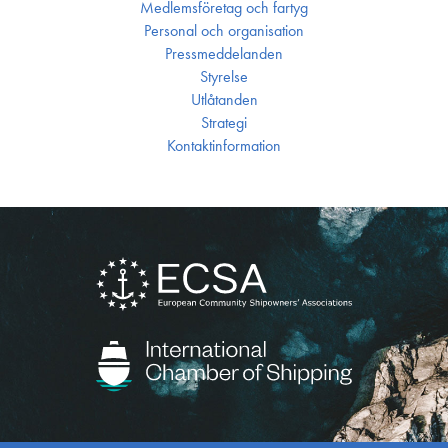
Medlemsföretag och fartyg
Personal och organisation
Press­meddelanden
Styrelse
Utlåtanden
Strategi
Kontakt­information