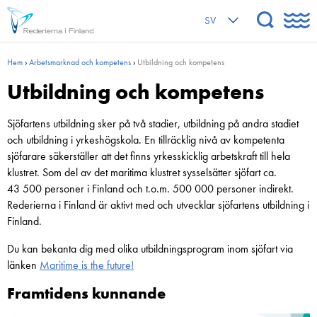
SV
Hem
›
Arbetsmarknad och kompetens
›
Utbildning och kompetens
Utbildning och kompetens
Sjöfartens utbildning sker på två stadier, utbildning på andra stadiet
och utbildning i yrkeshögskola. En tillräcklig nivå av kompetenta
sjöfarare säkerställer att det finns yrkesskicklig arbetskraft till hela
klustret. Som del av det maritima klustret sysselsätter sjöfart ca.
43 500 personer i Finland och t.o.m. 500 000 personer indirekt.
Rederierna i Finland är aktivt med och utvecklar sjöfartens utbildning i
Finland.
Du kan bekanta dig med olika utbildningsprogram inom sjöfart via
länken
Maritime is the future!
Framtidens kunnande