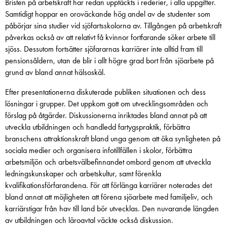
Bristen på arbetskraft har redan upptäckts i rederier, i alla uppgifter.
Samtidigt hoppar en oroväckande hög andel av de studenter som
påbörjar sina studier vid sjöfartsskolorna av. Tillgången på arbetskraft
påverkas också av att relativt få kvinnor fortfarande söker arbete till
sjöss. Dessutom fortsätter sjöfararnas karriärer inte alltid fram till
pensionsåldern, utan de blir i allt högre grad bort från sjöarbete på
grund av bland annat hälsoskäl.
Efter presentationerna diskuterade publiken situationen och dess
lösningar i grupper. Det uppkom gott om utvecklingsområden och
förslag på åtgärder. Diskussionerna inriktades bland annat på att
utveckla utbildningen och handledd fartygspraktik, förbättra
branschens attraktionskraft bland unga genom att öka synligheten på
sociala medier och organisera infotillfällen i skolor, förbättra
arbetsmiljön och arbetsvälbefinnandet ombord genom att utveckla
ledningskunskaper och arbetskultur, samt förenkla
kvalifikationsförfarandena. För att förlänga karriärer noterades det
bland annat att möjligheten att förena sjöarbete med familjeliv, och
karriärstigar från hav till land bör utvecklas. Den nuvarande längden
av utbildningen och läroavtal väckte också diskussion.