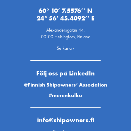
60° 10’ 7.5576’’ N
24° 56’ 45.4092’’ E
Alexandersgatan 44,
00100 Helsingfors, Finland
Se karta ›
Följ oss på LinkedIn
@Finnish Shipowners’ Association
#merenkulku
info@shipowners.fi