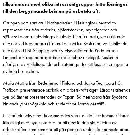
tillsammans med olika intressentgrupper hitta lösningar
till den begynnande bristen på arbetskraft.
Gruppen som samlats i Nationalsalen i Helsingfors bestod av
representanter från rederier, sjöfartsfacken, myndigheter och
sjöfartsskolorna. Inledningsvis talade Tiina Tuurnala, verkställande
direktör vid Rederierna i Finland och Mikki Koskinen, verkställande
direktör vid ESL Shipping och styrelseordförande Rederierna i
Finland, om rederiernas arbetskraftsbehov i nuläget. Koskinen
efterlyste aktivt deltagande och satsningar för att lösa utmaningarna
av hela branschen.
Maija Mattila från Rederierna i Finland och Jukka Tuomaala från
Traficom presenterade statistik om arbetskraftsläget. Läroanstalternas
syn på ämnet presenterades av Tapani Salmenhaara från Sydöstra
Finlands yrkeshögskola och studerande Jarmo Mettälä.
Ett centralt bekymmer konstaterades vara, att det inte kommer finnas
tillräckligt med nya sjöfarare för att ersätta den stora delen av
arbetskraften som kommer att gå i pension under de närmaste åren.