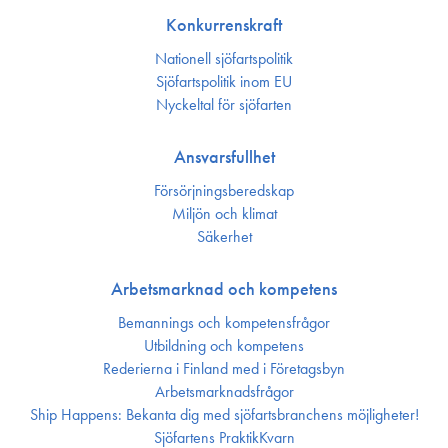
Konkurrenskraft
Nationell sjöfartspolitik
Sjöfarts­politik inom EU
Nyckeltal för sjöfarten
Ansvarsfullhet
Försörjnings­beredskap
Miljön och klimat
Säkerhet
Arbetsmarknad och kompetens
Bemannings och kompetens­frågor
Utbildning och kompetens
Rederierna i Finland med i Företagsbyn
Arbetsmarknadsfrågor
Ship Happens: Bekanta dig med sjöfartsbranchens möjligheter!
Sjöfartens PraktikKvarn