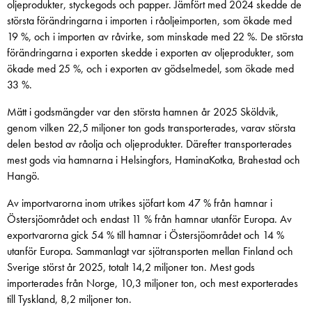
oljeprodukter, styckegods och papper. Jämfört med 2024 skedde de
största förändringarna i importen i råoljeimporten, som ökade med
19 %, och i importen av råvirke, som minskade med 22 %. De största
förändringarna i exporten skedde i exporten av oljeprodukter, som
ökade med 25 %, och i exporten av gödselmedel, som ökade med
33 %.
Mätt i godsmängder var den största hamnen år 2025 Sköldvik,
genom vilken 22,5 miljoner ton gods transporterades, varav största
delen bestod av råolja och oljeprodukter. Därefter transporterades
mest gods via hamnarna i Helsingfors, HaminaKotka, Brahestad och
Hangö.
Av importvarorna inom utrikes sjöfart kom 47 % från hamnar i
Östersjöområdet och endast 11 % från hamnar utanför Europa. Av
exportvarorna gick 54 % till hamnar i Östersjöområdet och 14 %
utanför Europa. Sammanlagt var sjötransporten mellan Finland och
Sverige störst år 2025, totalt 14,2 miljoner ton. Mest gods
importerades från Norge, 10,3 miljoner ton, och mest exporterades
till Tyskland, 8,2 miljoner ton.