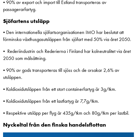
⦁ 90% av export och import till Estland transporteras av
passagerarfartyg.
Sjöfartens utsläpp
⦁ Den internationella sjöfartsorganisationen IMO har beslutat att
förminska växthusgasutsläppen från sjöfart med 50% via året 2050.
⦁ Rederiindustrin och Rederierna i Finland har kolneutralitet via året
2050 som målsättning.
⦁ 90% av gods transporteras till sjöss och de orsakar 2,6% av
utsläppen.
⦁ Koldioxidutsläppen från ett stort containerfartyg är 3g/tkm.
⦁ Koldioxidutsläppen från ett lastfartyg är 7,7g/tkm.
⦁ Respektive utsläpp per flyg är 435g/tkm och 80g/tkm per lastbil.
Nyckeltal från den finska handelsflottan