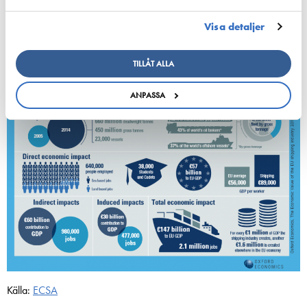
Visa detaljer
Grafik: Finlands Sjömans-Union
Europeiska nyckeltal
TILLÅT ALLA
ANPASSA
Källa:
ECSA