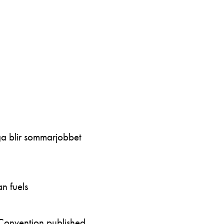
ga blir sommarjobbet
n fuels
Convention published…