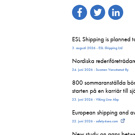
ESL Shipping is planned 
3. augusti 2026 - ESL Shipping Ltd
Nordiska rederiföreträdare 
24. juni 2026 - Suomen Varustamot Ry
800 sommaranställda börj
starten på en karriär till sj
23. juni 2026 - Viking Line Abp
European shipping and avi
22. juni 2026 - safety4sea.com
New study on gaps betwe