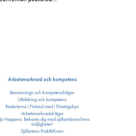
Arbetsmarknad och kompetens
Bemannings och kompetens­frågor
Utbildning och kompetens
Rederierna i Finland med i Företagsbyn
Arbetsmarknadsfrågor
ip Happens: Bekanta dig med sjöfartsbranchens
möjligheter!
Sjöfartens PraktikKvarn