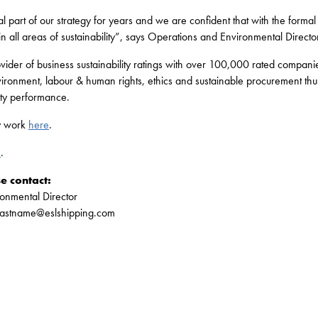
al part of our strategy for years and we are confident that with the form
 all areas of sustainability”, says Operations and Environmental Director
rovider of business sustainability ratings with over 100,000 rated compa
vironment, labour & human rights, ethics and sustainable procurement th
ity performance.
ty work
here
.
e
.
e contact:
ronmental Director
.lastname@eslshipping.com