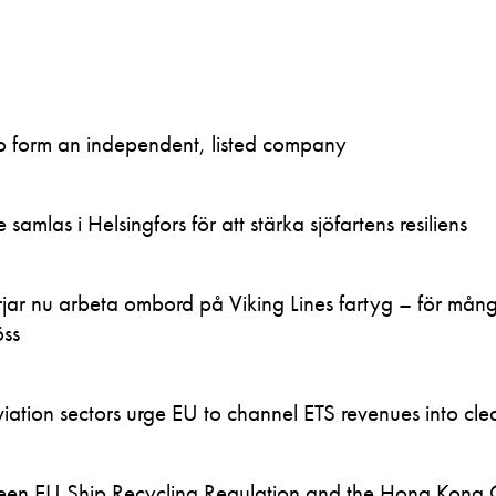
to form an independent, listed company
samlas i Helsingfors för att stärka sjöfartens resiliens
ar nu arbeta ombord på Viking Lines fartyg – för mån
öss
ation sectors urge EU to channel ETS revenues into clea
en EU Ship Recycling Regulation and the Hong Kong 