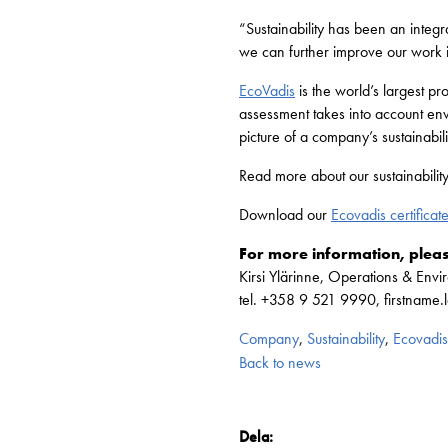
“Sustainability has been an integr
we can further improve our work in
EcoVadis
is the world’s largest p
assessment takes into account en
picture of a company’s sustainabil
Read more about our sustainabili
Download our
Ecovadis certificat
For more information, pleas
Kirsi Ylärinne, Operations & Envi
tel. +358 9 521 9990, firstname
Company
,
Sustainability
,
Ecovadis
Back to news
Dela: