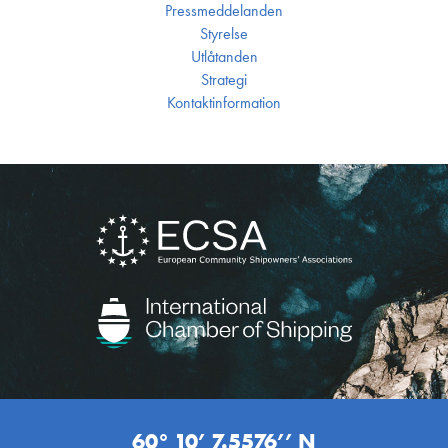
Press­meddelanden
Styrelse
Utlåtanden
Strategi
Kontakt­information
60° 10’ 7.5576’’ N