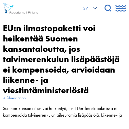
SV
EU:n ilmastopaketti voi
heikentää Suomen
kansantaloutta, jos
talvimerenkulun lisäpäästöjä
ei kompensoida, arvioidaan
liikenne- ja
viestintäministeriöstä
3. februari 2022
Suomen kansantalous voi heikentyä, jos EU:n ilmastopaketissa ei
kompensoida talvimerenkulun aiheuttamia lisäpäästöjä. Liikenne- ja
…