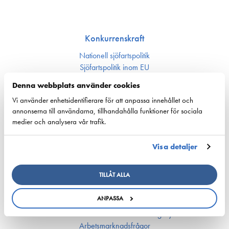
Konkurrenskraft
Nationell sjöfartspolitik
Sjöfarts­politik inom EU
Nyckeltal för sjöfarten
Denna webbplats använder cookies
Vi använder enhetsidentifierare för att anpassa innehållet och
Ansvarsfullhet
annonserna till användarna, tillhandahålla funktioner för sociala
medier och analysera vår trafik.
Försörjnings­beredskap
Miljön och klimat
Säkerhet
Visa detaljer
Arbetsmarknad och kompetens
TILLÅT ALLA
Bemannings och kompetens­frågor
ANPASSA
Utbildning och kompetens
Rederierna i Finland med i Företagsbyn
Arbetsmarknadsfrågor