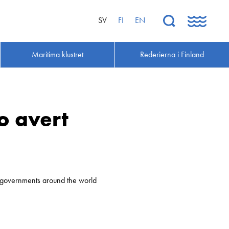
SV
FI
EN
Maritima klustret
Rederierna i Finland
o avert
r governments around the world