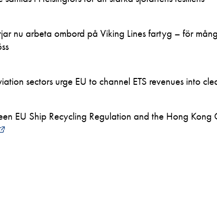
ar nu arbeta ombord på Viking Lines fartyg – för mån
öss
ation sectors urge EU to channel ETS revenues into clea
en EU Ship Recycling Regulation and the Hong Kong 