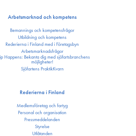
Arbetsmarknad och kompetens
Bemannings och kompetens­frågor
Utbildning och kompetens
Rederierna i Finland med i Företagsbyn
Arbetsmarknadsfrågor
ip Happens: Bekanta dig med sjöfartsbranchens
möjligheter!
Sjöfartens PraktikKvarn
Rederierna i Finland
Medlemsföretag och fartyg
Personal och organisation
Press­meddelanden
Styrelse
Utlåtanden