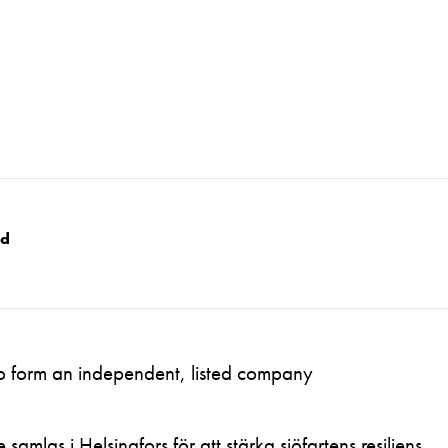
nd
to form an independent, listed company
samlas i Helsingfors för att stärka sjöfartens resiliens