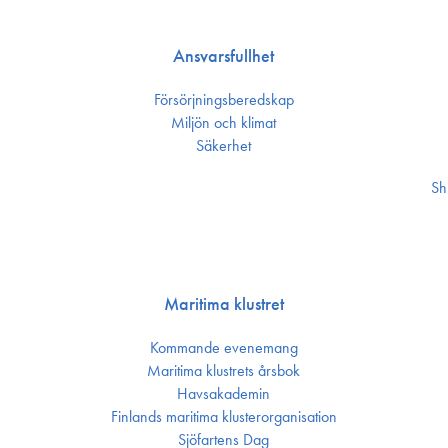
Ansvarsfullhet
Försörjnings­beredskap
Miljön och klimat
Säkerhet
Sh
Maritima klustret
Kommande evenemang
Maritima klustrets årsbok
Havsakademin
Finlands maritima kluster­organisation
Sjöfartens Dag