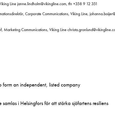
Viking Line janne.lindholm@vikingline.com, tfn +358 9 12 351
mationsdirektör, Corporate Communications, Viking Line, johanna.boijer
ef, Marketing Communications, Viking Line christa.gronlund@vikingline.
to form an independent, listed company
samlas i Helsingfors för att stärka sjöfartens resiliens