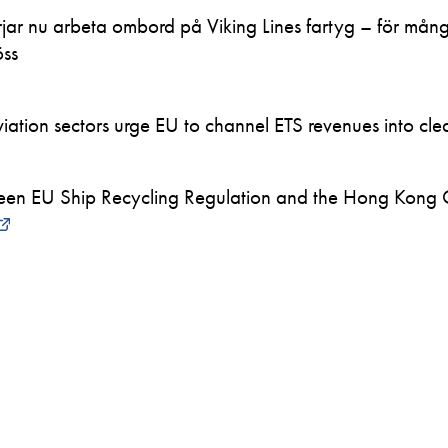
ar nu arbeta ombord på Viking Lines fartyg – för mån
öss
ation sectors urge EU to channel ETS revenues into clea
en EU Ship Recycling Regulation and the Hong Kong 