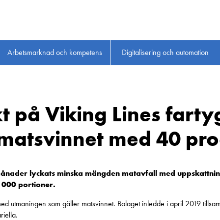
Arbetsmarknad och kompetens
Digitalisering och automation
kt på Viking Lines farty
matsvinnet med 40 pro
ånader lyckats minska mängden matavfall med uppskattning
 000 portioner.
u med utmaningen som gäller matsvinnet. Bolaget inledde i april 2019 till
iella.