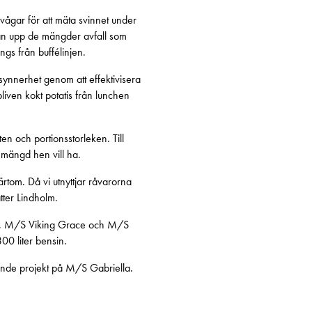
e vågar för att mäta svinnet under
r man upp de mängder avfall som
ngs från buffélinjen.
synnerhet genom att effektivisera
liven kokt potatis från lunchen
n och portionsstorleken. Till
 mängd hen vill ha.
ärtom. Då vi utnyttjar råvarorna
ätter Lindholm.
PRS, M/S Viking Grace och M/S
00 liter bensin.
ande projekt på M/S Gabriella.