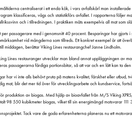
måltiderna centraliserat i ett enda kök, i vars avfallskärl man installerad
rogram klassificeras, vägs och statistikförs avfallet. I rapporterna följe
llrikssvinn och i tillredningen. I praktiken mäts exempelvis all mat som slä
t per passagerare med i genomsnitt 40 procent. Besparingar har gjorts i 
uppmärksamhet vid mängderna som tillreds. Ett konkret exempel är att överb
r till middagen, berättar Viking Lines restaurangchef Janne Lindholm.
Viking Lines restauranger utvecklar man bland annat uppläggningen av mate
ras passagerarna färdiga portionsbitar, så att var och en lätt kan ta den
 har vi inte alls behövt pruta på matens kvalitet, färskhet eller utbud, tv
ödig mat, blir det mer tid över för utvecklingsarbete och kundservice, forts
för produktion av biogas. Med hjälp av bioavfallet från M/S Viking X
alt 98 550 kubikmeter biogas, vilket till sin energimängd motsvarar 111 3
innsprojektet. Tack vare de goda erfarenheterna planeras nu ett motsvar