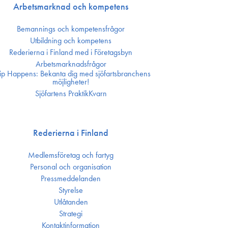
Arbetsmarknad och kompetens
Bemannings och kompetens­frågor
Utbildning och kompetens
Rederierna i Finland med i Företagsbyn
Arbetsmarknadsfrågor
ip Happens: Bekanta dig med sjöfartsbranchens
möjligheter!
Sjöfartens PraktikKvarn
Rederierna i Finland
Medlemsföretag och fartyg
Personal och organisation
Press­meddelanden
Styrelse
Utlåtanden
Strategi
Kontakt­information