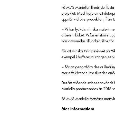
På M/S Mariella tillreds de flesta 
projektet. Med hjälp av ett datorp
uppstår vid överproduktion, från ta
– Vi har lyckats minska matsvinne
arbetet i köket. Vi fäster större 
kan omvandlas till läckra tillbehö
För att minska tallrikssvinnet på 
exempel i bufférestaurangen serve
– För att genomföra dessa ändringar
mer effektivt och inte tillreder on
Det återstående svinnet används 
Mariella producerades år 2018 tot
På M/S Mariella fortsätter matsv
Mer information: