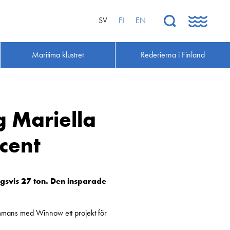
SV
FI
EN
Maritima klustret
Rederierna i Finland
g Mariella
cent
svis 27 ton. Den insparade
sammans med Winnow ett projekt för