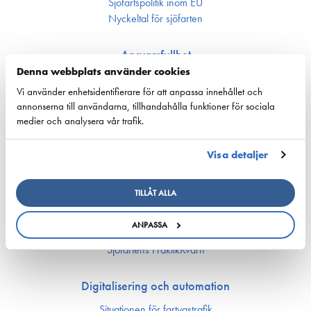
Sjöfarts­politik inom EU
Nyckeltal för sjöfarten
Ansvarsfullhet
Denna webbplats använder cookies
Försörjnings­beredskap
Vi använder enhetsidentifierare för att anpassa innehållet och
Miljön och klimat
annonserna till användarna, tillhandahålla funktioner för sociala
Säkerhet
medier och analysera vår trafik.
Arbetsmarknad och kompetens
Visa detaljer
Bemannings och kompetens­frågor
Utbildning och kompetens
TILLÅT ALLA
Rederierna i Finland med i Företagsbyn
Arbetsmarknadsfrågor
ANPASSA
Ship Happens: Bekanta dig med sjöfartsbranchens möjligheter!
Sjöfartens PraktikKvarn
Digitalisering och automation
Situationen för fartygstrafik