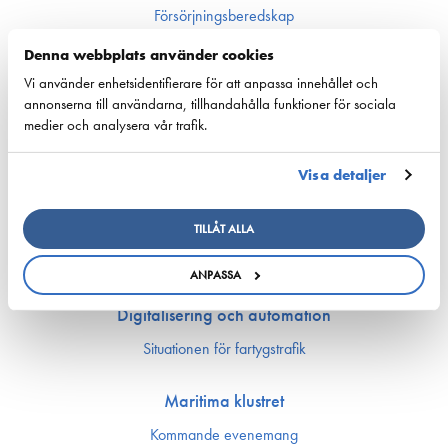
Försörjnings­beredskap
Miljön och klimat
Denna webbplats använder cookies
Säkerhet
Vi använder enhetsidentifierare för att anpassa innehållet och
annonserna till användarna, tillhandahålla funktioner för sociala
Arbetsmarknad och kompetens
medier och analysera vår trafik.
Bemannings och kompetens­frågor
Utbildning och kompetens
Visa detaljer
Rederierna i Finland med i Företagsbyn
Arbetsmarknadsfrågor
TILLÅT ALLA
Ship Happens: Bekanta dig med sjöfartsbranchens möjligheter!
Sjöfartens PraktikKvarn
ANPASSA
Digitalisering och automation
Situationen för fartygstrafik
Maritima klustret
Kommande evenemang