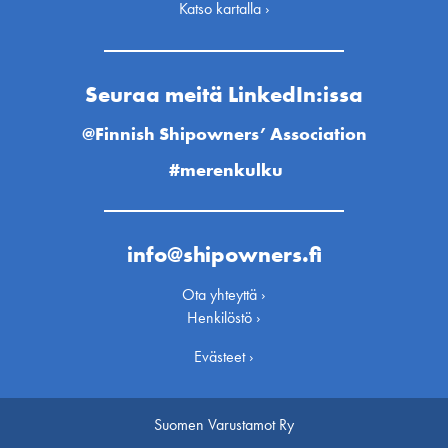
Katso kartalla ›
Seuraa meitä LinkedIn:issa
@Finnish Shipowners’ Association
#merenkulku
info@shipowners.fi
Ota yhteyttä ›
Henkilöstö ›
Evästeet ›
Suomen Varustamot Ry