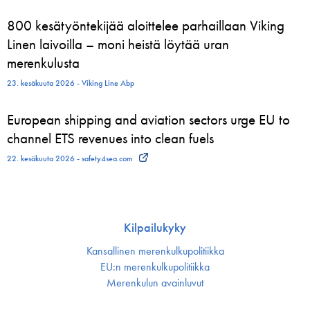
800 kesätyöntekijää aloittelee parhaillaan Viking
Linen laivoilla – moni heistä löytää uran
merenkulusta
23. kesäkuuta 2026 - Viking Line Abp
European shipping and aviation sectors urge EU to
channel ETS revenues into clean fuels
22. kesäkuuta 2026 - safety4sea.com
Kilpailukyky
Kansallinen merenkulku­politiikka
EU:n merenkulku­politiikka
Merenkulun avainluvut