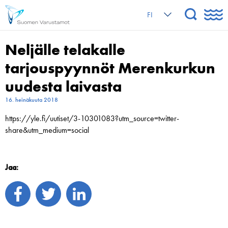
FI
Neljälle telakalle
tarjouspyynnöt Merenkurkun
uudesta laivasta
16. heinäkuuta 2018
https://yle.fi/uutiset/3-10301083?utm_source=twitter-
share&utm_medium=social
Jaa: