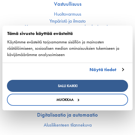
Vastuullisuus
Huoltovarmuus
Ympäristö ja ilmasto
Varustamot panostavat uuteen teknologiaan ja
ympäristöystävällisiin ratkaisuihin uusissa aluksissa
Tämä sivusto käyttää evästeitä
Turvallisuus
Käytämme evästeitä tarjoamamme sisällön ja mainosten
räätälöimiseen, sosiaalisen median ominaisuuksien tukemiseen ja
Työmarkkinat ja osaaminen
kävijämäärämme analysoimiseen
Työmarkkina-asiat
Näytä tiedot
Miehitys ja pätevyys­asiat
Koulutus ja osaaminen
Suomen Varustamoiden Yrityskylä
SALLI KAIKKI
Merenkulun HarjoitteluMylly
Ship Happens: Tutustu merenkulkualan mahdollisuuksiin
MUOKKAA
Digitalisaatio ja automaatio
Alusliikenteen tilannekuva