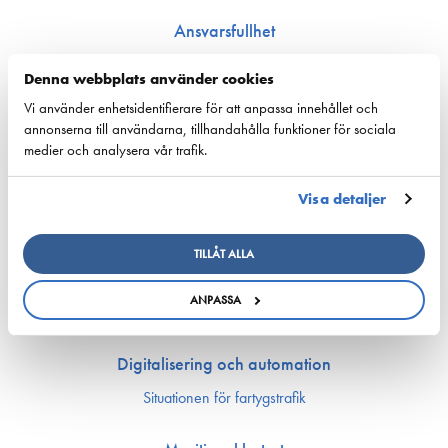
Ansvarsfullhet
Försörjnings­beredskap
Denna webbplats använder cookies
Miljön och klimat
Vi använder enhetsidentifierare för att anpassa innehållet och
Säkerhet
annonserna till användarna, tillhandahålla funktioner för sociala
medier och analysera vår trafik.
Arbetsmarknad och kompetens
Bemannings och kompetens­frågor
Visa detaljer
Utbildning och kompetens
Rederierna i Finland med i Företagsbyn
TILLÅT ALLA
Arbetsmarknadsfrågor
Ship Happens: Bekanta dig med sjöfartsbranchens möjligheter!
ANPASSA
Sjöfartens PraktikKvarn
Digitalisering och automation
Situationen för fartygstrafik