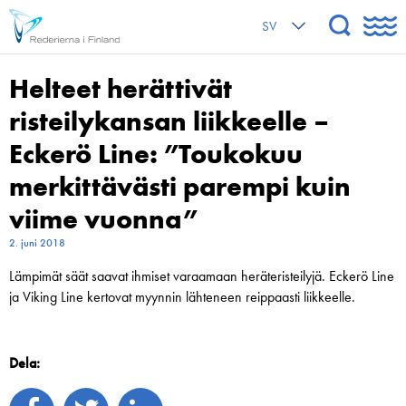
SV
Helteet herättivät
risteilykansan liikkeelle –
Eckerö Line: ”Toukokuu
merkittävästi parempi kuin
viime vuonna”
2. juni 2018
Lämpimät säät saavat ihmiset varaamaan heräteristeilyjä. Eckerö Line
ja Viking Line kertovat myynnin lähteneen reippaasti liikkeelle.
Dela: