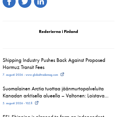
Rederierna i Finland
Shipping Industry Pushes Back Against Proposed
Hormuz Transit Fees
7. augusti 2026 - www.globaltrademag.com
Suomalainen Arctia tuottaa jäänmurtopalveluita
Kanadan arktisella alueella – Valtonen: Loistava…
5. augusti 2026 - YLE.fi
ESL Shipping is planned to form an independent,