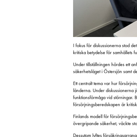
I fokus för diskussionerna stod d
kritiska betydelse för samhällets f
Under tillställningen hördes ett 
säkerhetsläget i Östersjön samt d
Ett centralt tema var hur försörjn
länderna. Under diskussionerna j
funktionsförmåga vid störningar. 
försörjningsberedskapen är kritisk
Finlands modell för försörjningsb
övergripande säkerhet, väckte stor
Dessutom lyftes försäkringsarrang