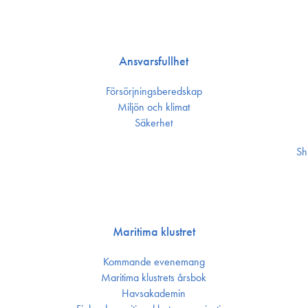
Ansvarsfullhet
Försörjnings­beredskap
Miljön och klimat
Säkerhet
Sh
Maritima klustret
Kommande evenemang
Maritima klustrets årsbok
Havsakademin