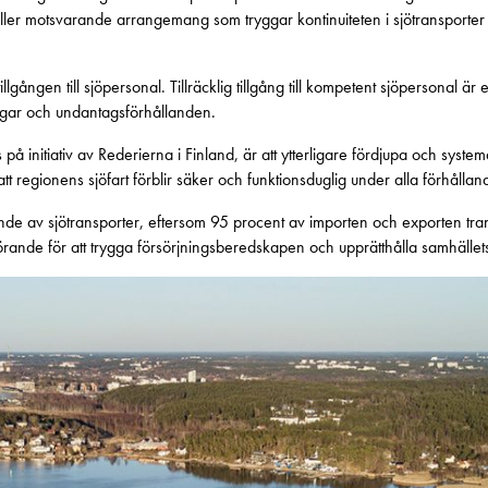
 eller motsvarande arrangemang som tryggar kontinuiteten i sjötransporte
ången till sjöpersonal. Tillräcklig tillgång till kompetent sjöpersonal är en
ingar och undantagsförhållanden.
ls på initiativ av Rederierna i Finland, är att ytterligare fördjupa och syst
tt regionens sjöfart förblir säker och funktionsduglig under alla förhållan
oende av sjötransporter, eftersom 95 procent av importen och exporten tra
rande för att trygga försörjningsberedskapen och upprätthålla samhällets 