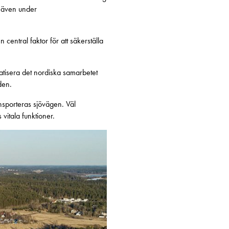
r även under
 central faktor för att säkerställa
ematisera det nordiska samarbetet
den.
nsporteras sjövägen. Väl
vitala funktioner.