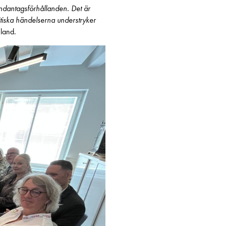
undantagsförhållanden. Det är
itiska händelserna understryker
nland.