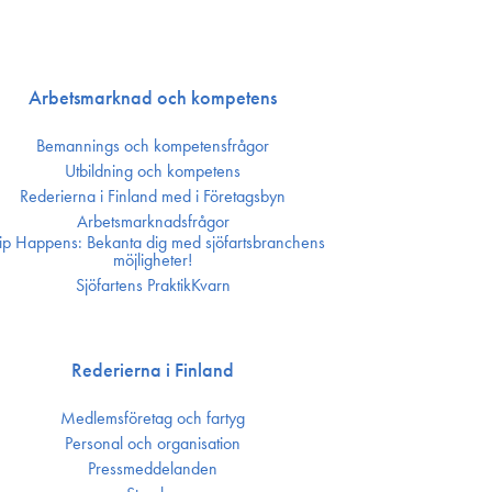
Arbetsmarknad och kompetens
Bemannings och kompetens­frågor
Utbildning och kompetens
Rederierna i Finland med i Företagsbyn
Arbetsmarknadsfrågor
ip Happens: Bekanta dig med sjöfartsbranchens
möjligheter!
Sjöfartens PraktikKvarn
Rederierna i Finland
Medlemsföretag och fartyg
Personal och organisation
Press­meddelanden