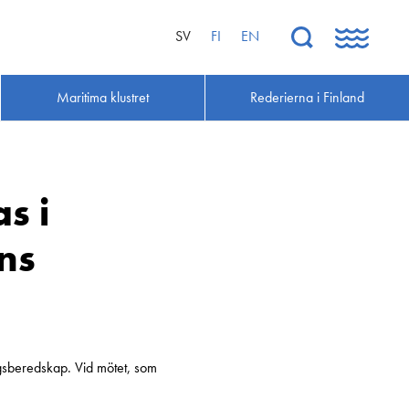
SV
FI
EN
Maritima klustret
Rederierna i Finland
s i
ens
ingsberedskap. Vid mötet, som