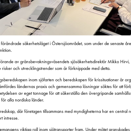
et förändrade säkerhetsläget i Östersjöområdet, som under de senaste åren
unktion.
anförande av gränsbevakningsväsendets sjösäkerhetsdirektör Mikko Hirvi
e risker och utvecklingstrender som är förknippade med detta.
ingsberedskapen inom sjöfarten och beredskapen för krissituationer är org
ämfördes ländernas praxis och gemensamma lösningar söktes för att förb
Betydelsen av eget tonnage för att säkerställa den övergripande samhäll
 för alla nordiska länder.
eredskap, där företagen tillsammans med myndigheterna har en central roll
t intresse.
emangens viktiga roll inom sjötransporter fram. Under mötet granskades 