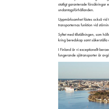
statligt garanterade försäkringar
undantagsförhållanden.
Uppmärksamhet fästes också vid tillg
transporternas funktion vid störn
Syftet med tillställningen, som höl
kring beredskap samt säkerställa a
I Finland är vi exceptionellt ber
fungerande sjötransporter är avgö