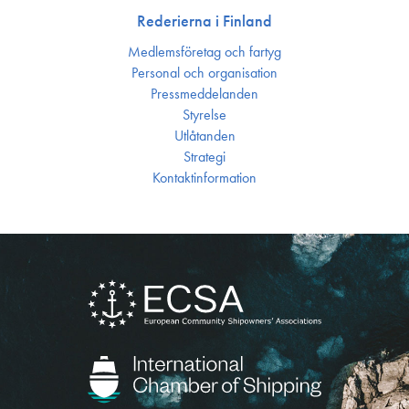
Rederierna i Finland
Medlemsföretag och fartyg
Personal och organisation
Press­meddelanden
Styrelse
Utlåtanden
Strategi
Kontakt­information