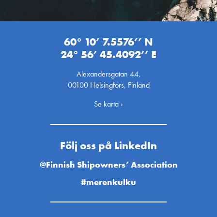
60° 10’ 7.5576’’ N
24° 56’ 45.4092’’ E
Alexandersgatan 44,
00100 Helsingfors, Finland
Se karta ›
Följ oss på LinkedIn
@Finnish Shipowners’ Association
#merenkulku