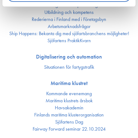
Bemannings och kompetens­frågor
Utbildning och kompetens
Rederierna i Finland med i Företagsbyn
Arbetsmarknadsfrågor
Ship Happens: Bekanta dig med sjöfartsbranchens möjligheter!
Sjöfartens PraktikKvarn
Digitalisering och automation
Situationen för fartygstrafik
Maritima klustret
Kommande evenemang
Maritima klustrets årsbok
Havsakademin
Finlands maritima kluster­organisation
Sjöfartens Dag
Fairway Forward seminar 22.10.2024