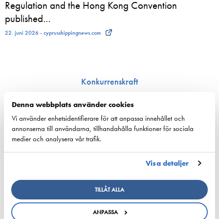
Regulation and the Hong Kong Convention
published…
22. juni 2026 - cyprusshippingnews.com
Konkurrenskraft
Nationell sjöfartspolitik
Denna webbplats använder cookies
Sjöfarts­politik inom EU
Vi använder enhetsidentifierare för att anpassa innehållet och
Nyckeltal för sjöfarten
annonserna till användarna, tillhandahålla funktioner för sociala
medier och analysera vår trafik.
Ansvarsfullhet
Försörjnings­beredskap
Visa detaljer
Miljön och klimat
Säkerhet
TILLÅT ALLA
Arbetsmarknad och kompetens
ANPASSA