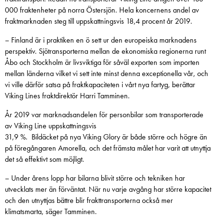
000 fraktenheter på norra Östersjön. Hela koncernens andel av
fraktmarknaden steg till uppskattningsvis 18,4 procent år 2019.
– Finland är i praktiken en ö sett ur den europeiska marknadens
perspektiv. Sjötransporterna mellan de ekonomiska regionerna runt
Åbo och Stockholm är livsviktiga för såväl exporten som importen
mellan länderna vilket vi sett inte minst denna exceptionella vår, och
vi ville därför satsa på fraktkapaciteten i vårt nya fartyg, berättar
Viking Lines fraktdirektör Harri Tamminen.
År 2019 var marknadsandelen för personbilar som transporterade
av Viking Line uppskattningsvis
31,9 %. Bildäcket på nya Viking Glory är både större och högre än
på föregångaren Amorella, och det främsta målet har varit att utnyttja
det så effektivt som möjligt.
– Under årens lopp har bilarna blivit större och tekniken har
utvecklats mer än förväntat. När nu varje avgång har större kapacitet
och den utnyttjas bättre blir frakttransporterna också mer
klimatsmarta, säger Tamminen.