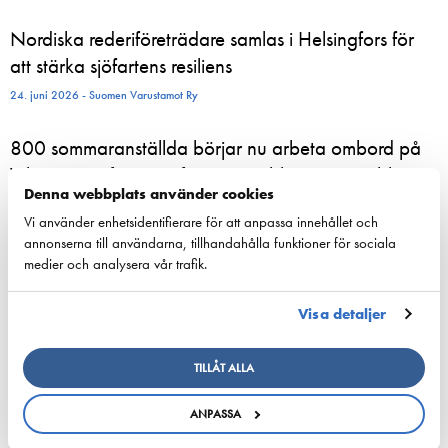
Nordiska rederiföreträdare samlas i Helsingfors för
att stärka sjöfartens resiliens
24. juni 2026 - Suomen Varustamot Ry
800 sommaranställda börjar nu arbeta ombord på
Viking Lines fartyg – för många blir sommarjobbet
Denna webbplats använder cookies
starten på en karriär till sjöss
Vi använder enhetsidentifierare för att anpassa innehållet och
23. juni 2026 - Viking Line Abp
annonserna till användarna, tillhandahålla funktioner för sociala
medier och analysera vår trafik.
European shipping and aviation sectors urge EU to
channel ETS revenues into clean fuels
Visa detaljer
22. juni 2026 - safety4sea.com
TILLÅT ALLA
New study on gaps between EU Ship Recycling
Regulation and the Hong Kong Convention
ANPASSA
published…