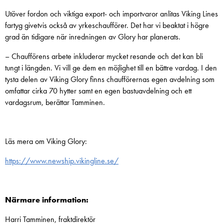
Utöver fordon och viktiga export- och importvaror anlitas Viking Lines
fartyg givetvis också av yrkeschaufförer. Det har vi beaktat i högre
grad än tidigare när inredningen av Glory har planerats.
– Chaufförens arbete inkluderar mycket resande och det kan bli
tungt i längden. Vi vill ge dem en möjlighet till en bättre vardag. I den
tysta delen av Viking Glory finns chaufförernas egen avdelning som
omfattar cirka 70 hytter samt en egen bastuavdelning och ett
vardagsrum, berättar Tamminen.
Läs mera om Viking Glory:
https://www.newship.vikingline.se/
Närmare information:
Harri Tamminen, fraktdirektör