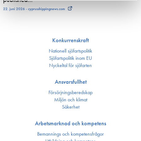
22. juni 2026 - cyprusshippingnews.com
Konkurrenskraft
Nationell sjöfartspolitik
Sjöfarts­politik inom EU
Nyckeltal för sjöfarten
Ansvarsfullhet
Försörjnings­beredskap
Miljön och klimat
Säkerhet
Arbetsmarknad och kompetens
Bemannings och kompetens­frågor