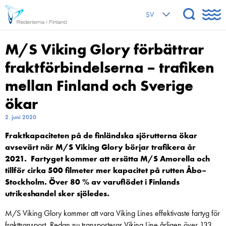
SV
M/S Viking Glory förbättrar
fraktförbindelserna – trafiken
mellan Finland och Sverige
ökar
2. juni 2020
Fraktkapaciteten på de finländska sjörutterna ökar
avsevärt när M/S Viking Glory börjar trafikera år
2021. Fartyget kommer att ersätta M/S Amorella och
tillför cirka 500 filmeter mer kapacitet på rutten Åbo–
Stockholm. Över 80 % av varuflödet i Finlands
utrikeshandel sker sjöledes.
M/S Viking Glory kommer att vara Viking Lines effektivaste fartyg för
frakttransport. Redan nu transporterar Viking Line årligen över 133