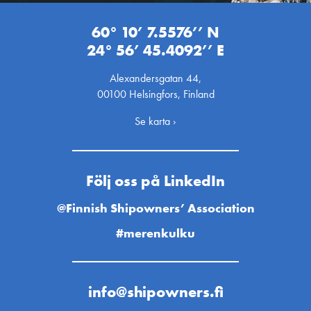
60° 10’ 7.5576’’ N
24° 56’ 45.4092’’ E
Alexandersgatan 44,
00100 Helsingfors, Finland
Se karta ›
Följ oss på LinkedIn
@Finnish Shipowners’ Association
#merenkulku
info@shipowners.fi