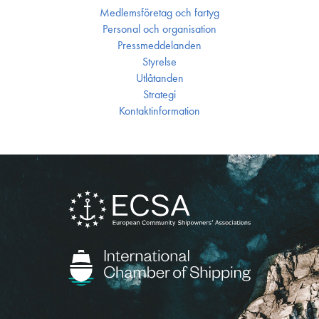
Medlemsföretag och fartyg
Personal och organisation
Press­meddelanden
Styrelse
Utlåtanden
Strategi
Kontakt­information