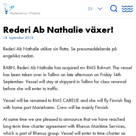
SV
Rederi Ab Nathalie växer!
18. september 2018
Rederi Ab Nathalie utökar sin flotta. Se pressmeddelande på
engelska nedan.
RABN, Rederi Ab Nathalie has acquired mv RMS Ruhrort. The vessel
has been taken over in Tallinn on late afternoon on Friday 14th
September. Vessel will stay at shipyard in Tallinn for class renewal
before she will enter to traffic.
Vessel will be renamed to RMS CARELIE and she will fly Finnish flag
with home port Mariehamn. Crew will be mainly Finnish.
At same time we are pleased to announce that we have reached
long term time-charter agreement with Rhenus Maritime Services,
which is part of Rhenus group. Vessel will enter to time-charter as