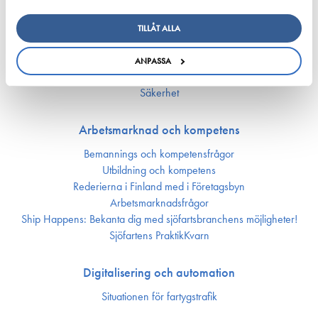
TILLÅT ALLA
Ansvarsfullhet
Försörjnings­beredskap
ANPASSA
Miljön och klimat
Säkerhet
Arbetsmarknad och kompetens
Bemannings och kompetens­frågor
Utbildning och kompetens
Rederierna i Finland med i Företagsbyn
Arbetsmarknadsfrågor
Ship Happens: Bekanta dig med sjöfartsbranchens möjligheter!
Sjöfartens PraktikKvarn
Digitalisering och automation
Situationen för fartygstrafik