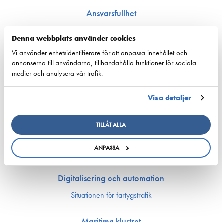
Ansvarsfullhet
Försörjnings­beredskap
Denna webbplats använder cookies
Miljön och klimat
Vi använder enhetsidentifierare för att anpassa innehållet och
Säkerhet
annonserna till användarna, tillhandahålla funktioner för sociala
medier och analysera vår trafik.
Arbetsmarknad och kompetens
Bemannings och kompetens­frågor
Visa detaljer
Utbildning och kompetens
Rederierna i Finland med i Företagsbyn
TILLÅT ALLA
Arbetsmarknadsfrågor
Ship Happens: Bekanta dig med sjöfartsbranchens möjligheter!
ANPASSA
Sjöfartens PraktikKvarn
Digitalisering och automation
Situationen för fartygstrafik
Maritima klustret