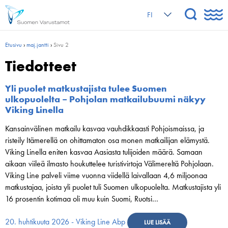
FI
Etusivu
›
maj.jantti
›
Sivu 2
Tiedotteet
Yli puolet matkustajista tulee Suomen
ulkopuolelta – Pohjolan matkailubuumi näkyy
Viking Linella
Kansainvälinen matkailu kasvaa vauhdikkaasti Pohjoismaissa, ja
risteily Itämerellä on ohittamaton osa monen matkailijan elämystä.
Viking Linella eniten kasvaa Aasiasta tulijoiden määrä. Samaan
aikaan viileä ilmasto houkuttelee turistivirtoja Välimereltä Pohjolaan.
Viking Line palveli viime vuonna viidellä laivallaan 4,6 miljoonaa
matkustajaa, joista yli puolet tuli Suomen ulkopuolelta. Matkustajista yli
16 prosentin kotimaa oli muu kuin Suomi, Ruotsi…
20. huhtikuuta 2026 - Viking Line Abp
LUE LISÄÄ