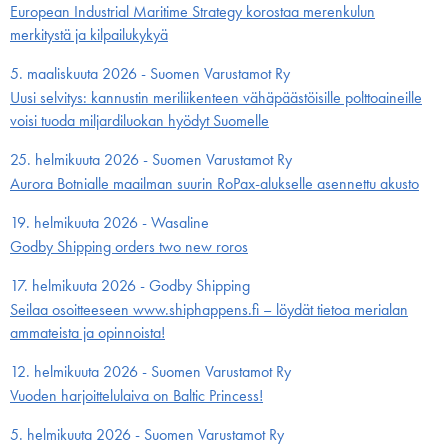
European Industrial Maritime Strategy korostaa merenkulun
merkitystä ja kilpailukykyä
5. maaliskuuta 2026 - Suomen Varustamot Ry
Uusi selvitys: kannustin meriliikenteen vähäpäästöisille polttoaineille
voisi tuoda miljardiluokan hyödyt Suomelle
25. helmikuuta 2026 - Suomen Varustamot Ry
Aurora Botnialle maailman suurin RoPax-alukselle asennettu akusto
19. helmikuuta 2026 - Wasaline
Godby Shipping orders two new roros
17. helmikuuta 2026 - Godby Shipping
Seilaa osoitteeseen www.shiphappens.fi – löydät tietoa merialan
ammateista ja opinnoista!
12. helmikuuta 2026 - Suomen Varustamot Ry
Vuoden harjoittelulaiva on Baltic Princess!
5. helmikuuta 2026 - Suomen Varustamot Ry