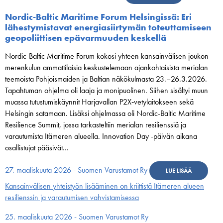
Nordic-Baltic Maritime Forum Helsingissä: Eri
lähestymistavat energiasiirtymän toteuttamiseen
geopoliittisen epävarmuuden keskellä
Nordic-Baltic Maritime Forum kokosi yhteen kansainvälisen joukon
merenkulun ammattilaisia keskustelemaan ajankohtaisista merialan
teemoista Pohjoismaiden ja Baltian näkökulmasta 23.–26.3.2026.
Tapahtuman ohjelma oli laaja ja monipuolinen. Siihen sisältyi muun
muassa tutustumiskäynnit Harjavallan P2X‑vetylaitokseen sekä
Helsingin satamaan. Lisäksi ohjelmassa oli Nordic-Baltic Maritime
Resilience Summit, jossa tarkasteltiin merialan resilienssiä ja
varautumista Itämeren alueella. Innovation Day -päivän aikana
osallistujat pääsivät…
27. maaliskuuta 2026 - Suomen Varustamot Ry
LUE LISÄÄ
Kansainvälisen yhteistyön lisääminen on kriittistä Itämeren alueen
resilienssin ja varautumisen vahvistamisessa
25. maaliskuuta 2026 - Suomen Varustamot Ry