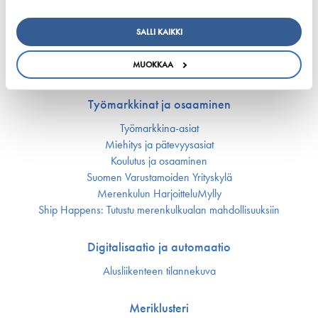
Huoltovarmuus
Ympäristö ja ilmasto
SALLI KAIKKI
Varustamot panostavat uuteen teknologiaan ja
ympäristöystävällisiin ratkaisuihin uusissa aluksissa
MUOKKAA
Turvallisuus
Työmarkkinat ja osaaminen
Työmarkkina-asiat
Miehitys ja pätevyys­asiat
Koulutus ja osaaminen
Suomen Varustamoiden Yrityskylä
Merenkulun HarjoitteluMylly
Ship Happens: Tutustu merenkulkualan mahdollisuuksiin
Digitalisaatio ja automaatio
Alusliikenteen tilannekuva
Meriklusteri