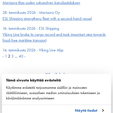
Meriaura tilaa uuden sukupolven kansilastialuksen
28. tammikuuta 2026 - Meriaura Oy
ESL Shipping strengthens fleet with a second-hand vessel
16. tammikuuta 2026 - ESL Shipping
Viking Line broke its cargo record and took important step towards
fossil-free maritime transport
14. tammikuuta 2026 - Viking Line Abp
Artikkelien
‹
1
2
3
…
40
›
sivutus
Kilpailukyky
Tämä sivusto käyttää evästeitä
Kansallinen merenkulku­politiikka
Käytämme evästeitä tarjoamamme sisällön ja mainosten
EU:n merenkulku­politiikka
räätälöimiseen, sosiaalisen median ominaisuuksien tukemiseen ja
Merenkulun avainluvut
kävijämäärämme analysoimiseen
Vastuullisuus
Näytä tiedot