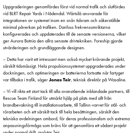
Uppgraderingen genomfördes först vid normal trafik och slutfördes
vid BLRT Repair Yards i Nådendal. Wärtsilä ansvarade för
integrationen av systemet inom en snäv tidsram och säkerställde
minimal påverkan på trafiken. Danfoss frekvensomriktarna
konfigurerades och uppdaterades till de senaste versionerna, vilket
ger Aurora Botnia den allra senaste drivtekniken. Foreship gjorde
utvärderingen och grundläggande designen.
– Detta har varit ett intressant men också mycket krävande projekt,
särskilt tidsmässigt. Hela propulsionssystemet uppgraderades under
dockningen, och optimeringen av batterierna fortsatte när fartyget
var tillbaka i trafik, säger
Jonas Teir
, teknisk direktör på Wasaline.
– Vi vill rikta ett stort tack till alla ovanstående inblandade partners, till
Rescue Team Finland för utmärkt hjälp på plats med allt från
brandbevakning till installationsarbete, till Tallinn-varvet för stål- och
rörarbeten och ett särskilt tack till hela besättningen, särskilt den
tekniska avdelningen ombord, för deras professionalism och extrema
anpassningsförmåga som krävs för att genomföra ett sådant projekt
under normal drift, avslutar Teir.