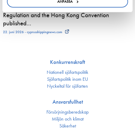
ANPASSA
New study on gaps between EU Ship Recycling
Regulation and the Hong Kong Convention
published…
22. juni 2026 - cyprusshippingnews.com
Konkurrenskraft
Nationell sjöfartspolitik
Sjöfarts­politik inom EU
Nyckeltal för sjöfarten
Ansvarsfullhet
Försörjnings­beredskap
Miljön och klimat
Säkerhet