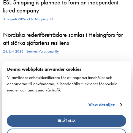
ESL Shipping is planned to form an independent,
listed company
3. augusti 2026 - ESL Shipping Ltd
Nordiska rederiföreträdare samlas i Helsingfors för
att stärka sjöfartens resiliens
24. juni 2026 - Suomen Varustamot Ry
800 sommaranställda börjar nu arbeta ombord på
Denna webbplats använder cookies
Viking Lines fartyg – för många blir sommarjobbet
Vi använder enhetsidentifierare för att anpassa innehållet och
starten på en karriär till sjöss
annonserna till användarna, tillhandahålla funktioner för sociala
medier och analysera vår trafik.
23. juni 2026 - Viking Line Abp
Visa detaljer
European shipping and aviation sectors urge EU to
channel ETS revenues into clean fuels
TILLÅT ALLA
22. juni 2026 - safety4sea.com