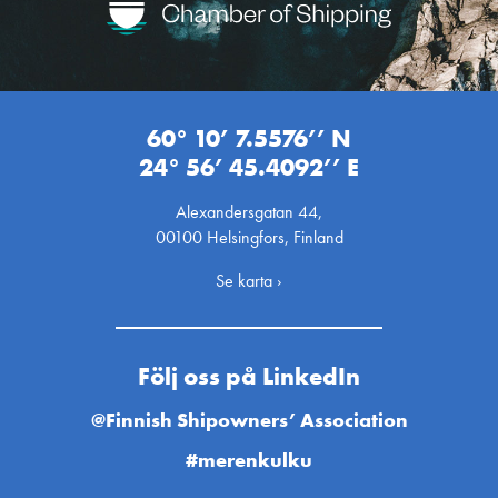
60° 10’ 7.5576’’ N
24° 56’ 45.4092’’ E
Alexandersgatan 44,
00100 Helsingfors, Finland
Se karta ›
Följ oss på LinkedIn
@Finnish Shipowners’ Association
#merenkulku