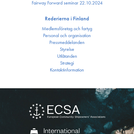
Fairway Forward seminar 22.10.2024
Rederierna i Finland
Medlemsföretag och fartyg
Personal och organisation
Press­meddelanden
Styrelse
Utlåtanden
Strategi
Kontakt­information