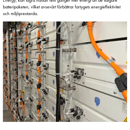
Energy, kan lagra nästan fem gånger mer energi än de tidigare
batteripaketen, vilket avsevärt förbättrar fartygets energieffektivitet
och miljöprestanda.