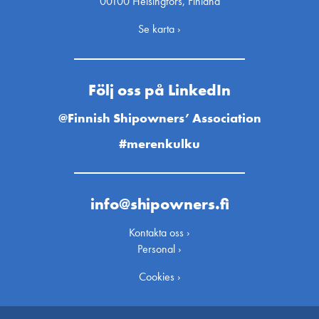
00100 Helsingfors, Finland
Se karta ›
Följ oss på LinkedIn
@Finnish Shipowners’ Association
#merenkulku
info@shipowners.fi
Kontakta oss ›
Personal ›
Cookies ›