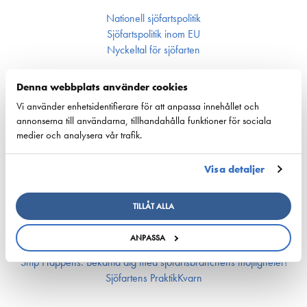
Nationell sjöfartspolitik
Sjöfarts­politik inom EU
Nyckeltal för sjöfarten
Ansvarsfullhet
Denna webbplats använder cookies
Vi använder enhetsidentifierare för att anpassa innehållet och
Försörjnings­beredskap
annonserna till användarna, tillhandahålla funktioner för sociala
Miljön och klimat
medier och analysera vår trafik.
Säkerhet
Visa detaljer
Arbetsmarknad och kompetens
Bemannings och kompetens­frågor
TILLÅT ALLA
Utbildning och kompetens
Rederierna i Finland med i Företagsbyn
ANPASSA
Arbetsmarknadsfrågor
Ship Happens: Bekanta dig med sjöfartsbranchens möjligheter!
Sjöfartens PraktikKvarn