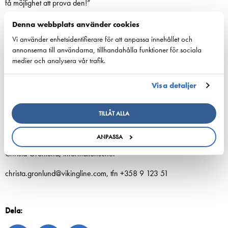
få möjlighet att prova den!”
Läs mera om
Viking Glory
Denna webbplats använder cookies
Vi använder enhetsidentifierare för att anpassa innehållet och
annonserna till användarna, tillhandahålla funktioner för sociala
medier och analysera vår trafik.
Närmare information:
Johan Nordberg, arkitekt
Visa detaljer
johan.nordberg@vikingline.com, +358 40 550 4569
TILLÅT ALLA
Johanna Boijer-Svahnström, informationsdirektör
johanna.boijer@vikingline.com, tfn +358 18 270 00
ANPASSA
Christa Grönlund, informationschef
christa.gronlund@vikingline.com, tfn +358 9 123 51
Dela: