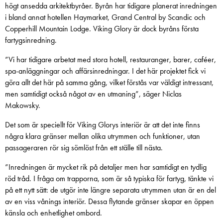
högt ansedda arkitektbyråer. Byrån har tidigare planerat inredningen
i bland annat hotellen Haymarket, Grand Central by Scandic och
Copperhill Mountain Lodge. Viking Glory är dock byråns första
fartygsinredning.
”Vi har tidigare arbetat med stora hotell, restauranger, barer, caféer,
spa-anläggningar och affärsinredningar. I det här projektet fick vi
göra allt det här på samma gång, vilket förstås var väldigt intressant,
men samtidigt också något av en utmaning”, säger Niclas
Makowsky.
Det som är speciellt för Viking Glorys interiör är att det inte finns
några klara gränser mellan olika utrymmen och funktioner, utan
passageraren rör sig sömlöst från ett ställe till nästa.
”Inredningen är mycket rik på detaljer men har samtidigt en tydlig
röd tråd. I fråga om trapporna, som är så typiska för fartyg, tänkte vi
på ett nytt sätt: de utgör inte längre separata utrymmen utan är en del
av en viss vånings interiör. Dessa flytande gränser skapar en öppen
känsla och enhetlighet ombord.