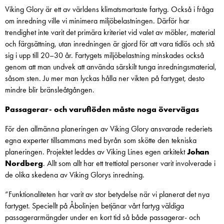
Viking Glory är ett av världens klimatsmartaste fartyg. Också i fråga
om inredning ville vi minimera miljöbelastningen. Därför har
trendighet inte varit det primära kriteriet vid valet av möbler, material
och färgsättning, utan inredningen är gjord för att vara tidlös och stå
sig i upp till 20–30 år. Fartygets miljöbelastning minskades också
genom att man undvek att använda särskilt tunga inredningsmaterial,
såsom sten. Ju mer man lyckas hålla ner vikten på fartyget, desto
mindre blir bränsleåtgången.
Passagerar- och varuflöden måste noga övervägas
För den allmänna planeringen av Viking Glory ansvarade rederiets
egna experter tillsammans med byrån som skötte den tekniska
planeringen. Projektet leddes av Viking Lines egen arkitekt
Johan
Nordberg
. Allt som allt har ett trettiotal personer varit involverade i
de olika skedena av Viking Glorys inredning.
”Funktionaliteten har varit av stor betydelse när vi planerat det nya
fartyget. Speciellt på Åbolinjen betjänar vårt fartyg väldiga
passagerarmängder under en kort tid så både passagerar- och