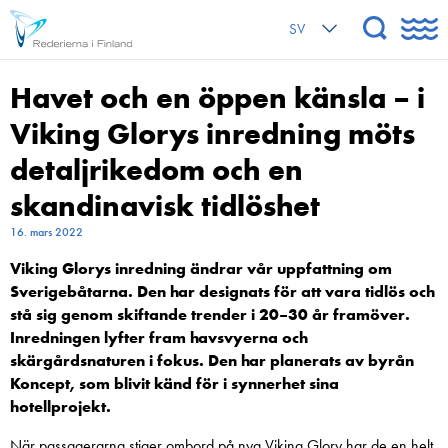
SV
Havet och en öppen känsla – i
Viking Glorys inredning möts
detaljrikedom och en
skandinavisk tidlöshet
16. mars 2022
Viking Glorys inredning ändrar vår uppfattning om
Sverigebåtarna. Den har designats för att vara tidlös och
stå sig genom skiftande trender i 20–30 år framöver.
Inredningen lyfter fram havsvyerna och
skärgårdsnaturen i fokus. Den har planerats av byrån
Koncept, som blivit känd för i synnerhet sina
hotellprojekt.
När passagerarna stiger ombord på nya Viking Glory har de en helt