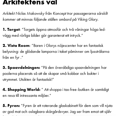
Arkitektens val
Arkitekt Niclas Makowsky från Koncept tror passagerarna särskilt
kommer att minnas följande ställen ombord på Viking Glory.
1. Torget
: ”Torgets öppna atmosfär och två våningar höga led-
vägg med rörliga bilder gör garanterat ett intryck.”
2. Vista Room
: ”Baren i Glorys nöjescenter har en fantastisk
belysning: de glödande lamporna i taket påminner om ljusstrålarna
från en fyr .”
3. Spaavdelningen:
”På den överdådiga spaavdelningen har
poolerna placerats så att de skapar små kobbar och bukter i
utrymmet. Utsikten är fantastisk!”
4. Shopping World:
” Att shoppa i tax-free-butiken är samtidigt
en resa till intressanta miljöer.”
5. Fyren:
”Fyren är ett roterande glaskabinett för dem som vill njuta
av god mat och oslagbara skärgårdsvyer. Jag ser fram emot att själv