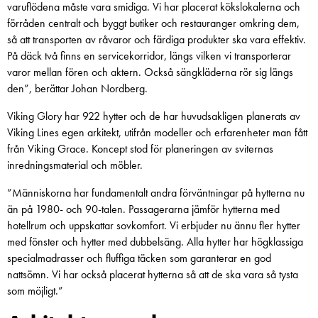
varuflödena måste vara smidiga. Vi har placerat kökslokalerna och
förråden centralt och byggt butiker och restauranger omkring dem,
så att transporten av råvaror och färdiga produkter ska vara effektiv.
På däck två finns en servicekorridor, längs vilken vi transporterar
varor mellan fören och aktern. Också sängkläderna rör sig längs
den”, berättar Johan Nordberg.
Viking Glory har 922 hytter och de har huvudsakligen planerats av
Viking Lines egen arkitekt, utifrån modeller och erfarenheter man fått
från Viking Grace. Koncept stod för planeringen av sviternas
inredningsmaterial och möbler.
”Människorna har fundamentalt andra förväntningar på hytterna nu
än på 1980- och 90-talen. Passagerarna jämför hytterna med
hotellrum och uppskattar sovkomfort. Vi erbjuder nu ännu fler hytter
med fönster och hytter med dubbelsäng. Alla hytter har högklassiga
specialmadrasser och fluffiga täcken som garanterar en god
nattsömn. Vi har också placerat hytterna så att de ska vara så tysta
som möjligt.”