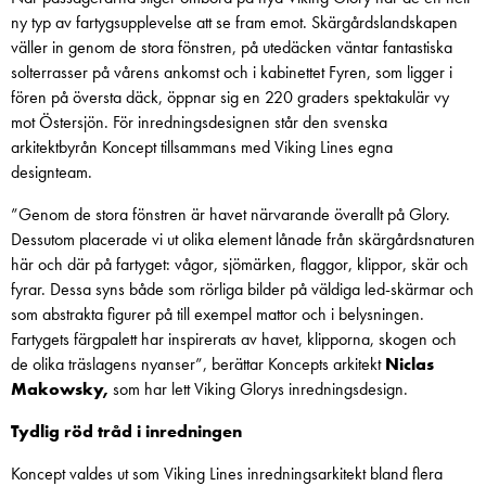
ny typ av fartygsupplevelse att se fram emot. Skärgårdslandskapen
väller in genom de stora fönstren, på utedäcken väntar fantastiska
solterrasser på vårens ankomst och i kabinettet Fyren, som ligger i
fören på översta däck, öppnar sig en 220 graders spektakulär vy
mot Östersjön. För inredningsdesignen står den svenska
arkitektbyrån Koncept tillsammans med Viking Lines egna
designteam.
”Genom de stora fönstren är havet närvarande överallt på Glory.
Dessutom placerade vi ut olika element lånade från skärgårdsnaturen
här och där på fartyget: vågor, sjömärken, flaggor, klippor, skär och
fyrar. Dessa syns både som rörliga bilder på väldiga led-skärmar och
som abstrakta figurer på till exempel mattor och i belysningen.
Fartygets färgpalett har inspirerats av havet, klipporna, skogen och
de olika träslagens nyanser”, berättar Koncepts arkitekt
Niclas
Makowsky,
som har lett Viking Glorys inredningsdesign.
Tydlig röd tråd i inredningen
Koncept valdes ut som Viking Lines inredningsarkitekt bland flera